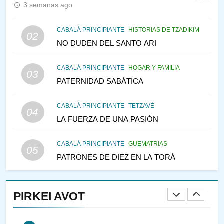
PENSAMIENTO JUDÍO
PIRKEI AVOT
3 semanas ago
145
CABALÁ PRINCIPIANTE
HISTORIAS DE TZADIKIM
02
LA RECONSTRUCCIÓN DEL
NO DUDEN DEL SANTO ARI
TEMPLO Y LA ALEGRÍA EN
MEDIO DE LA TRISTEZA
MES DE MENAJEM AV
CABALÁ PRINCIPIANTE
HOGAR Y FAMILIA
03
PENSAMIENTO JUDÍO
PATERNIDAD SABÁTICA
146
CABALÁ PRINCIPIANTE
TETZAVÉ
VEAMOS ¿POR QUÉ
04
LA FUERZA DE UNA PASIÓN
IEHOSHÚA? Y LA QUEJA DE
LAS MUJERES
PENSAMIENTO JUDÍO
PIRKEI AVOT
CABALÁ PRINCIPIANTE
GUEMATRIAS
05
PATRONES DE DIEZ EN LA TORÁ
1
CONVERSAR CON LA MUJER
A LA LUZ DEL JUDAÍSMO
PIRKEI AVOT
AMOR, PAREJA Y MATRIMONIO
PIRKEI AVOT