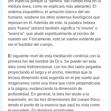
(en especial porque la “semilla” del cuerpo está en la
médula ósea, como se explicará más adelante). El
sistema esquelético, el armazón básico del ser
humano, sostiene los otros sistemas fisiológicos que
reposan en él. Además de esto, la palabra hebrea
para “hueso” (
etzem
) también significa “sí mismo” o
“esencia”, que alude espiritualmente al núcleo de
nuestro ser. Físicamente, esto se vuelve evidente por
ser el bastidor del cuerpo.
E
l siguiente nivel de esta meditación continúa con la
primera
hei
del nombre de Di-s. Se puede ver esta
letra como tridimensional, con los dos lados pegados
proyectando el largo y el ancho, mientras que la
tercera dimensión está sugerida en el pie suelto que
imaginamos como una línea que corre perpendicular
a la página, evidenciando la dimensión de
profundidad. En general, la letra
hei
alude a la
expansión, en las tres dimensiones del cuerpo físico,
desde el punto de la esencia que aquí es vista como
el esqueleto. En términos espirituales,