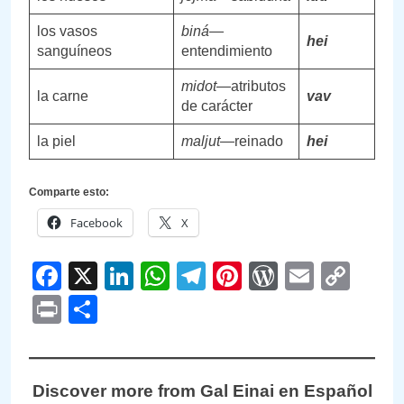
los vasos
biná
—
hei
sanguíneos
entendimiento
midot
—atributos
la carne
vav
de carácter
la piel
maljut
—reinado
hei
Comparte esto:
Facebook
X
Facebook
X
LinkedIn
WhatsApp
Telegram
Pinterest
WordPre
Email
Cop
Link
Print
Compartir
Discover more from Gal Einai en Español