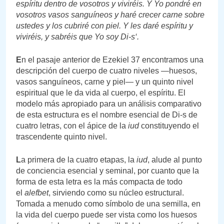
espíritu dentro de vosotros y viviréis. Y Yo pondré en
vosotros vasos sanguíneos y haré crecer carne sobre
ustedes y los cubriré con piel. Y les daré espíritu y
viviréis, y sabréis que Yo soy Di-s‘.
E
n el pasaje anterior de Ezekiel 37 encontramos una
descripción del cuerpo de cuatro niveles —huesos,
vasos sanguíneos, carne y piel— y un quinto nivel
espiritual que le da vida al cuerpo, el espíritu. El
modelo más apropiado para un análisis comparativo
de esta estructura es el nombre esencial de Di-s de
cuatro letras, con el ápice de la
iud
constituyendo el
trascendente quinto nivel.
L
a primera de la cuatro etapas, la
iud
, alude al punto
de conciencia esencial y seminal, por cuanto que la
forma de esta letra es la más compacta de todo
el
alefbet
, sirviendo como su núcleo estructural.
Tomada a menudo como símbolo de una semilla, en
la vida del cuerpo puede ser vista como los huesos