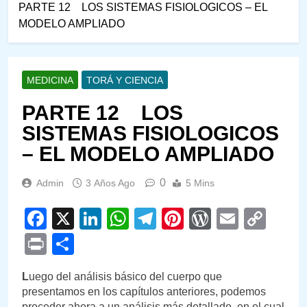
PARTE 12 LOS SISTEMAS FISIOLOGICOS – EL
MODELO AMPLIADO
MEDICINA
TORÁ Y CIENCIA
PARTE 12 LOS
SISTEMAS FISIOLOGICOS
– EL MODELO AMPLIADO
0
Admin
3 Años Ago
5 Mins
Facebook
X
LinkedIn
WhatsApp
Telegram
Pinterest
WordPre
Email
Cop
Link
Print
Compartir
L
uego del análisis básico del cuerpo que
presentamos en los capítulos anteriores, podemos
proceder ahora a un análisis más detallado, en el cual