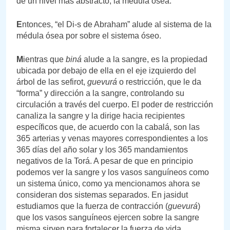
de un nivel más abstracto, la médula ósea.
E
ntonces, “el Di-s de Abraham” alude al sistema de la
médula ósea por sobre el sistema óseo.
M
ientras que
biná
alude a la sangre, es la propiedad
ubicada por debajo de ella en el eje izquierdo del
árbol de las sefirot,
guevurá
o restricción, que le da
“forma” y dirección a la sangre, controlando su
circulación a través del cuerpo. El poder de restricción
canaliza la sangre y la dirige hacia recipientes
específicos que, de acuerdo con la cabalá, son las
365 arterias y venas mayores correspondientes a los
365 días del año solar y los 365 mandamientos
negativos de la Torá. A pesar de que en principio
podemos ver la sangre y los vasos sanguíneos como
un sistema único, como ya mencionamos ahora se
consideran dos sistemas separados. En jasidut
estudiamos que la fuerza de contracción (
guevurá
)
que los vasos sanguíneos ejercen sobre la sangre
misma sirven para fortalecer la fuerza de vida