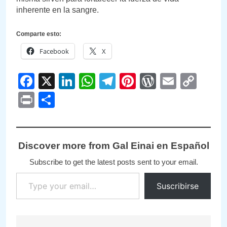
inherente en la sangre.
Comparte esto:
Facebook
X
Facebook
X
LinkedIn
WhatsApp
Telegram
Pinterest
WordPre
Email
Cop
Link
Print
Compartir
Discover more from Gal Einai en Español
Subscribe to get the latest posts sent to your email.
Type your email…
Suscribirse