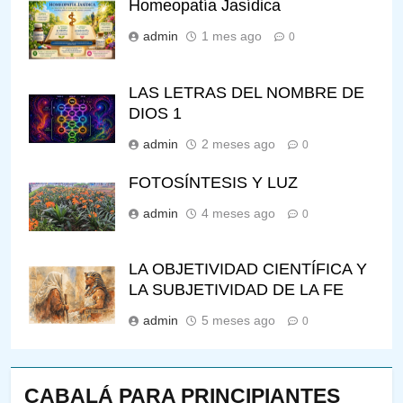
Homeopatía Jasídica
admin
1 mes ago
0
LAS LETRAS DEL NOMBRE DE
DIOS 1
admin
2 meses ago
0
FOTOSÍNTESIS Y LUZ
admin
4 meses ago
0
LA OBJETIVIDAD CIENTÍFICA Y
LA SUBJETIVIDAD DE LA FE
admin
5 meses ago
0
CABALÁ PARA PRINCIPIANTES