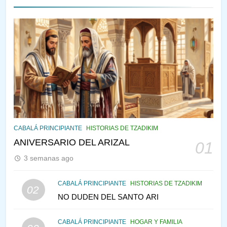
143
¿QUIÉN ES SABIO? EL QUE
VE LO QUE VA A NACER
PENSAMIENTO JUDÍO
PIRKEI AVOT
144
CABALÁ Y JASIDUT: EL
CABALÁ PRINCIPIANTE
HISTORIAS DE TZADIKIM
CONSEJO DE LOS PADRES
ANIVERSARIO DEL ARIZAL
01
PENSAMIENTO JUDÍO
PIRKEI AVOT
3 semanas ago
145
CABALÁ PRINCIPIANTE
HISTORIAS DE TZADIKIM
02
LA RECONSTRUCCIÓN DEL
NO DUDEN DEL SANTO ARI
TEMPLO Y LA ALEGRÍA EN
MEDIO DE LA TRISTEZA
MES DE MENAJEM AV
CABALÁ PRINCIPIANTE
HOGAR Y FAMILIA