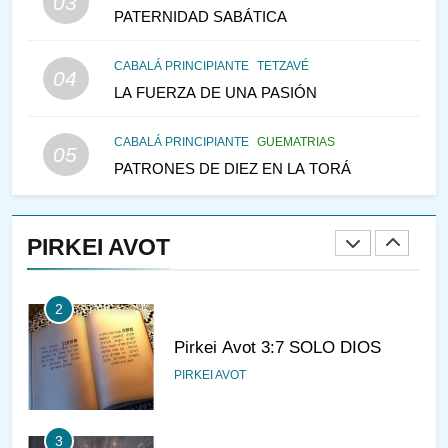
03
PENSAMIENTO JUDÍO
PATERNIDAD SABÁTICA
146
CABALÁ PRINCIPIANTE
TETZAVÉ
VEAMOS ¿POR QUÉ
04
LA FUERZA DE UNA PASIÓN
IEHOSHÚA? Y LA QUEJA DE
LAS MUJERES
PENSAMIENTO JUDÍO
PIRKEI AVOT
CABALÁ PRINCIPIANTE
GUEMATRIAS
05
PATRONES DE DIEZ EN LA TORÁ
1
CONVERSAR CON LA MUJER
A LA LUZ DEL JUDAÍSMO
PIRKEI AVOT
AMOR, PAREJA Y MATRIMONIO
PIRKEI AVOT
2
Pirkei Avot 3:7 SOLO DIOS
PIRKEI AVOT
3