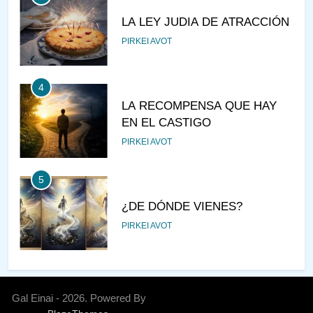
LA LEY JUDIA DE ATRACCIÓN
PIRKEI AVOT
4
LA RECOMPENSA QUE HAY
EN EL CASTIGO
PIRKEI AVOT
5
¿DE DÓNDE VIENES?
PIRKEI AVOT
6
JUDAÍSMO PARA TODOS
Gal Einai - 2026. Powered By
AJAREI KEDOSHIM