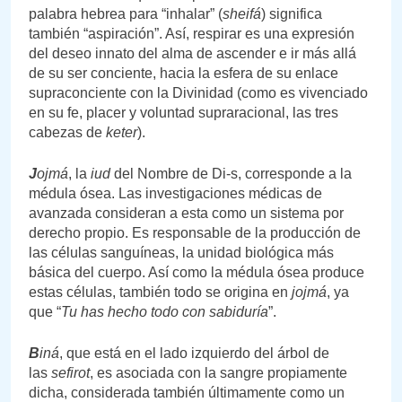
palabra hebrea para “inhalar” (
sheifá
) significa
también “aspiración”. Así, respirar es una expresión
del deseo innato del alma de ascender e ir más allá
de su ser conciente, hacia la esfera de su enlace
supraconciente con la Divinidad (como es vivenciado
en su fe, placer y voluntad supraracional, las tres
cabezas de
keter
).
J
ojmá
, la
iud
del Nombre de Di-s, corresponde a la
médula ósea. Las investigaciones médicas de
avanzada consideran a esta como un sistema por
derecho propio. Es responsable de la producción de
las células sanguíneas, la unidad biológica más
básica del cuerpo. Así como la médula ósea produce
estas células, también todo se origina en
jojmá
, ya
que “
Tu has hecho todo con sabiduría
”.
B
iná
, que está en el lado izquierdo del árbol de
las
sefirot
, es asociada con la sangre propiamente
dicha, considerada también últimamente como un