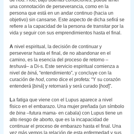
una connotación de perseverancia, como en la
persona que está en un andar continuo (hacia un
objetivo) sin cansarse. Este aspecto de dicha
sefirá
se
refiere a la capacidad de la persona de transitar por la
vida y seguir con sus emprendimientos hasta el final.
A
nivel espiritual, la decisión de continuar y
perseverar hasta el final, de no abandonar en el
camino, es la esencia del proceso de retorno –
teshuvá
– a Di-s. Este servicio espiritual comienza a
nivel de
biná
, “entendimiento”, y concluye con la
curación de
hod
, como dice el profeta: “Y su corazón
entenderá [
biná
] y retornará y será curado [
hod
]”.
L
a fatiga que viene con el Lupus aparece a nivel
físico en el embarazo. Una mujer preñada (un símbolo
de
bina
–futura mama- en cabala) con Lupus tiene un
alto riesgo de aborto, que es la incapacidad de
continuar el proceso de embarazo hasta el final. Una
vez más vemos la relación de esta enfermedad y sus