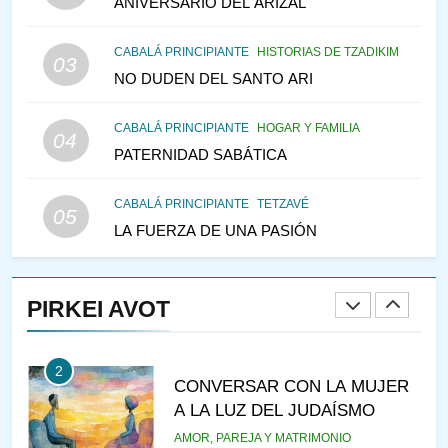
ANIVERSARIO DEL ARIZAL
TEMPLO Y LA ALEGRÍA EN
MEDIO DE LA TRISTEZA
MES DE MENAJEM AV
CABALÁ PRINCIPIANTE
HISTORIAS DE TZADIKIM
03
PENSAMIENTO JUDÍO
NO DUDEN DEL SANTO ARI
147
CABALÁ PRINCIPIANTE
HOGAR Y FAMILIA
VEAMOS ¿POR QUÉ
04
PATERNIDAD SABÁTICA
IEHOSHÚA? Y LA QUEJA DE
LAS MUJERES
PENSAMIENTO JUDÍO
PIRKEI AVOT
CABALÁ PRINCIPIANTE
TETZAVÉ
05
LA FUERZA DE UNA PASIÓN
1
RAZI ¿QUIÉN ES SABIO?
PIRKEI AVOT
JASIDUT
NIÑOS
2
CONVERSAR CON LA MUJER
A LA LUZ DEL JUDAÍSMO
AMOR, PAREJA Y MATRIMONIO