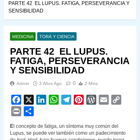
PARTE 42 EL LUPUS. FATIGA, PERSEVERANCIA Y
SENSIBILIDAD
MEDICINA
TORÁ Y CIENCIA
PARTE 42 EL LUPUS.
FATIGA, PERSEVERANCIA
Y SENSIBILIDAD
0
Admin
3 Años Ago
2 Mins
Facebook
X
LinkedIn
WhatsApp
Telegram
Pinterest
WordPre
Email
Cop
Link
Print
Compartir
E
l concepto de fatiga, un síntoma muy común del
Lupus, se puede ver también como un padecimiento
de
hod
.
Hod
, bajo buenas condiciones, puede tener