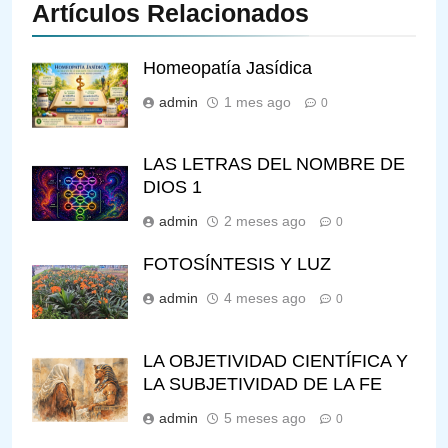
Artículos Relacionados
Homeopatía Jasídica
admin
1 mes ago
0
LAS LETRAS DEL NOMBRE DE
DIOS 1
admin
2 meses ago
0
FOTOSÍNTESIS Y LUZ
admin
4 meses ago
0
LA OBJETIVIDAD CIENTÍFICA Y
LA SUBJETIVIDAD DE LA FE
admin
5 meses ago
0