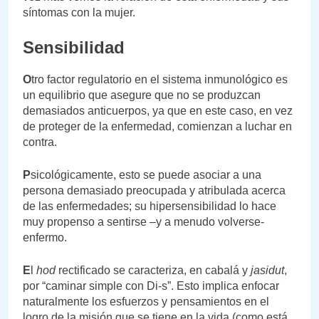
síntomas con la mujer.
Sensibilidad
O
tro factor regulatorio en el sistema inmunológico es
un equilibrio que asegure que no se produzcan
demasiados anticuerpos, ya que en este caso, en vez
de proteger de la enfermedad, comienzan a luchar en
contra.
P
sicológicamente, esto se puede asociar a una
persona demasiado preocupada y atribulada acerca
de las enfermedades; su hipersensibilidad lo hace
muy propenso a sentirse –y a menudo volverse-
enfermo.
E
l
hod
rectificado se caracteriza, en cabalá y
jasidut
,
por “caminar simple con Di-s”. Esto implica enfocar
naturalmente los esfuerzos y pensamientos en el
logro de la misión que se tiene en la vida (como está