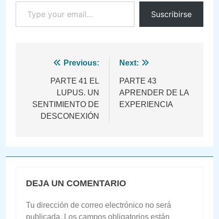
Type your email…
Suscribirse
Navegación
Previous:
Next:
de
PARTE 41 EL
PARTE 43
LUPUS. UN
APRENDER DE LA
entradas
SENTIMIENTO DE
EXPERIENCIA
DESCONEXIÓN
DEJA UN COMENTARIO
Tu dirección de correo electrónico no será
publicada.
Los campos obligatorios están