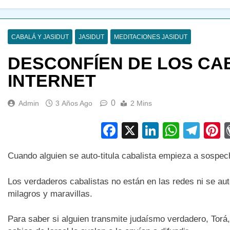
CABALÁ Y JASIDUT
JASIDUT
MEDITACIONES JASIDUT
DESCONFÍEN DE LOS CA
INTERNET
0
Admin
3 Años Ago
2 Mins
Facebook
X
LinkedIn
Whats
Tel
P
Cuando alguien se auto-titula cabalista empieza a sospec
Los verdaderos cabalistas no están en las redes ni se au
milagros y maravillas.
Para saber si alguien transmite judaísmo verdadero, Torá,