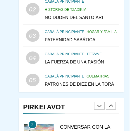
CONSEJO DE LOS
CABALÁ PRINCIPIANTE
PADRES
02
PENSAMIENTO JUDÍO
HISTORIAS DE TZADIKIM
PIRKEI AVOT
NO DUDEN DEL SANTO ARI
146
LA RECONSTRUCCIÓN
CABALÁ PRINCIPIANTE
HOGAR Y FAMILIA
DEL TEMPLO Y LA
03
PATERNIDAD SABÁTICA
ALEGRÍA EN MEDIO DE
MES DE MENAJEM AV
LA TRISTEZA
PENSAMIENTO JUDÍO
CABALÁ PRINCIPIANTE
TETZAVÉ
04
147
VEAMOS ¿POR QUÉ
LA FUERZA DE UNA PASIÓN
IEHOSHÚA? Y LA QUEJA
DE LAS MUJERES
PENSAMIENTO JUDÍO
CABALÁ PRINCIPIANTE
GUEMATRIAS
05
PIRKEI AVOT
PATRONES DE DIEZ EN LA TORÁ
1
RAZI ¿QUIÉN ES SABIO?
PIRKEI AVOT
JASIDUT
NIÑOS
2
CONVERSAR CON LA