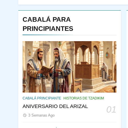
CABALÁ PARA
PRINCIPIANTES
144
¿QUIÉN ES SABIO? EL
QUE VE LO QUE VA A
CABALÁ PRINCIPIANTE
HISTORIAS DE TZADIKIM
NACER
PENSAMIENTO JUDÍO
ANIVERSARIO DEL ARIZAL
01
PIRKEI AVOT
3 Semanas Ago
145
CABALÁ Y JASIDUT: EL