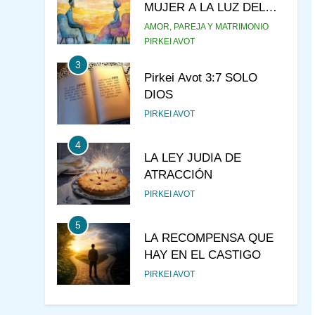
MUJER A LA LUZ DEL
JUDAÍSMO
AMOR, PAREJA Y MATRIMONIO
PIRKEI AVOT
3
Pirkei Avot 3:7 SOLO
DIOS
PIRKEI AVOT
4
LA LEY JUDIA DE
ATRACCIÓN
PIRKEI AVOT
5
LA RECOMPENSA QUE
HAY EN EL CASTIGO
PIRKEI AVOT
6