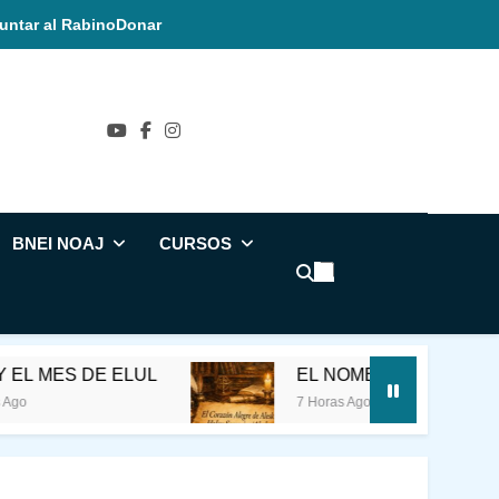
untar al Rabino
Donar
ñol
BNEI NOAJ
CURSOS
 DE ELUL
EL NOMBRE SAGRADO
7 Horas Ago