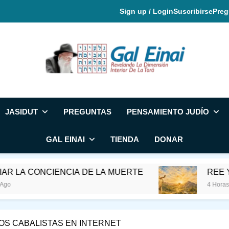
Sign up / Login
Suscribirse
Preg
Gal Einai En Espa
JASIDUT
PREGUNTAS
PENSAMIENTO JUDÍO
GAL EINAI
TIENDA
DONAR
CONCIENCIA DE LA MUERTE
REE Y EL MES
4 Horas Ago
OS CABALISTAS EN INTERNET