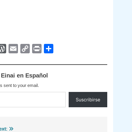
App
egram
interest
WordPress
Email
Copy
Print
Compartir
Link
 Einai en Español
s sent to your email.
Suscribirse
ext: