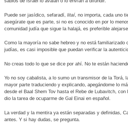
sabios de Israel lo avalan o lo envían a difundir.
Puede ser jasídico, sefaradí,
litaí
, no importa, cada uno ti
asegúrate que es parte, si no es conocido en por lo meno
comunidad judía que sigue la halajá, es preferible alejars
Como la mayoría no sabe hebreo y no está familiarizado c
judías, es casi imposible que puedan verificar la autentici
No creas todo lo que se dice por ahí. No te están haciend
Yo no soy cabalista, a lo sumo un transmisor de la Torá, l
mayor parte traduciendo y explicando, apegándome lo máx
desde el Baal Shem Tov hasta el Rebe de Lubavitch, con
dio la tarea de ocuparme de Gal Einai en español.
La verdad y la mentira ya están separadas y definidas, 
antes. Y si hay dudas, se pregunta.