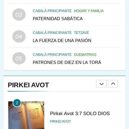
MEDIO DE LA TRISTEZA
MES DE MENAJEM AV
CABALÁ PRINCIPIANTE
HOGAR Y FAMILIA
03
PENSAMIENTO JUDÍO
PATERNIDAD SABÁTICA
146
CABALÁ PRINCIPIANTE
TETZAVÉ
VEAMOS ¿POR QUÉ
04
LA FUERZA DE UNA PASIÓN
IEHOSHÚA? Y LA QUEJA DE
LAS MUJERES
PENSAMIENTO JUDÍO
PIRKEI AVOT
CABALÁ PRINCIPIANTE
GUEMATRIAS
05
PATRONES DE DIEZ EN LA TORÁ
1
CONVERSAR CON LA MUJER
A LA LUZ DEL JUDAÍSMO
PIRKEI AVOT
AMOR, PAREJA Y MATRIMONIO
PIRKEI AVOT
2
Pirkei Avot 3:7 SOLO DIOS
PIRKEI AVOT