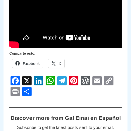
Comparte esto:
Facebook
X
Facebook
X
LinkedIn
WhatsApp
Telegram
Pinterest
WordPre
Email
Cop
Link
Print
Compartir
Discover more from Gal Einai en Español
Subscribe to get the latest posts sent to your email.