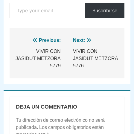
Type your email…
Suscribirse
Navegación
Previous:
Next:
de
VIVIR CON
VIVIR CON
JASIDUT METZORÁ
JASIDUT METZORÁ
entradas
5779
5776
DEJA UN COMENTARIO
Tu dirección de correo electrónico no será
publicada.
Los campos obligatorios están