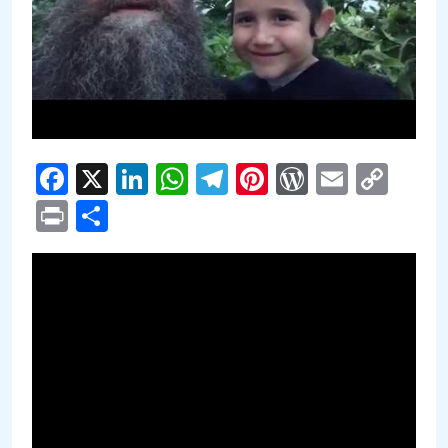
Facebook
X
LinkedIn
WhatsApp
Telegram
Pinterest
WordPre
Email
Cop
Link
Print
Compartir