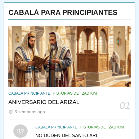
CABALÁ PARA PRINCIPIANTES
143
¿QUIÉN ES SABIO? EL QUE
VE LO QUE VA A NACER
PENSAMIENTO JUDÍO
PIRKEI AVOT
144
CABALÁ Y JASIDUT: EL
CABALÁ PRINCIPIANTE
HISTORIAS DE TZADIKIM
CONSEJO DE LOS PADRES
ANIVERSARIO DEL ARIZAL
01
PENSAMIENTO JUDÍO
PIRKEI AVOT
3 semanas ago
145
CABALÁ PRINCIPIANTE
HISTORIAS DE TZADIKIM
02
LA RECONSTRUCCIÓN DEL
NO DUDEN DEL SANTO ARI
TEMPLO Y LA ALEGRÍA EN