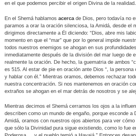
en el que podemos percibir el origen Divina de la realidad.
En el Shemá hablamos
acerca
de Dios, pero todavía no 
paramos a orar la oración silenciosa, la Amidá, desde el 
dirigimos directamente a Él diciendo: “Dios, abre mis labi
momento en que el “mar” que por lo general impide nuestro
todos nuestros enemigos se ahogan en sus profundidades 
inmediatamente después de la división del mar luego de e
es 515. Al estar de pie en oración ante Dios “, la person
y hablar con él.” Mientras oramos, debemos rechazar tod
nuestra concentración. Si nos mantenemos en oración co
extraños se ahogan en el mar detrás de nosotros y se ale
Mientras decimos el Shemá cerramos los ojos a la influenci
describen como un mundo de engaño, porque esconde a Di
Amidá, oramos con nuestros ojos abiertos para ver cómo
que sólo la Divinidad pura sigue existiendo, como lo fue en
Poderosa … y el pueblo temió a Havaiá.” Entonces desapa