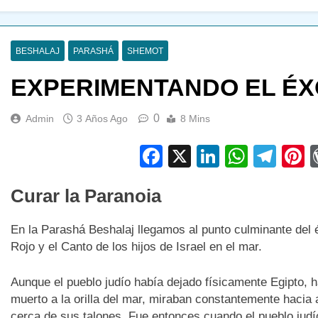
BESHALAJ
PARASHÁ
SHEMOT
EXPERIMENTANDO EL ÉX
0
Admin
3 Años Ago
8 Mins
Facebook
X
LinkedIn
Whats
Tel
P
Curar la Paranoia
En la Parashá Beshalaj llegamos al punto culminante del é
Rojo y el Canto de los hijos de Israel en el mar.
Aunque el pueblo judío había dejado físicamente Egipto, ha
muerto a la orilla del mar, miraban constantemente hacia 
cerca de sus talones. Fue entonces cuando el pueblo judío