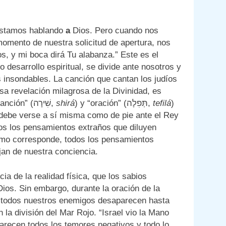
estamos hablando
a
Dios. Pero cuando nos
momento de nuestra solicitud de apertura, nos
os, y mi boca dirá Tu alabanza.” Este es el
 desarrollo espiritual, se divide ante nosotros y
insondables. La canción que cantan los judíos
sa revelación milagrosa de la Divinidad, es
realmente la oración. De hecho, la guematria de ambos “canción” (שִׁירָה,
shirá
) y “oración” (תְּפִלָה,
tefilá
)
a debe verse a sí misma como de pie ante el Rey
os los pensamientos extraños que diluyen
mo corresponde, todos los pensamientos
jan de nuestra conciencia.
a de la realidad física, que los sabios
os. Sin embargo, durante la oración de la
 todos nuestros enemigos desaparecen hasta
 la división del Mar Rojo. “Israel vio la Mano
recen todos los temores negativos y todo lo