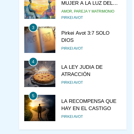
MUJER A LA LUZ DEL
JUDAÍSMO
AMOR, PAREJA Y MATRIMONIO
PIRKEI AVOT
3
Pirkei Avot 3:7 SOLO
DIOS
PIRKEI AVOT
4
LA LEY JUDIA DE
ATRACCIÓN
PIRKEI AVOT
5
LA RECOMPENSA QUE
HAY EN EL CASTIGO
PIRKEI AVOT
6