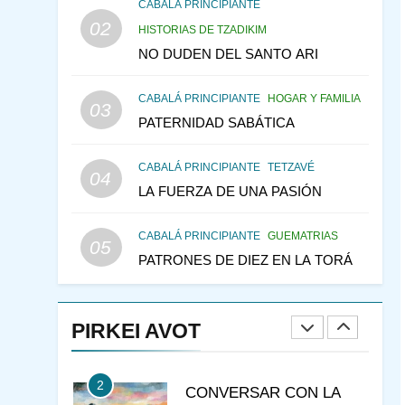
CONSEJO DE LOS
CABALÁ PRINCIPIANTE
PADRES
02
PENSAMIENTO JUDÍO
HISTORIAS DE TZADIKIM
PIRKEI AVOT
NO DUDEN DEL SANTO ARI
146
LA RECONSTRUCCIÓN
CABALÁ PRINCIPIANTE
HOGAR Y FAMILIA
DEL TEMPLO Y LA
03
PATERNIDAD SABÁTICA
ALEGRÍA EN MEDIO DE
MES DE MENAJEM AV
LA TRISTEZA
PENSAMIENTO JUDÍO
CABALÁ PRINCIPIANTE
TETZAVÉ
04
147
VEAMOS ¿POR QUÉ
LA FUERZA DE UNA PASIÓN
IEHOSHÚA? Y LA QUEJA
DE LAS MUJERES
PENSAMIENTO JUDÍO
CABALÁ PRINCIPIANTE
GUEMATRIAS
05
PIRKEI AVOT
PATRONES DE DIEZ EN LA TORÁ
1
RAZI ¿QUIÉN ES SABIO?
PIRKEI AVOT
JASIDUT
NIÑOS
2
CONVERSAR CON LA