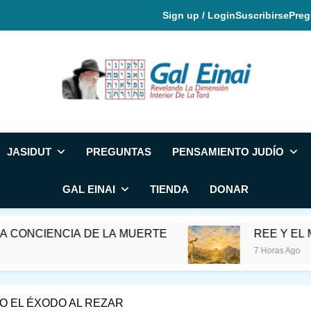
Sign up / Login
Suscribirse
Preg
Gal Einai En Espa
JASIDUT
PREGUNTAS
PENSAMIENTO JUDÍO
GAL EINAI
TIENDA
DONAR
NCIA DE LA MUERTE
REE Y EL MES DE E
7 Horas Ago
 EL ÉXODO AL REZAR