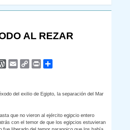
ODO AL REZAR
App
egram
interest
WordPress
Email
Copy
Print
Compartir
Link
xodo del exilio de Egipto, la separación del Mar
sta que no vieron al ejército egipcio entero
atrás con el temor de que los egipcios estuvieran
 fue liberado del temor paranoico que los había