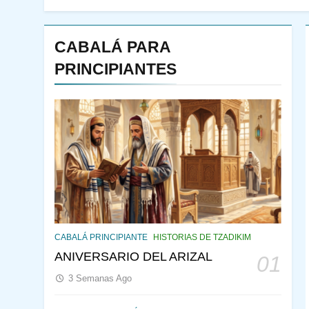
CABALÁ PARA
PRINCIPIANTES
144
¿QUIÉN ES SABIO? EL
QUE VE LO QUE VA A
CABALÁ PRINCIPIANTE
HISTORIAS DE TZADIKIM
NACER
PENSAMIENTO JUDÍO
ANIVERSARIO DEL ARIZAL
01
PIRKEI AVOT
3 Semanas Ago
145
CABALÁ Y JASIDUT: EL