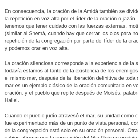
En consecuencia, la oración de la Amidá también se divide
la repetición en voz alta por el líder de la oración o jazán.
tenemos que tener cuidado con las fuerzas externas, motiv
(similar al Shemá, cuando hay que cerrar los ojos para no
repetición de la congregación por parte del líder de la or
y podemos orar en voz alta.
La oración silenciosa corresponde a la experiencia de la 
todavía estamos al tanto de la existencia de los enemigos
el mismo mar, después de la liberación definitiva de toda 
mar es un ejemplo clásico de la oración comunitaria en vo
oración, y el pueblo que repite después de Moisés, palabra
Hallel.
Cuando el pueblo judío atravesó el mar, su unidad como c
fue experimentado más de un punto de vista personal, com
de la congregación está solo en su oración personal. Otra
sabios afirman que la separación del Mar Rojo se produjo