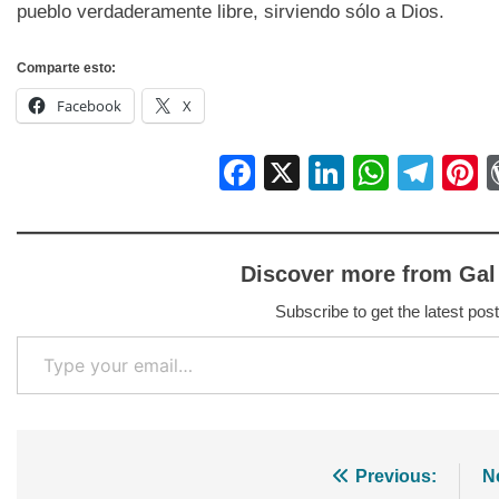
pueblo verdaderamente libre, sirviendo sólo a Dios.
Comparte esto:
Facebook
X
Facebook
X
LinkedIn
Whats
Tel
P
Discover more from Gal
Subscribe to get the latest post
Type your email…
Navegación
Previous:
N