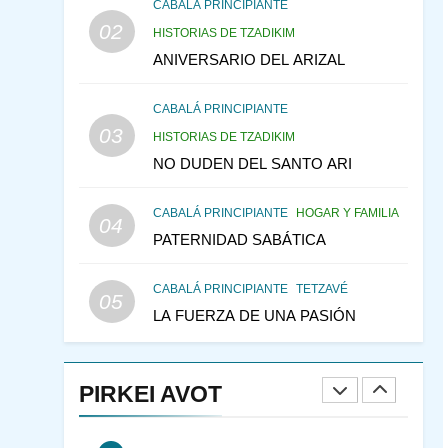
CONVERSAR CON LA
CABALÁ PRINCIPIANTE
02
MUJER A LA LUZ DEL
HISTORIAS DE TZADIKIM
JUDAÍSMO
ANIVERSARIO DEL ARIZAL
AMOR, PAREJA Y MATRIMONIO
PIRKEI AVOT
CABALÁ PRINCIPIANTE
3
Pirkei Avot 3:7 SOLO
03
HISTORIAS DE TZADIKIM
DIOS
NO DUDEN DEL SANTO ARI
PIRKEI AVOT
CABALÁ PRINCIPIANTE
HOGAR Y FAMILIA
04
4
PATERNIDAD SABÁTICA
LA LEY JUDIA DE
ATRACCIÓN
CABALÁ PRINCIPIANTE
TETZAVÉ
PIRKEI AVOT
05
LA FUERZA DE UNA PASIÓN
5
LA RECOMPENSA QUE
HAY EN EL CASTIGO
PIRKEI AVOT
PIRKEI AVOT