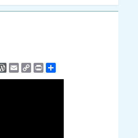
App
egram
interest
WordPress
Email
Copy
Print
Compartir
Link