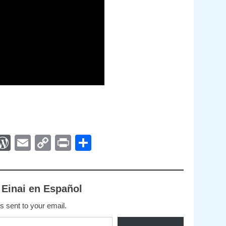
App
egram
interest
WordPress
Email
Copy
Print
Compartir
Link
 Einai en Español
s sent to your email.