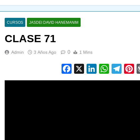
CURSOS
JASDEI DAVID HANEMANIM
CLASE 71
0
Admin
3 Años Ago
1 Mins
Facebook
X
LinkedIn
Whats
Tel
P