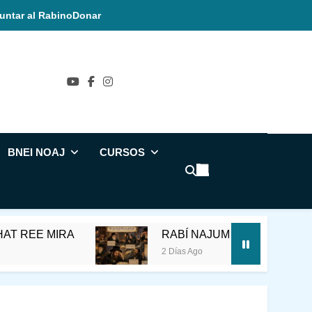
untar al Rabino
Donar
ñol
BNEI NOAJ
CURSOS
 MIRA
RABÍ NAJUM DOVBER DE SADIGU
2 Días Ago