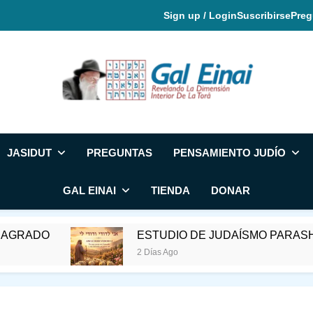
Sign up / Login
Suscribirse
Preg
Gal Einai En Espa
JASIDUT
PREGUNTAS
PENSAMIENTO JUDÍO
GAL EINAI
TIENDA
DONAR
DO
ESTUDIO DE JUDAÍSMO PARASHAT REE
2 Días Ago