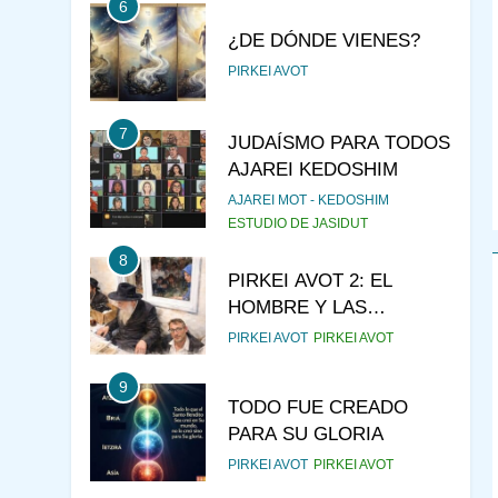
6
¿DE DÓNDE VIENES?
PIRKEI AVOT
7
JUDAÍSMO PARA TODOS
AJAREI KEDOSHIM
AJAREI MOT - KEDOSHIM
ESTUDIO DE JASIDUT
8
PIRKEI AVOT 2: EL
HOMBRE Y LAS
CRIATURAS
PIRKEI AVOT
PIRKEI AVOT
9
TODO FUE CREADO
PARA SU GLORIA
PIRKEI AVOT
PIRKEI AVOT