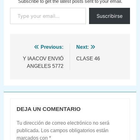
Subscribe to get the latest posts sent to your email.
Type your email…
Suscribirse
Navegación
Previous:
Next:
de
Y IAACOV ENVIÓ
CLASE 46
ANGELES 5772
entradas
DEJA UN COMENTARIO
Tu dirección de correo electrónico no será
publicada.
Los campos obligatorios están
marcados con
*