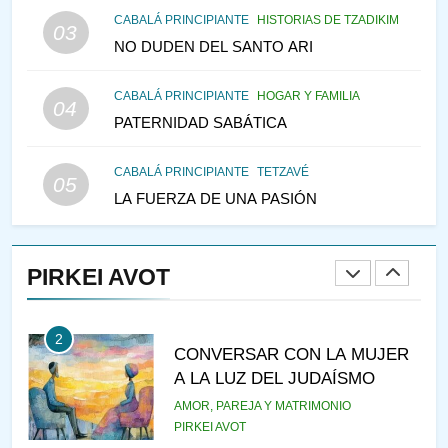
CABALÁ PRINCIPIANTE
HISTORIAS DE TZADIKIM
PENSAMIENTO JUDÍO
PIRKEI AVOT
03
NO DUDEN DEL SANTO ARI
147
CABALÁ PRINCIPIANTE
HOGAR Y FAMILIA
VEAMOS ¿POR QUÉ
04
PATERNIDAD SABÁTICA
IEHOSHÚA? Y LA QUEJA DE
LAS MUJERES
PENSAMIENTO JUDÍO
PIRKEI AVOT
CABALÁ PRINCIPIANTE
TETZAVÉ
05
LA FUERZA DE UNA PASIÓN
1
RAZI ¿QUIÉN ES SABIO?
PIRKEI AVOT
JASIDUT
NIÑOS
2
CONVERSAR CON LA MUJER
A LA LUZ DEL JUDAÍSMO
AMOR, PAREJA Y MATRIMONIO
PIRKEI AVOT