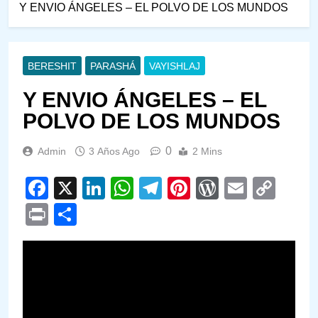
Y ENVIO ÁNGELES – EL POLVO DE LOS MUNDOS
BERESHIT
PARASHÁ
VAYISHLAJ
Y ENVIO ÁNGELES – EL
POLVO DE LOS MUNDOS
0
Admin
3 Años Ago
2 Mins
Facebook
X
LinkedIn
WhatsApp
Telegram
Pinterest
WordPre
Email
Cop
Link
Print
Compartir