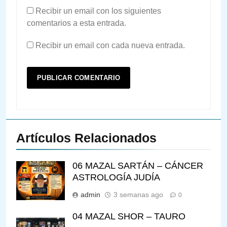
Recibir un email con los siguientes
comentarios a esta entrada.
Recibir un email con cada nueva entrada.
Artículos Relacionados
06 MAZAL SARTÁN – CÁNCER
ASTROLOGÍA JUDÍA
144
admin
3 semanas ago
0
¿QUIÉN ES SABIO? EL QUE
VE LO QUE VA A NACER
04 MAZAL SHOR – TAURO
PENSAMIENTO JUDÍO
PIRKEI AVOT