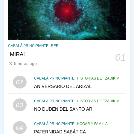
RAZI ¿QUIÉN ES SABIO?
JASIDUT
NIÑOS
2
CONVERSAR CON LA MUJER
CABALÁ PRINCIPIANTE
REE
A LA LUZ DEL JUDAÍSMO
¡MIRA!
01
AMOR, PAREJA Y MATRIMONIO
5 horas ago
PIRKEI AVOT
3
CABALÁ PRINCIPIANTE
HISTORIAS DE TZADIKIM
02
ANIVERSARIO DEL ARIZAL
Pirkei Avot 3:7 SOLO DIOS
PIRKEI AVOT
CABALÁ PRINCIPIANTE
HISTORIAS DE TZADIKIM
03
NO DUDEN DEL SANTO ARI
4
CABALÁ PRINCIPIANTE
HOGAR Y FAMILIA
04
LA LEY JUDIA DE ATRACCIÓN
PATERNIDAD SABÁTICA