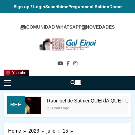
Skip
Sign up / Login
Suscribirse
Preguntar al Rabino
Donar
to
content
COMUNIDAD WHATSAPP
NOVEDADES
Gal Einai En
Español
Youtube
Rabi Ioel de Satmer QUERÍA QUE FUESE 
REÉ
go
21 Horas Ago
Home
2023
julio
15