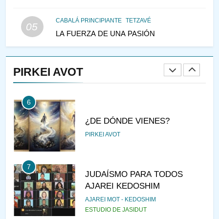
PIRKEI AVOT
CABALÁ PRINCIPIANTE
TETZAVÉ
05
LA FUERZA DE UNA PASIÓN
5
LA RECOMPENSA QUE HAY
EN EL CASTIGO
PIRKEI AVOT
PIRKEI AVOT
6
¿DE DÓNDE VIENES?
PIRKEI AVOT
7
JUDAÍSMO PARA TODOS
AJAREI KEDOSHIM
AJAREI MOT - KEDOSHIM
ESTUDIO DE JASIDUT