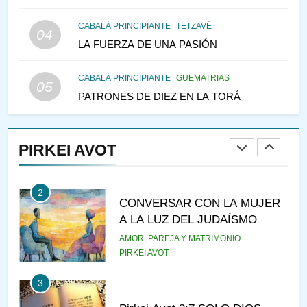
147
CABALÁ PRINCIPIANTE
TETZAVÉ
VEAMOS ¿POR QUÉ
04
LA FUERZA DE UNA PASIÓN
IEHOSHÚA? Y LA QUEJA DE
LAS MUJERES
PENSAMIENTO JUDÍO
PIRKEI AVOT
CABALÁ PRINCIPIANTE
GUEMATRIAS
05
PATRONES DE DIEZ EN LA TORÁ
1
RAZI ¿QUIÉN ES SABIO?
PIRKEI AVOT
JASIDUT
NIÑOS
2
CONVERSAR CON LA MUJER
A LA LUZ DEL JUDAÍSMO
AMOR, PAREJA Y MATRIMONIO
PIRKEI AVOT
3