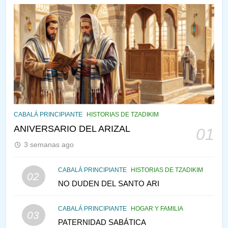
144
¿QUIÉN ES SABIO? EL QUE
VE LO QUE VA A NACER
PENSAMIENTO JUDÍO
PIRKEI AVOT
145
CABALÁ Y JASIDUT: EL
CABALÁ PRINCIPIANTE
HISTORIAS DE TZADIKIM
CONSEJO DE LOS PADRES
ANIVERSARIO DEL ARIZAL
01
PENSAMIENTO JUDÍO
PIRKEI AVOT
3 semanas ago
146
CABALÁ PRINCIPIANTE
HISTORIAS DE TZADIKIM
02
LA RECONSTRUCCIÓN DEL
NO DUDEN DEL SANTO ARI
TEMPLO Y LA ALEGRÍA EN
MEDIO DE LA TRISTEZA
MES DE MENAJEM AV
CABALÁ PRINCIPIANTE
HOGAR Y FAMILIA
03
PENSAMIENTO JUDÍO
PATERNIDAD SABÁTICA