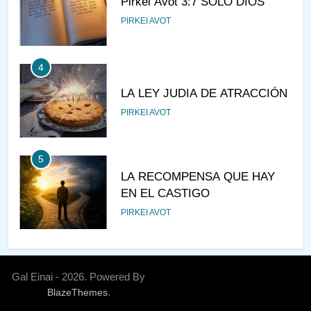
Pirkei Avot 3:7 SOLO DIOS
PIRKEI AVOT
4
LA LEY JUDIA DE ATRACCIÓN
PIRKEI AVOT
5
LA RECOMPENSA QUE HAY
EN EL CASTIGO
PIRKEI AVOT
6
¿DE DÓNDE VIENES?
Gal Einai - 2026. Powered By
.
BlazeThemes
PIRKEI AVOT