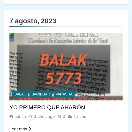
7 agosto, 2023
BALAK
BAMIDBAR
PARASHÁ
YO PRIMERO QUE AHARÓN
admin
3 años ago
0
1 mins
Leer más