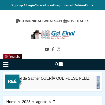
Skip
Sign up / Login
Suscribirse
Preguntar al Rabino
Donar
to
content
COMUNIDAD WHATSAPP
NOVEDADES
Gal Einai En
Español
Youtube
Rabi Ioel de Satmer QUERÍA QUE FUESE FELIZ
REÉ
2 Horas Ago
Home
2023
agosto
7