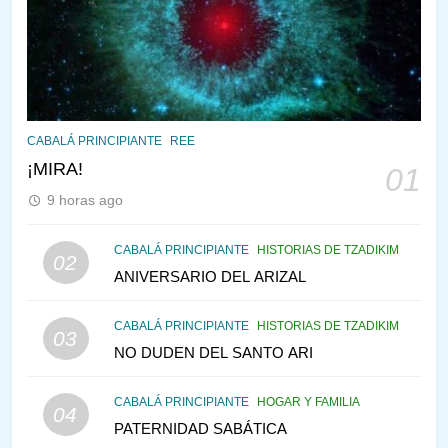
¿QUIÉN ES SABIO? EL QUE
VE LO QUE VA A NACER
PENSAMIENTO JUDÍO
PIRKEI AVOT
145
CABALÁ Y JASIDUT: EL
CABALÁ PRINCIPIANTE
REE
CONSEJO DE LOS PADRES
¡MIRA!
01
PENSAMIENTO JUDÍO
PIRKEI AVOT
9 horas ago
146
CABALÁ PRINCIPIANTE
HISTORIAS DE TZADIKIM
02
LA RECONSTRUCCIÓN DEL
ANIVERSARIO DEL ARIZAL
TEMPLO Y LA ALEGRÍA EN
MEDIO DE LA TRISTEZA
MES DE MENAJEM AV
CABALÁ PRINCIPIANTE
HISTORIAS DE TZADIKIM
03
PENSAMIENTO JUDÍO
NO DUDEN DEL SANTO ARI
147
CABALÁ PRINCIPIANTE
HOGAR Y FAMILIA
VEAMOS ¿POR QUÉ
04
PATERNIDAD SABÁTICA
IEHOSHÚA? Y LA QUEJA DE