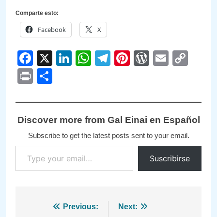
Comparte esto:
Facebook
X
Facebook
X
LinkedIn
WhatsApp
Telegram
Pinterest
WordPre
Email
Cop
Link
Print
Compartir
Discover more from Gal Einai en Español
Subscribe to get the latest posts sent to your email.
Type your email…
Suscribirse
Navegación
Previous:
Next: