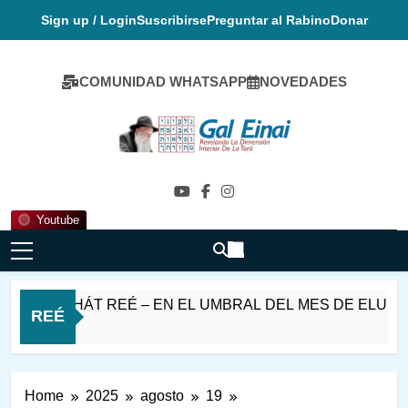
Skip
Sign up / Login
Suscribirse
Preguntar al Rabino
Donar
to
content
COMUNIDAD WHATSAPP
NOVEDADES
Gal Einai En
Español
Youtube
RASHÁT REÉ – EN EL UMBRAL DEL MES DE ELUL
REÉ
Home
2025
agosto
19