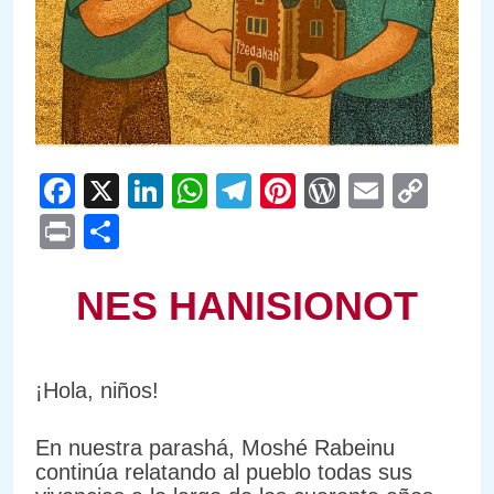
Facebook
X
LinkedIn
WhatsApp
Telegram
Pinterest
WordPre
Email
Cop
Link
Print
Compartir
NES HANISIONOT
¡Hola, niños!
En nuestra parashá, Moshé Rabeinu
continúa relatando al pueblo todas sus