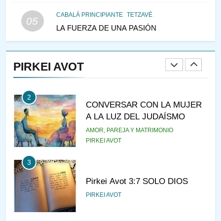
LAS MUJERES
PENSAMIENTO JUDÍO
PIRKEI AVOT
CABALÁ PRINCIPIANTE
TETZAVÉ
05
LA FUERZA DE UNA PASIÓN
1
RAZI ¿QUIÉN ES SABIO?
PIRKEI AVOT
JASIDUT
NIÑOS
2
CONVERSAR CON LA MUJER
A LA LUZ DEL JUDAÍSMO
AMOR, PAREJA Y MATRIMONIO
PIRKEI AVOT
3
Pirkei Avot 3:7 SOLO DIOS
PIRKEI AVOT