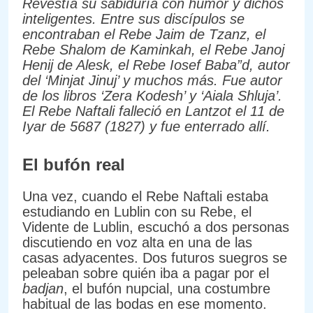
Revestía su sabiduría con humor y dichos
inteligentes. Entre sus discípulos se
encontraban el Rebe Jaim de Tzanz, el
Rebe Shalom de Kaminkah, el Rebe Janoj
Henij de Alesk, el Rebe Iosef Baba”d, autor
del ‘Minjat Jinuj’ y muchos más. Fue autor
de los libros ‘Zera Kodesh’ y ‘Aiala Shluja’.
El Rebe Naftali falleció en Lantzot el 11 de
Iyar de 5687 (1827) y fue enterrado allí.
El bufón real
Una vez, cuando el Rebe Naftali estaba
estudiando en Lublin con su Rebe, el
Vidente de Lublin, escuchó a dos personas
discutiendo en voz alta en una de las
casas adyacentes. Dos futuros suegros se
peleaban sobre quién iba a pagar por el
badjan
, el bufón nupcial, una costumbre
habitual de las bodas en ese momento.