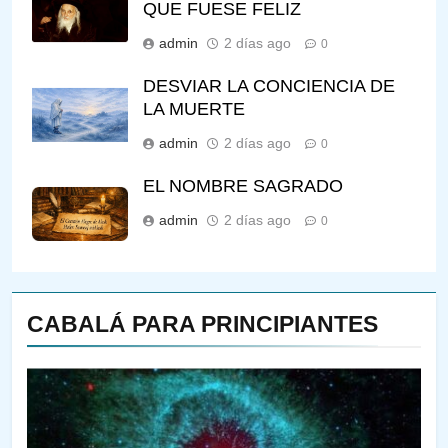
QUE FUESE FELIZ
admin
2 días ago
0
DESVIAR LA CONCIENCIA DE
LA MUERTE
admin
2 días ago
0
EL NOMBRE SAGRADO
admin
2 días ago
0
144
CABALÁ PARA PRINCIPIANTES
¿QUIÉN ES SABIO? EL QUE
VE LO QUE VA A NACER
PENSAMIENTO JUDÍO
PIRKEI AVOT
145