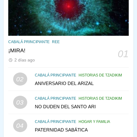
CABALÁ Y JASIDUT: EL
CONSEJO DE LOS PADRES
PENSAMIENTO JUDÍO
PIRKEI AVOT
146
LA RECONSTRUCCIÓN DEL
CABALÁ PRINCIPIANTE
REE
TEMPLO Y LA ALEGRÍA EN
¡MIRA!
01
MEDIO DE LA TRISTEZA
MES DE MENAJEM AV
2 días ago
PENSAMIENTO JUDÍO
147
CABALÁ PRINCIPIANTE
HISTORIAS DE TZADIKIM
02
VEAMOS ¿POR QUÉ
ANIVERSARIO DEL ARIZAL
IEHOSHÚA? Y LA QUEJA DE
LAS MUJERES
CABALÁ PRINCIPIANTE
HISTORIAS DE TZADIKIM
PENSAMIENTO JUDÍO
PIRKEI AVOT
03
NO DUDEN DEL SANTO ARI
1
CABALÁ PRINCIPIANTE
HOGAR Y FAMILIA
04
RAZI ¿QUIÉN ES SABIO?
PATERNIDAD SABÁTICA
JASIDUT
NIÑOS