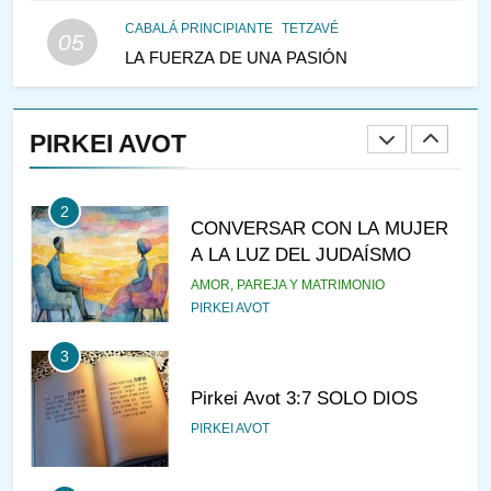
CABALÁ PRINCIPIANTE
TETZAVÉ
05
LA FUERZA DE UNA PASIÓN
2
CONVERSAR CON LA MUJER
A LA LUZ DEL JUDAÍSMO
PIRKEI AVOT
AMOR, PAREJA Y MATRIMONIO
PIRKEI AVOT
3
Pirkei Avot 3:7 SOLO DIOS
PIRKEI AVOT
4
LA LEY JUDIA DE ATRACCIÓN
PIRKEI AVOT