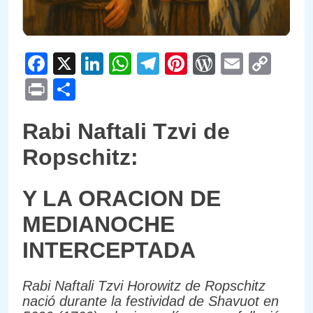
Facebook
X
LinkedIn
WhatsApp
Telegram
Pinterest
WordPre
Email
Cop
Link
Print
Compartir
Rabi Naftali Tzvi de
Ropschitz:
Y LA ORACION DE
MEDIANOCHE
INTERCEPTADA
Rabi Naftali Tzvi Horowitz de Ropschitz
nació durante la festividad de Shavuot en