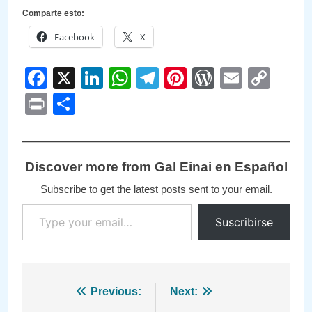
Comparte esto:
Facebook
X
Facebook
X
LinkedIn
WhatsApp
Telegram
Pinterest
WordPre
Email
Cop
Link
Print
Compartir
Discover more from Gal Einai en Español
Subscribe to get the latest posts sent to your email.
Type your email…
Suscribirse
Navegación
Previous:
Next: