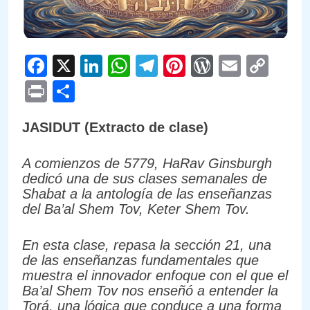
Facebook
X
LinkedIn
WhatsApp
Telegram
Pinterest
WordPre
Email
Cop
Link
Print
Compartir
JASIDUT (Extracto de clase)
A comienzos de 5779, HaRav Ginsburgh
dedicó una de sus clases semanales de
Shabat a la antología de las enseñanzas
del Ba’al Shem Tov, Keter Shem Tov.
En esta clase, repasa la sección 21, una
de las enseñanzas fundamentales que
muestra el innovador enfoque con el que el
Ba’al Shem Tov nos enseñó a entender la
Torá, una lógica que conduce a una forma