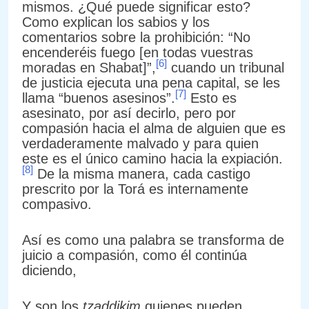
mismos. ¿Qué puede significar esto?
Como explican los sabios y los
comentarios sobre la prohibición: “No
encenderéis fuego [en todas vuestras
[6]
moradas en Shabat]”,
cuando un tribunal
de justicia ejecuta una pena capital, se les
[7]
llama “buenos asesinos”.
Esto es
asesinato, por así decirlo, pero por
compasión hacia el alma de alguien que es
verdaderamente malvado y para quien
este es el único camino hacia la expiación.
[8]
De la misma manera, cada castigo
prescrito por la Torá es internamente
compasivo.
Así es como una palabra se transforma de
juicio a compasión, como él continúa
diciendo,
Y son los
tzaddikim
quienes pueden