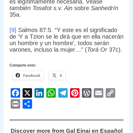
es legítimamente necesaria. Véase
también Tosafot s.v. Ain
sobre
Sanhedrín
35a.
[9]
Salmos 87:5. “Y este es el significado
de ‘Y a Tzion se le dirá que en ella nacerán
un hombre y un hombre’, todos serán
varones, incluso la mujer…” (
Torá Or
37c).
Comparte esto:
Facebook
X
Facebook
X
LinkedIn
WhatsApp
Telegram
Pinterest
WordPre
Email
Cop
Link
Print
Compartir
Discover more from Gal Einai en Español