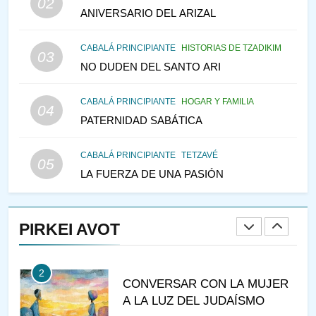
02
LA RECONSTRUCCIÓN DEL
ANIVERSARIO DEL ARIZAL
TEMPLO Y LA ALEGRÍA EN
MEDIO DE LA TRISTEZA
MES DE MENAJEM AV
CABALÁ PRINCIPIANTE
HISTORIAS DE TZADIKIM
03
PENSAMIENTO JUDÍO
NO DUDEN DEL SANTO ARI
147
CABALÁ PRINCIPIANTE
HOGAR Y FAMILIA
VEAMOS ¿POR QUÉ
04
PATERNIDAD SABÁTICA
IEHOSHÚA? Y LA QUEJA DE
LAS MUJERES
PENSAMIENTO JUDÍO
PIRKEI AVOT
CABALÁ PRINCIPIANTE
TETZAVÉ
05
LA FUERZA DE UNA PASIÓN
1
RAZI ¿QUIÉN ES SABIO?
PIRKEI AVOT
JASIDUT
NIÑOS
2
CONVERSAR CON LA MUJER
A LA LUZ DEL JUDAÍSMO