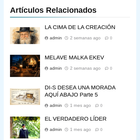
Artículos Relacionados
LA CIMA DE LA CREACIÓN
admin
2 semanas ago
0
MELAVE MALKA EKEV
admin
2 semanas ago
0
DI-S DESEA UNA MORADA
AQUÍ ABAJO Parte 5
admin
1 mes ago
0
EL VERDADERO LÍDER
admin
1 mes ago
0