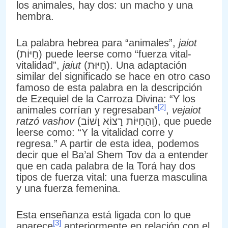
los animales, hay dos: un macho y una
hembra.
La palabra hebrea para “animales”,
jaiot
(חַיּוֹת) puede leerse como “fuerza vital-
vitalidad”,
jaiut
(חַיּוּת). Una adaptación
similar del significado se hace en otro caso
famoso de esta palabra en la descripción
de Ezequiel de la Carroza Divina: “Y los
[2]
animales corrían y regresaban”
,
vejaiot
ratzó vashov
(וְהַחַיּוֹת רָצוֹא וָשׁוֹב), que puede
leerse como: “Y la vitalidad corre y
regresa.” A partir de esta idea, podemos
decir que el Ba’al Shem Tov da a entender
que en cada palabra de la Torá hay dos
tipos de fuerza vital: una fuerza masculina
y una fuerza femenina.
Esta enseñanza está ligada con lo que
[3]
aparece
anteriormente en relación con el