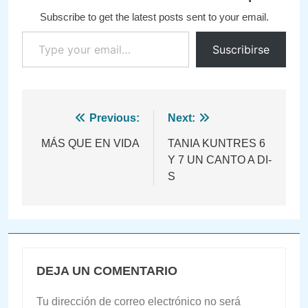
Subscribe to get the latest posts sent to your email.
Type your email…
Suscribirse
Navegación
Previous:
Next:
de
MÁS QUE EN VIDA
TANIA KUNTRES 6
Y 7 UN CANTO A DI-
entradas
S
DEJA UN COMENTARIO
Tu dirección de correo electrónico no será