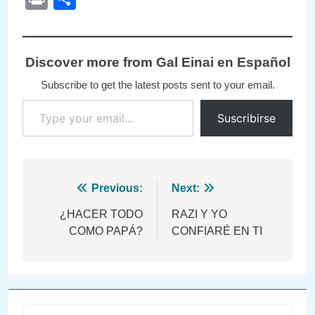
Discover more from Gal Einai en Español
Subscribe to get the latest posts sent to your email.
Type your email…
Suscribirse
Navegación
Previous:
Next:
de
¿HACER TODO
RAZI Y YO
COMO PAPÁ?
CONFIARÉ EN TI
entradas