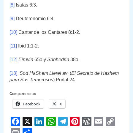
[8]
Isaías 6:3.
[9]
Deuteronomio 6:4.
[10]
Cantar de los Cantares 8:1-2.
[11]
Ibid 1:1-2.
[12]
Eiruvin
65a y
Sanhedrin
38a.
[13]
Sod HaShem Lierei’av
, (
El Secreto de Hashem
para Sus Temerosos
) Portal 24.
Comparte esto:
Facebook
X
Facebook
X
LinkedIn
WhatsApp
Telegram
Pinterest
WordPre
Email
Cop
Link
Print
Compartir