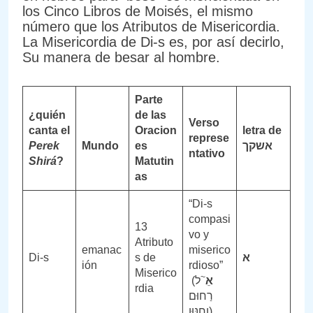
los Cinco Libros de Moisés, el mismo
número que los Atributos de Misericordia.
La Misericordia de Di-s es, por así decirlo,
Su manera de besar al hombre.
Parte
¿quién
de las
Verso
canta el
Oracion
letra de
represe
Perek
Mundo
es
אשקך
ntativo
Shirá
?
Matutin
as
“Di-s
compasi
13
vo y
Atributo
emanac
miserico
Di-s
s de
א
ión
rdioso”
Miserico
~
(
ל
אֵ
rdia
רַחוּם
וְחַנּוּן)