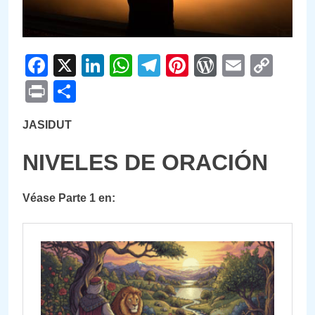
Facebook
X
LinkedIn
WhatsApp
Telegram
Pinterest
WordPre
Email
Cop
Link
Print
Compartir
JASIDUT
NIVELES DE ORACIÓN
Véase Parte 1 en: