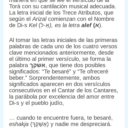
manera en que se lee el versículo de la
Torá con su cantilación musical adecuada.
La letra inicial de los Trece Atributos, que
según el
Arizal
comienzan con el Nombre
de Di-s
Kel
(אֵ-ל
), es la letra
alef
(א
).
Al tomar las letras iniciales de las primeras
palabras de cada uno de los cuatro versos
clave mencionados anteriormente, desde
el último al primer versículo, se forma la
palabra
אשקך
, que tiene dos posibles
significados: “Te besaré” y “Te ofreceré
beber.” Sorprendentemente, ambos
significados aparecen en dos versículos
consecutivos en el Cantar de los Cantares,
la parábola por excelencia del amor entre
Di-s y el pueblo judío,
… cuando te encuentre fuera, te besaré,
eshakja
(אֶשָּׁקְךָ) y nadie me despreciará.