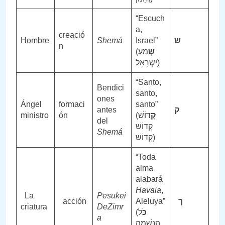
“Escuch
a,
creació
Hombre
Shem
á
Israel”
ש
n
(
מַע
שְׁ
יִשְׂרָאֵל)
“Santo,
Bendici
santo,
ones
Ángel
formaci
santo”
antes
ק
ministro
ón
(
דוֹשׁ
קָ
del
קָדוֹשׁ
Shemá
קָדוֹשׁ)
“Toda
alma
alabará
Havaia
,
La
Pesukei
acción
Aleluya”
ך
criatura
DeZimr
(
ל
כֹּ
a
הַנְּשָׁמָה