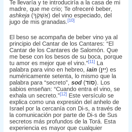
Te llevaría y te introduciría a la casa de mi
madre, que me crio; Te ofreceré beber,
ashkeja
(אַשְׁקְךָ) del vino especiado, del
[10]
jugo de mis granadas.
El beso se acompaña de beber vino ya al
principio del Cantar de los Cantares: “El
Cantar de los Cantares de Salomón. Que
me bese con los besos de su boca, porque
[11]
tu amor es mejor que el vino.”
La
palabra para vino en hebreo,
iain
(
יַיִן
) es
numéricamente setenta, lo mismo que la
palabra para “secreto”,
sod
(
סוֹד
). Los
sabios enseñan: “Cuando entra el vino, se
[12]
exhala un secreto.”
Este versículo se
explica como una expresión del anhelo de
Israel por la cercanía con Di-s, a través de
la comunicación por parte de Di-s de Sus
secretos más profundos de la Torá. Esta
experiencia es mayor que cualquier