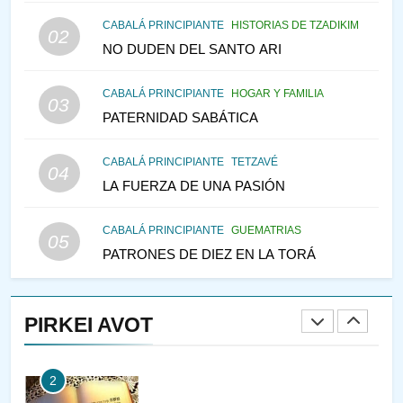
146
CABALÁ PRINCIPIANTE
HISTORIAS DE TZADIKIM
02
VEAMOS ¿POR QUÉ
NO DUDEN DEL SANTO ARI
IEHOSHÚA? Y LA QUEJA DE
LAS MUJERES
CABALÁ PRINCIPIANTE
HOGAR Y FAMILIA
PENSAMIENTO JUDÍO
PIRKEI AVOT
03
PATERNIDAD SABÁTICA
1
CONVERSAR CON LA MUJER
CABALÁ PRINCIPIANTE
TETZAVÉ
04
A LA LUZ DEL JUDAÍSMO
LA FUERZA DE UNA PASIÓN
AMOR, PAREJA Y MATRIMONIO
PIRKEI AVOT
CABALÁ PRINCIPIANTE
GUEMATRIAS
05
PATRONES DE DIEZ EN LA TORÁ
2
Pirkei Avot 3:7 SOLO DIOS
PIRKEI AVOT
PIRKEI AVOT
3