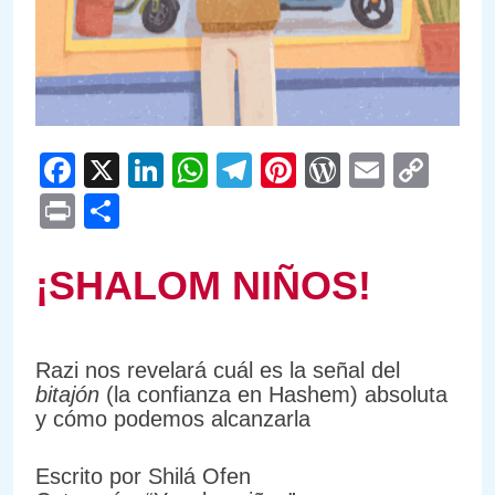
Facebook
X
LinkedIn
WhatsApp
Telegram
Pinterest
WordPre
Email
Cop
Link
Print
Compartir
¡SHALOM NIÑOS!
Razi nos revelará cuál es la señal del
bitajón
(la confianza en Hashem) absoluta
y cómo podemos alcanzarla
Escrito por Shilá Ofen