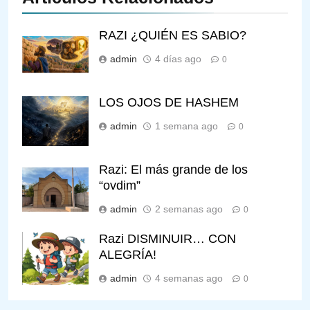
RAZI ¿QUIÉN ES SABIO?
admin
4 días ago
0
LOS OJOS DE HASHEM
admin
1 semana ago
0
Razi: El más grande de los
“ovdim”
admin
2 semanas ago
0
Razi DISMINUIR… CON
ALEGRÍA!
admin
4 semanas ago
0