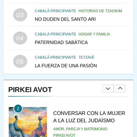
MEDIO DE LA TRISTEZA
MES DE MENAJEM AV
CABALÁ PRINCIPIANTE
HISTORIAS DE TZADIKIM
03
PENSAMIENTO JUDÍO
NO DUDEN DEL SANTO ARI
147
CABALÁ PRINCIPIANTE
HOGAR Y FAMILIA
VEAMOS ¿POR QUÉ
04
PATERNIDAD SABÁTICA
IEHOSHÚA? Y LA QUEJA DE
LAS MUJERES
PENSAMIENTO JUDÍO
PIRKEI AVOT
CABALÁ PRINCIPIANTE
TETZAVÉ
05
LA FUERZA DE UNA PASIÓN
1
RAZI ¿QUIÉN ES SABIO?
PIRKEI AVOT
JASIDUT
NIÑOS
2
CONVERSAR CON LA MUJER
A LA LUZ DEL JUDAÍSMO
AMOR, PAREJA Y MATRIMONIO
PIRKEI AVOT