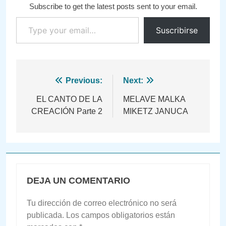
Subscribe to get the latest posts sent to your email.
Type your email…
Suscribirse
Navegación
Previous:
Next:
de
EL CANTO DE LA
MELAVE MALKA
CREACIÓN Parte 2
MIKETZ JANUCA
entradas
DEJA UN COMENTARIO
Tu dirección de correo electrónico no será
publicada.
Los campos obligatorios están