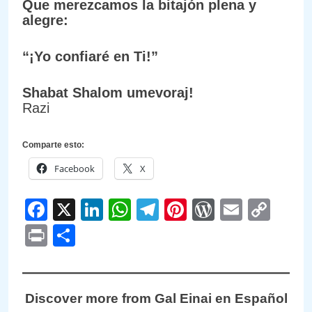
Que merezcamos la bitajón plena y
alegre:
“¡Yo confiaré en Ti!”
Shabat Shalom umevoraj!
Razi
Comparte esto:
Facebook
X
Facebook
X
LinkedIn
WhatsApp
Telegram
Pinterest
WordPre
Email
Cop
Link
Print
Compartir
Discover more from Gal Einai en Español