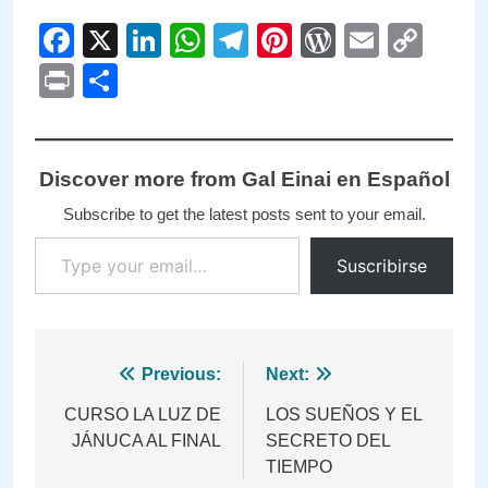
Facebook
X
LinkedIn
WhatsApp
Telegram
Pinterest
WordPre
Email
Cop
Link
Print
Compartir
Discover more from Gal Einai en Español
Subscribe to get the latest posts sent to your email.
Type your email…
Suscribirse
Navegación
Previous:
Next:
de
CURSO LA LUZ DE
LOS SUEÑOS Y EL
JÁNUCA AL FINAL
SECRETO DEL
entradas
TIEMPO