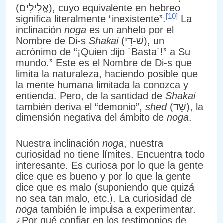
(אֱלִילִים), cuyo equivalente en hebreo
[10]
significa literalmente “inexistente”.
La
inclinación
noga
es un anhelo por el
Nombre de Di-s
Shakai
(שַׁ-דָּי), un
acrónimo de “¡Quien dijo ´Basta´!” a Su
mundo.” Este es el Nombre de Di-s que
limita la naturaleza, haciendo posible que
la mente humana limitada la conozca y
entienda. Pero, de la santidad de
Shakai
también deriva el “demonio”,
shed
(שֵׁד), la
dimensión negativa del ámbito de
noga
.
Nuestra inclinación
noga
, nuestra
curiosidad no tiene límites. Encuentra todo
interesante. Es curiosa por lo que la gente
dice que es bueno y por lo que la gente
dice que es malo (suponiendo que quizá
no sea tan malo, etc.). La curiosidad de
noga
también le impulsa a experimentar.
¿Por qué confiar en los testimonios de