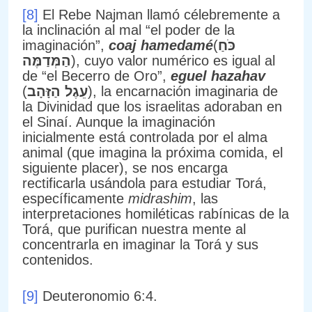
[8]
El Rebe Najman llamó célebremente a
la inclinación al mal “el poder de la
imaginación”,
coaj hamedamé
(
כֹּחַ
הַמְּדַמֶּה
), cuyo valor numérico es igual al
de “el Becerro de Oro”,
eguel hazahav
(
עֵגֶל הַזָּהָב
), la encarnación imaginaria de
la Divinidad que los israelitas adoraban en
el Sinaí. Aunque la imaginación
inicialmente está controlada por el alma
animal (que imagina la próxima comida, el
siguiente placer), se nos encarga
rectificarla usándola para estudiar Torá,
específicamente
midrashim
, las
interpretaciones homiléticas rabínicas de la
Torá, que purifican nuestra mente al
concentrarla en imaginar la Torá y sus
contenidos.
[9]
Deuteronomio 6:4.