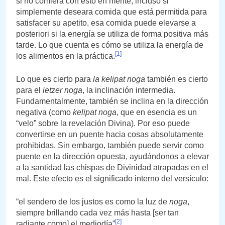
si no comiera con esto en mente, incluso si
simplemente deseara comida que está permitida para
satisfacer su apetito, esa comida puede elevarse a
posteriori si la energía se utiliza de forma positiva más
tarde. Lo que cuenta es cómo se utiliza la energía de
[1]
los alimentos en la práctica.
Lo que es cierto para
la kelipat noga
también es cierto
para el
ietzer noga
, la inclinación intermedia.
Fundamentalmente, también se inclina en la dirección
negativa (como
kelipat noga
, que en esencia es un
“velo” sobre la revelación Divina). Por eso puede
convertirse en un puente hacia cosas absolutamente
prohibidas. Sin embargo, también puede servir como
puente en la dirección opuesta, ayudándonos a elevar
a la santidad las chispas de Divinidad atrapadas en el
mal. Este efecto es el significado interno del versículo:
“el sendero de los justos es como la luz de
noga
,
siempre brillando cada vez más hasta [ser tan
[2]
radiante como] el mediodía”