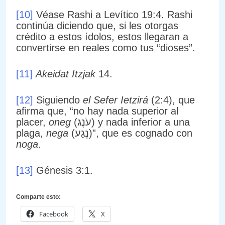
[10]
Véase Rashi a Levítico 19:4. Rashi
continúa diciendo que, si les otorgas
crédito a estos ídolos, estos llegaran a
convertirse en reales como tus “dioses”.
[11]
Akeidat Itzjak
14.
[12]
Siguiendo
el Sefer Ietzirá
(2:4), que
afirma que, “no hay nada superior al
placer,
oneg
(עֹנֶג) y nada inferior a una
plaga,
nega
(נֶגַע)”, que es cognado con
noga
.
[13]
Génesis 3:1.
Comparte esto:
Facebook
X