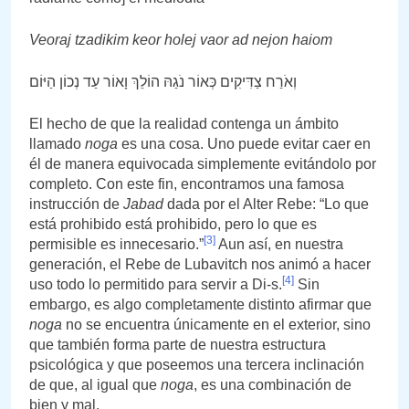
Veoraj tzadikim keor holej vaor ad nejon haiom
וְאֹרַח צַדִּיקִים כְּאוֹר נֹגַהּ הוֹלֵךְ וָאוֹר עַד נְכוֹן הַיּוֹם
El hecho de que la realidad contenga un ámbito
llamado
noga
es una cosa. Uno puede evitar caer en
él de manera equivocada simplemente evitándolo por
completo. Con este fin, encontramos una famosa
instrucción de
Jabad
dada por el Alter Rebe: “Lo que
está prohibido está prohibido, pero lo que es
[3]
permisible es innecesario.”
Aun así, en nuestra
generación, el Rebe de Lubavitch nos animó a hacer
[4]
uso todo lo permitido para servir a Di-s.
Sin
embargo, es algo completamente distinto afirmar que
noga
no se encuentra únicamente en el exterior, sino
que también forma parte de nuestra estructura
psicológica y que poseemos una tercera inclinación
de que, al igual que
noga
, es una combinación de
bien y mal.