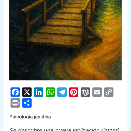
Facebook
X
LinkedIn
WhatsApp
Telegram
Pinterest
WordPre
Email
Cop
Link
Print
Compartir
Psicología jasídica
Se descubre una nueva inclinación (ietzer).