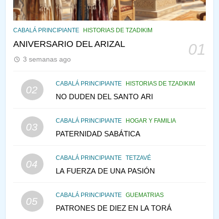
PENSAMIENTO JUDÍO
PIRKEI AVOT
CABALÁ PRINCIPIANTE
HISTORIAS DE TZADIKIM
146
LA RECONSTRUCCIÓN DEL
ANIVERSARIO DEL ARIZAL
01
TEMPLO Y LA ALEGRÍA EN
3 semanas ago
MEDIO DE LA TRISTEZA
MES DE MENAJEM AV
PENSAMIENTO JUDÍO
CABALÁ PRINCIPIANTE
HISTORIAS DE TZADIKIM
02
NO DUDEN DEL SANTO ARI
147
VEAMOS ¿POR QUÉ
CABALÁ PRINCIPIANTE
HOGAR Y FAMILIA
IEHOSHÚA? Y LA QUEJA DE
03
PATERNIDAD SABÁTICA
LAS MUJERES
PENSAMIENTO JUDÍO
PIRKEI AVOT
CABALÁ PRINCIPIANTE
TETZAVÉ
04
1
LA FUERZA DE UNA PASIÓN
RAZI ¿QUIÉN ES SABIO?
CABALÁ PRINCIPIANTE
GUEMATRIAS
JASIDUT
NIÑOS
05
PATRONES DE DIEZ EN LA TORÁ