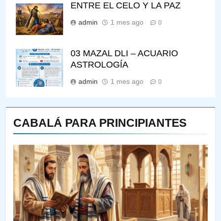
ENTRE EL CELO Y LA PAZ
admin
1 mes ago
0
03 MAZAL DLI – ACUARIO
ASTROLOGÍA
admin
1 mes ago
0
CABALÁ PARA PRINCIPIANTES
144
¿QUIÉN ES SABIO? EL QUE
VE LO QUE VA A NACER
PENSAMIENTO JUDÍO
PIRKEI AVOT
145
CABALÁ Y JASIDUT: EL
CONSEJO DE LOS PADRES