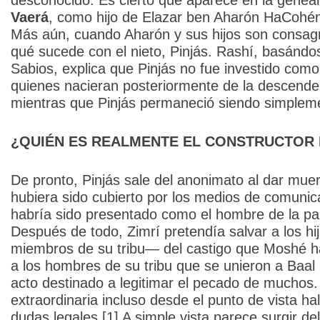
desconocido. Es cierto que aparece en la genealo
Vaerá
, como hijo de Elazar ben Aharón HaCohén
Más aún, cuando Aharón y sus hijos son consag
qué sucede con el nieto, Pinjás. Rashí, basánd
Sabios, explica que Pinjás no fue investido co
quienes nacieran posteriormente de la descenden
mientras que Pinjás permaneció siendo simpleme
¿QUIÉN ES REALMENTE EL CONSTRUCTOR 
De pronto, Pinjás sale del anonimato al dar muer
hubiera sido cubierto por los medios de comunic
habría sido presentado como el hombre de la pa
Después de todo, Zimrí pretendía salvar a los hi
miembros de su tribu— del castigo que Moshé h
a los hombres de su tribu que se unieron a Baal 
acto destinado a legitimar el pecado de muchos. 
extraordinaria incluso desde el punto de vista h
dudas legales.[1] A simple vista parece surgir del 