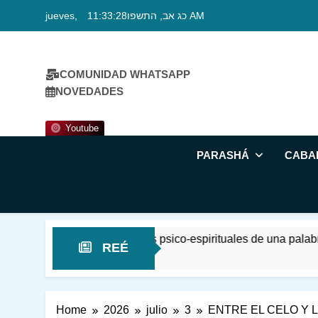
Skip
jueves, כג אב, התשפו
11:33:29 AM
to
content
COMUNIDAD WHATSAPP
NOVEDADES
Youtube
PARASHÁ
CABA
nificados psico-espirituales de una palabra Bíblica
REÉ
Home
2026
julio
3
ENTRE EL CELO Y L