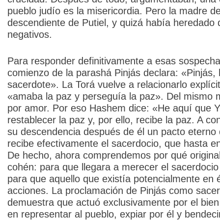
pueblo judío es la misericordia. Pero la madre d
descendiente de Putiel, y quizá había heredado 
negativos.
Para responder definitivamente a esas sospechas
comienzo de la parashá Pinjás declara: «Pinjás, h
sacerdote». La Torá vuelve a relacionarlo explí
«amaba la paz y perseguía la paz». Del mismo 
por amor. Por eso Hashem dice: «He aquí que Yo
restablecer la paz y, por ello, recibe la paz. A c
su descendencia después de él un pacto eterno 
recibe efectivamente el sacerdocio, que hasta e
De hecho, ahora comprendemos por qué origina
cohén: para que llegara a merecer el sacerdocio
para que aquello que existía potencialmente en 
acciones. La proclamación de Pinjás como sace
demuestra que actuó exclusivamente por el bien 
en representar al pueblo, expiar por él y bendec