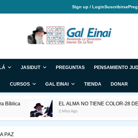
Sign up / Login
Suscribirse
Preg
Gal Einai En Espa
LÁ
JASIDUT
PREGUNTAS
PENSAMIENTO JUD
CURSOS
GAL EINAI
TIENDA
DONAR
EL ALMA NO TIENE COLOR-28 DE SIVAN
2 Años Ago
A PAZ