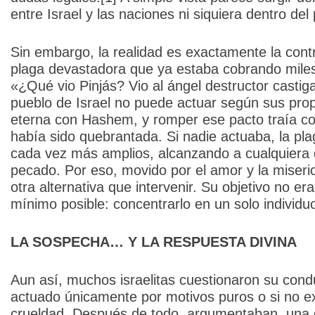
entre Israel y las naciones ni siquiera dentro del
Sin embargo, la realidad es exactamente la cont
plaga devastadora que ya estaba cobrando miles
«¿Qué vio Pinjás? Vio al ángel destructor casti
pueblo de Israel no puede actuar según sus prop
eterna con Hashem, y romper ese pacto traía c
había sido quebrantada. Si nadie actuaba, la pla
cada vez más amplios, alcanzando a cualquiera q
pecado. Por eso, movido por el amor y la miseric
otra alternativa que intervenir. Su objetivo no er
mínimo posible: concentrarlo en un solo individuo
LA SOSPECHA… Y LA RESPUESTA DIVINA
Aun así, muchos israelitas cuestionaron su con
actuado únicamente por motivos puros o si no exis
crueldad. Después de todo, argumentaban, una de