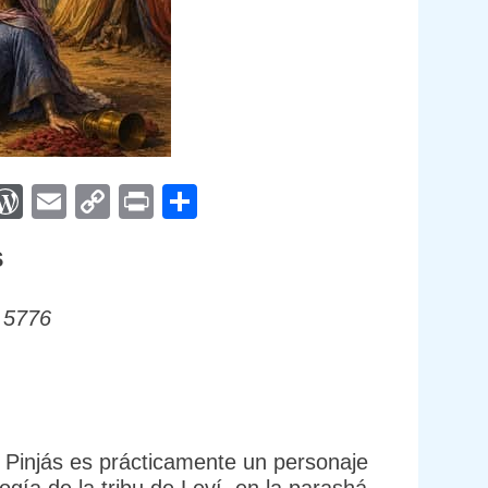
App
egram
interest
WordPress
Email
Copy
Print
Compartir
Link
S
 5776
, Pinjás es prácticamente un personaje