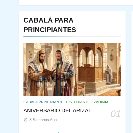
CABALÁ PARA
PRINCIPIANTES
143
¿QUIÉN ES SABIO? EL
QUE VE LO QUE VA A
CABALÁ PRINCIPIANTE
HISTORIAS DE TZADIKIM
NACER
PENSAMIENTO JUDÍO
ANIVERSARIO DEL ARIZAL
01
PIRKEI AVOT
3 Semanas Ago
144
CABALÁ Y JASIDUT: EL