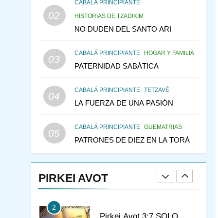
CONSEJO DE LOS
CABALÁ PRINCIPIANTE
PADRES
02
PENSAMIENTO JUDÍO
HISTORIAS DE TZADIKIM
PIRKEI AVOT
NO DUDEN DEL SANTO ARI
145
LA RECONSTRUCCIÓN
CABALÁ PRINCIPIANTE
HOGAR Y FAMILIA
DEL TEMPLO Y LA
03
PATERNIDAD SABÁTICA
ALEGRÍA EN MEDIO DE
MES DE MENAJEM AV
LA TRISTEZA
PENSAMIENTO JUDÍO
CABALÁ PRINCIPIANTE
TETZAVÉ
04
146
VEAMOS ¿POR QUÉ
LA FUERZA DE UNA PASIÓN
IEHOSHÚA? Y LA QUEJA
DE LAS MUJERES
PENSAMIENTO JUDÍO
CABALÁ PRINCIPIANTE
GUEMATRIAS
05
PIRKEI AVOT
PATRONES DE DIEZ EN LA TORÁ
1
CONVERSAR CON LA
MUJER A LA LUZ DEL
PIRKEI AVOT
JUDAÍSMO
AMOR, PAREJA Y MATRIMONIO
PIRKEI AVOT
2
Pirkei Avot 3:7 SOLO