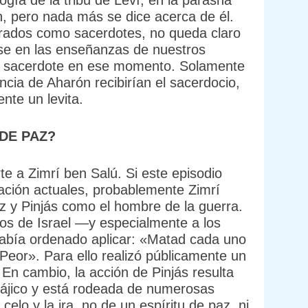
gía de la tribu de Leví, en la parashá
, pero nada más se dice acerca de él.
rados como sacerdotes, no queda claro
ose en las enseñanzas de nuestros
mo sacerdote en ese momento. Solamente
cia de Aharón recibirían el sacerdocio,
nte un levita.
DE PAZ?
te a Zimrí ben Salú. Si este episodio
ación actuales, probablemente Zimrí
z y Pinjás como el hombre de la guerra.
jos de Israel —y especialmente a los
abía ordenado aplicar: «Matad cada uno
Peor». Para ello realizó públicamente un
En cambio, la acción de Pinjás resulta
alájico y está rodeada de numerosas
celo y la ira, no de un espíritu de paz, ni