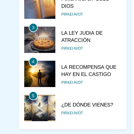
DIOS
PIRKEI AVOT
3
LA LEY JUDIA DE
ATRACCIÓN
PIRKEI AVOT
4
LA RECOMPENSA QUE
HAY EN EL CASTIGO
PIRKEI AVOT
5
¿DE DÓNDE VIENES?
PIRKEI AVOT
6
JUDAÍSMO PARA TODOS