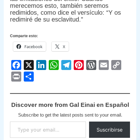
merecemos esto, también seremos
redimidos, como dice el versículo: “Y os
redimiré de su esclavitud.”
Comparte esto:
Facebook
X
Facebook
X
LinkedIn
WhatsApp
Telegram
Pinterest
WordPre
Email
Cop
Link
Print
Compartir
Discover more from Gal Einai en Español
Subscribe to get the latest posts sent to your email.
Type your email…
Suscribirse