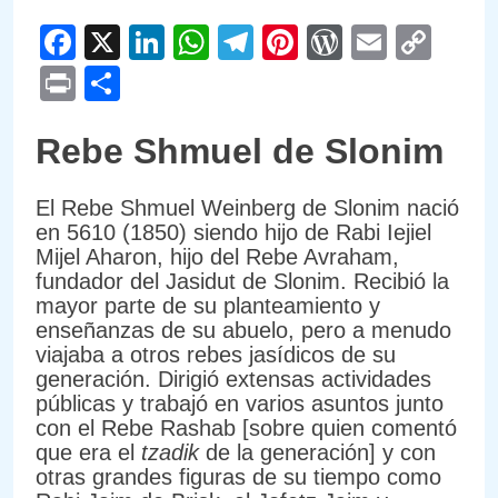
Facebook
X
LinkedIn
WhatsApp
Telegram
Pinterest
WordPre
Email
Cop
Link
Print
Compartir
Rebe Shmuel de Slonim
El Rebe Shmuel Weinberg de Slonim nació
en 5610 (1850) siendo hijo de Rabi Iejiel
Mijel Aharon, hijo del Rebe Avraham,
fundador del Jasidut de Slonim. Recibió la
mayor parte de su planteamiento y
enseñanzas de su abuelo, pero a menudo
viajaba a otros rebes jasídicos de su
generación. Dirigió extensas actividades
públicas y trabajó en varios asuntos junto
con el Rebe Rashab [sobre quien comentó
que era el
tzadik
de la generación] y con
otras grandes figuras de su tiempo como