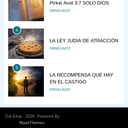
Pirkei Avot 3:7 SOLO DIOS
PIRKEI AVOT
4
LA LEY JUDIA DE ATRACCIÓN
PIRKEI AVOT
5
LA RECOMPENSA QUE HAY
EN EL CASTIGO
PIRKEI AVOT
6
¿DE DÓNDE VIENES?
Gal Einai - 2026. Powered By
.
BlazeThemes
PIRKEI AVOT