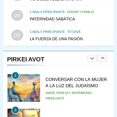
147
CABALÁ PRINCIPIANTE
HOGAR Y FAMILIA
VEAMOS ¿POR QUÉ
04
PATERNIDAD SABÁTICA
IEHOSHÚA? Y LA QUEJA DE
LAS MUJERES
PENSAMIENTO JUDÍO
PIRKEI AVOT
CABALÁ PRINCIPIANTE
TETZAVÉ
05
LA FUERZA DE UNA PASIÓN
1
RAZI ¿QUIÉN ES SABIO?
PIRKEI AVOT
JASIDUT
NIÑOS
2
CONVERSAR CON LA MUJER
A LA LUZ DEL JUDAÍSMO
AMOR, PAREJA Y MATRIMONIO
PIRKEI AVOT
3