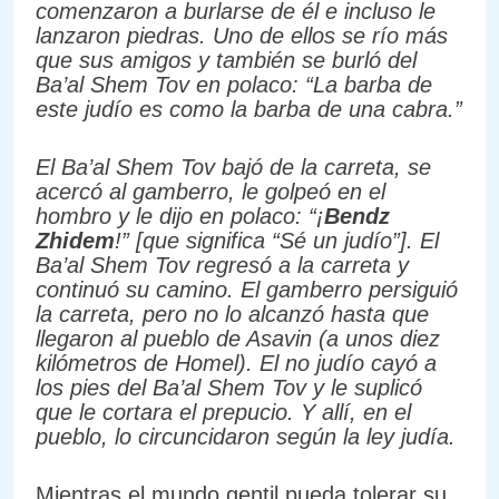
comenzaron a burlarse de él e incluso le
lanzaron piedras. Uno de ellos se río más
que sus amigos y también se burló del
Ba’al Shem Tov en polaco: “La barba de
este judío es como la barba de una cabra.”
El Ba’al Shem Tov bajó de la carreta, se
acercó al gamberro, le golpeó en el
hombro y le dijo en polaco: “¡
Bendz
Zhidem
!” [que significa “Sé un judío”]. El
Ba’al Shem Tov regresó a la carreta y
continuó su camino. El gamberro persiguió
la carreta, pero no lo alcanzó hasta que
llegaron al pueblo de Asavin (a unos diez
kilómetros de Homel). El no judío cayó a
los pies del Ba’al Shem Tov y le suplicó
que le cortara el prepucio. Y allí, en el
pueblo, lo circuncidaron según la ley judía.
Mientras el mundo gentil pueda tolerar su