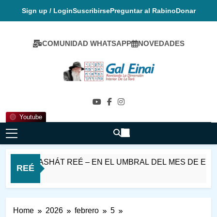
Skip
Sign up / Login
Suscribirse
Preguntar al Rabino
Donar
to
content
COMUNIDAD WHATSAPP
NOVEDADES
Gal Einai En
Español
Youtube
T PARASHÁT REÉ – EN EL UMBRAL DEL MES DE ELUL
REÉ
 Ago
Home
2026
febrero
5