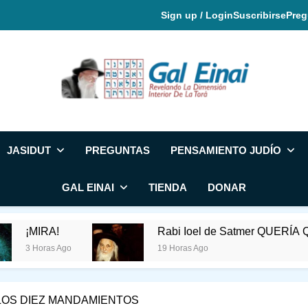
Sign up / Login
Suscribirse
Preg
Gal Einai En Espa
JASIDUT
PREGUNTAS
PENSAMIENTO JUDÍO
GAL EINAI
TIENDA
DONAR
Rabi Ioel de Satmer QUERÍA QUE FUESE FEL
19 Horas Ago
LOS DIEZ MANDAMIENTOS