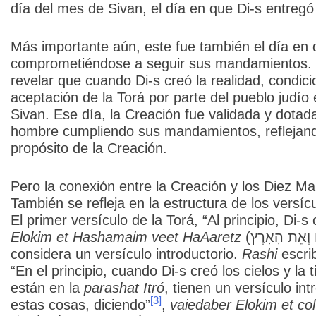
día del mes de Sivan, el día en que Di-s entregó
Más importante aún, este fue también el día en qu
comprometiéndose a seguir sus mandamientos. Lo
revelar que cuando Di-s creó la realidad, condici
aceptación de la Torá por parte del pueblo judío
Sivan. Ese día, la Creación fue validada y dotada 
hombre cumpliendo sus mandamientos, reflejando
propósito de la Creación.
Pero la conexión entre la Creación y los Diez M
También se refleja en la estructura de los versí
El primer versículo de la Torá, “Al principio, Di-s c
Elokim et Hashamaim veet HaAaretz
(בְּרֵאשִׁית בָּרָא אֱ־לֹהִים אֵת הַשָּׁמַיִם וְאֵת הָאָרֶץ), se
considera un versículo introductorio.
Rashi
escrib
“En el principio, cuando Di-s creó los cielos y l
están en la
parashat Itró
, tienen un versículo int
[3]
estas cosas, diciendo”
,
vaiedaber Elokim et co