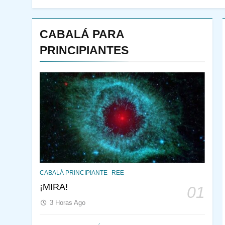
CABALÁ PARA
PRINCIPIANTES
144
¿QUIÉN ES SABIO? EL
CABALÁ PRINCIPIANTE
REE
QUE VE LO QUE VA A
¡MIRA!
01
NACER
PENSAMIENTO JUDÍO
3 Horas Ago
PIRKEI AVOT
145