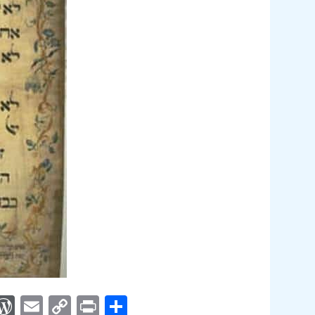
App
egram
interest
WordPress
Email
Copy
Print
Compartir