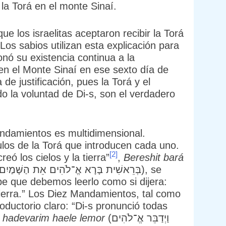
 la Torá en el monte Sinaí.
e los israelitas aceptaron recibir la Torá
s sabios utilizan esta explicación para
onó su existencia continua a la
 en el Monte Sinaí en ese sexto día de
de justificación, pues la Torá y el
 la voluntad de Di-s, son el verdadero
andamientos es multidimensional.
culos de la Torá que introducen cada uno.
[2]
reó los cielos y la tierra”
,
Bereshit bará
e que debemos leerlo como si dijera:
a tierra.” Los Diez Mandamientos, tal como
roductorio claro: “Di-s pronunció todas
l hadevarim haele lemor
(וַיְדַבֵּר אֱ־לֹהִים