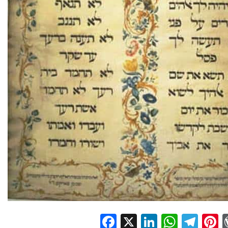
Facebook
X
LinkedIn
Whats
Tel
P