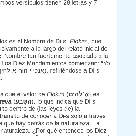
los es el Nombre de Di-s,
Elokim
, que
ivamente a lo largo del relato inicial de
 el Nombre tan fuertemente asociado a la
s. Los Diez Mandamientos comienzan: “Yo
a
.
s que el valor de
Elokim
(
אֱ־לֹהִים
) es
teva
(
הַטֶּבַע
), lo que indica que Di-s
o dentro de (las leyes de) la
tránsito de conocer a Di-s solo a través
a que hay detrás de la naturaleza – a
a naturaleza. ¿Por qué entonces los Diez