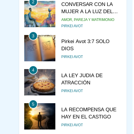
2
CONVERSAR CON LA
MUJER A LA LUZ DEL
JUDAÍSMO
AMOR, PAREJA Y MATRIMONIO
PIRKEI AVOT
3
Pirkei Avot 3:7 SOLO
DIOS
PIRKEI AVOT
4
LA LEY JUDIA DE
ATRACCIÓN
PIRKEI AVOT
5
LA RECOMPENSA QUE
HAY EN EL CASTIGO
PIRKEI AVOT