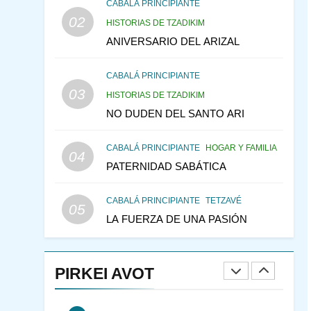
CABALÁ Y JASIDUT: EL
CABALÁ PRINCIPIANTE
02
CONSEJO DE LOS
HISTORIAS DE TZADIKIM
PADRES
ANIVERSARIO DEL ARIZAL
PENSAMIENTO JUDÍO
PIRKEI AVOT
CABALÁ PRINCIPIANTE
146
LA RECONSTRUCCIÓN
03
HISTORIAS DE TZADIKIM
DEL TEMPLO Y LA
NO DUDEN DEL SANTO ARI
ALEGRÍA EN MEDIO DE
MES DE MENAJEM AV
LA TRISTEZA
PENSAMIENTO JUDÍO
CABALÁ PRINCIPIANTE
HOGAR Y FAMILIA
04
147
VEAMOS ¿POR QUÉ
PATERNIDAD SABÁTICA
IEHOSHÚA? Y LA QUEJA
DE LAS MUJERES
PENSAMIENTO JUDÍO
CABALÁ PRINCIPIANTE
TETZAVÉ
05
PIRKEI AVOT
LA FUERZA DE UNA PASIÓN
1
RAZI ¿QUIÉN ES SABIO?
PIRKEI AVOT
JASIDUT
NIÑOS