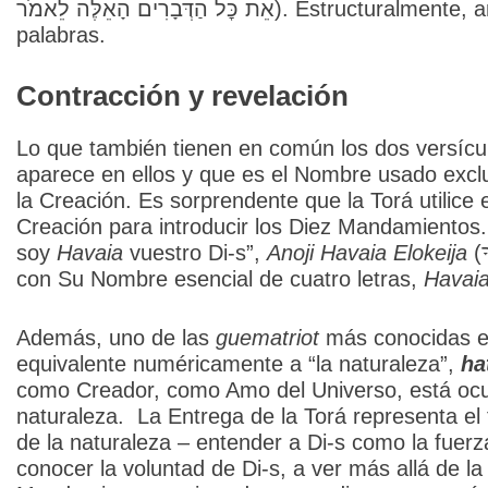
אֵת כׇּל הַדְּבָרִים הָאֵלֶּה לֵאמֹר). Estructuralmente, ambos versículos tienen 28 letras y 7
palabras.
Contracción y revelación
Lo que también tienen en común los dos versícu
aparece en ellos y que es el Nombre usado exclus
la Creación. Es sorprendente que la Torá utilice
Creación para introducir los Diez Mandamiento
soy
Havaia
vuestro Di-s”,
Anoji Havaia Elokeija
(אָנֹכִי י-הוה אֱ-לֹהֶיךָ), refiriéndose a Di-s
con Su Nombre esencial de cuatro letras,
Havai
Además, uno de las
guematriot
más conocidas e
equivalente numéricamente a “la naturaleza”,
ha
como Creador, como Amo del Universo, está ocult
naturaleza. La Entrega de la Torá representa el 
de la naturaleza – entender a Di-s como la fuerz
conocer la voluntad de Di-s, a ver más allá de l