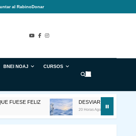
untar al Rabino
Donar
ñol
BNEI NOAJ
CURSOS
IZ
DESVIAR LA CONCIENCIA DE LA MUER
20 Horas Ago