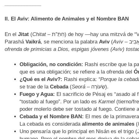
_____________
II. El Aviv: Alimento de Animales y el Nombre BAN
En el
Jitat
(
Chitat
– חִתַּ”ת) de hoy —hay una mitzvá de “Vivir con el tiempo”—, en la tercera lectura de la
Parashá
Vaikrá
, se menciona la palabra
Aviv
(
Aviv
ofrenda de primicias a Dios, espigas jóvenes (Aviv) tost
Obligación, no condición:
Rashi escribe que la pal
que es una obligación; se refiere a la ofrenda del
Ó
¿Qué es el Aviv?:
Rashi explica:
“Porque la cebada
se trae de la
Cebada
(
Seorá
– שְׂעוֹרָה).
Fuego y Agua:
El sacrificio de Pésaj es “asado al 
“tostado al fuego”. Por un lado es
Karmel
(tierno/fr
poder molerlo debe ser tostado al fuego. Contiene
Cebada y el Nombre BAN:
El mes de la primavera
La cebada es considerada
alimento de animales
(
Uno pensaría que lo principal en Nisán es el trigo (
humano. Pero el nombre del mes deriva de la cebada