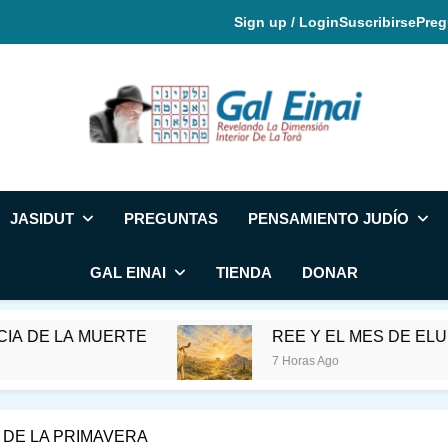
Sign up / Login
Suscribirse
Preg
Gal Einai En Espa
JASIDUT
PREGUNTAS
PENSAMIENTO JUDÍO
GAL EINAI
TIENDA
DONAR
ERTE
REE Y EL MES DE ELUL
7 Horas Ago
 DE LA PRIMAVERA