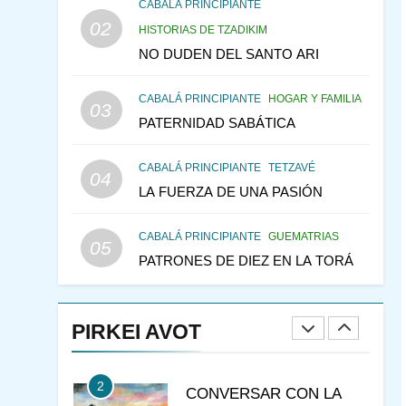
CONSEJO DE LOS
CABALÁ PRINCIPIANTE
PADRES
02
PENSAMIENTO JUDÍO
HISTORIAS DE TZADIKIM
PIRKEI AVOT
NO DUDEN DEL SANTO ARI
146
LA RECONSTRUCCIÓN
CABALÁ PRINCIPIANTE
HOGAR Y FAMILIA
DEL TEMPLO Y LA
03
PATERNIDAD SABÁTICA
ALEGRÍA EN MEDIO DE
MES DE MENAJEM AV
LA TRISTEZA
PENSAMIENTO JUDÍO
CABALÁ PRINCIPIANTE
TETZAVÉ
04
147
VEAMOS ¿POR QUÉ
LA FUERZA DE UNA PASIÓN
IEHOSHÚA? Y LA QUEJA
DE LAS MUJERES
PENSAMIENTO JUDÍO
CABALÁ PRINCIPIANTE
GUEMATRIAS
05
PIRKEI AVOT
PATRONES DE DIEZ EN LA TORÁ
1
RAZI ¿QUIÉN ES SABIO?
PIRKEI AVOT
JASIDUT
NIÑOS
2
CONVERSAR CON LA