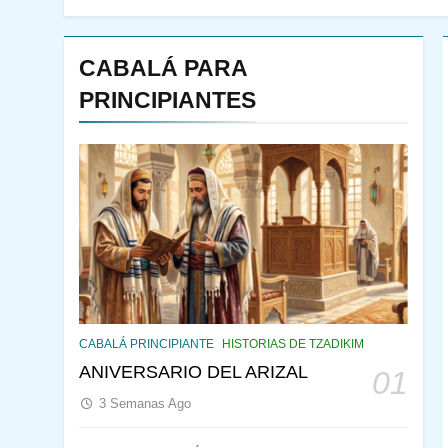
CABALÁ PARA
PRINCIPIANTES
144
¿QUIÉN ES SABIO? EL
QUE VE LO QUE VA A
CABALÁ PRINCIPIANTE
HISTORIAS DE TZADIKIM
NACER
PENSAMIENTO JUDÍO
ANIVERSARIO DEL ARIZAL
01
PIRKEI AVOT
3 Semanas Ago
145
CABALÁ Y JASIDUT: EL