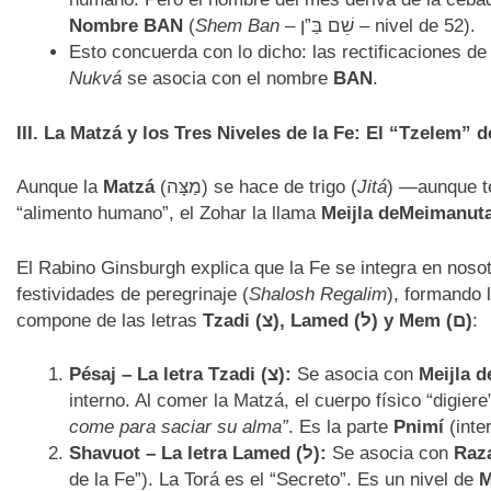
Nombre BAN
(
Shem Ban
– שֵׁם בַּ”ן – nivel de 52).
Esto concuerda con lo dicho: las rectificaciones 
Nukvá
se asocia con el nombre
BAN
.
III. La Matzá y los Tres Niveles de la Fe: El “Tzelem” 
Aunque la
Matzá
(מַצָּה) se hace de trigo (
Jitá
) —aunque t
“alimento humano”, el Zohar la llama
Meijla deMeimanut
El Rabino Ginsburgh explica que la Fe se integra en nosot
festividades de peregrinaje (
Shalosh Regalim
), formando 
compone de las letras
Tzadi (
צ), Lamed (
ל) y Mem (
ם)
:
Pésaj – La letra Tzadi (
צ):
Se asocia con
Meijla 
interno. Al comer la Matzá, el cuerpo físico “digiere
come para saciar su alma”
. Es la parte
Pnimí
(inter
Shavuot – La letra Lamed (
ל):
Se asocia con
Raz
de la Fe”). La Torá es el “Secreto”. Es un nivel de
M