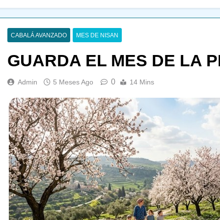
CABALÁ AVANZADO
MES DE NISAN
GUARDA EL MES DE LA 
0
Admin
5 Meses Ago
14 Mins