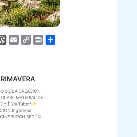
App
egram
interest
WordPress
Email
Copy
Print
Compartir
Link