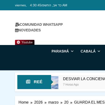
Skip
viernes, כד אב, התשפו
4:30:46 AM
to
content
COMUNIDAD WHATSAPP
NOVEDADES
Youtube
PARASHÁ
CABALÁ
ELIZ
DESVIAR LA CONCIENCIA DE LA MU
REÉ
7 Horas Ago
Home
2026
marzo
20
GUARDA EL MES