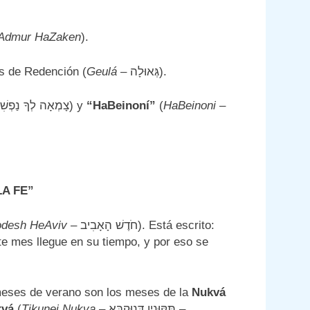
Admur HaZaken
).
חֹדֶש), mes de Redención (
Geulá
– גְּאוּלָה).
– צָמְאָה לְךָ נַפְשִׁי) y
“HaBeinoní”
(
HaBeinoni
–
LA FE”
odesh HeAviv
– חֹדֶשׁ הָאָבִיב). Está escrito:
e mes llegue en su tiempo, y por eso se
meses de verano son los meses de la
Nukvá
kvá
(
Tikunei Nukva
– תִּקּוּנִין דְּנוּקְבָּא –