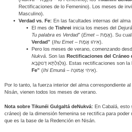
Rectificaciones de lo Femenino). Los meses de inv
Masculino).
Verdad vs. Fe:
En las facultades internas del alma
El mes de
Tishrei
inicia los meses del
Dejur
Tu palabra es Verdad”
(
Emet
– אֱמֶת). Su
Verdad”
(
Ihu Emet
– אִיהוּ אֱמֶת).
Pero los meses de verano, comenzando desde
Nukvá
. Son las
Rectificaciones del Cráneo 
גַּלְגַּלְתָּא דְּנוּקְבָּא). Estas rectificaciones son la
Fe”
(
Ihi Emuná
– אִיהִי אֱמוּנָה).
Por lo tanto, la fuerza interior del alma correspondiente 
Nisán, vienen todos los meses de verano.
Nota sobre Tikunéi Gulgaltá deNukvá:
En Cabalá, esto s
cráneo) de la dimensión femenina se rectifica para poder r
que es la base de la Redención en Nisán.