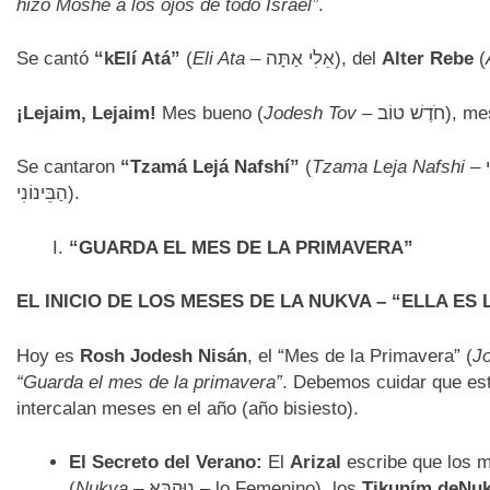
hizo Moshé a los ojos de todo Israel”
.
Se cantó
“kElí Atá”
(
Eli Ata
– אֵלִי אַתָּה), del
Alter Rebe
(
¡Lejaim, Lejaim!
Mes bueno (
Jodesh Tov
– ׁ טוֹב
Se cantaron
“Tzamá Lejá Nafshí”
(
Tzama Leja Nafshi
הַבֵּינוֹנִי).
“GUARDA EL MES DE LA PRIMAVERA”
EL INICIO DE LOS MESES DE LA NUKVA – “ELLA ES 
Hoy es
Rosh Jodesh Nisán
, el “Mes de la Primavera” (
J
“Guarda el mes de la primavera”
. Debemos cuidar que est
intercalan meses en el año (año bisiesto).
El Secreto del Verano:
El
Arizal
escribe que los 
(
Nukva
– נוּקְבָּא – lo Femenino), los
Tikuním deNu