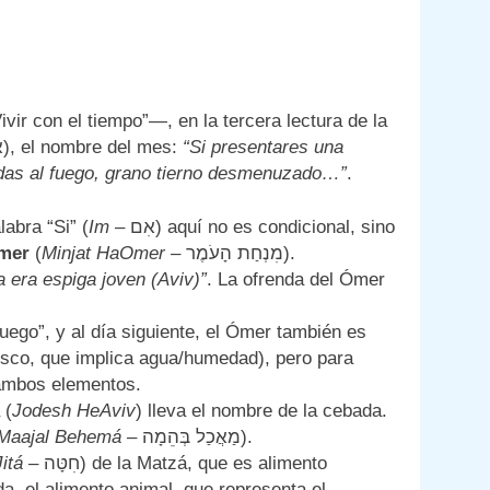
– אָבִיב), el nombre del mes:
“Si presentares una
adas al fuego, grano tierno desmenuzado…”
.
abra “Si” (
Im
– אִם) aquí no es condicional, sino
mer
(
Minjat HaOmer
– מִנְחַת הָעֹמֶר).
 era espiga joven (Aviv)”
. La ofrenda del Ómer
fuego”, y al día siguiente, el Ómer también es
esco, que implica agua/humedad), pero para
 ambos elementos.
 (
Jodesh HeAviv
) lleva el nombre de la cebada.
Maajal Behemá
– מַאֲכַל בְּהֵמָה).
Jitá
– חִטָּה) de la Matzá, que es alimento
, el alimento animal, que representa el