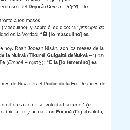
ierno son del
Dejurá
(
Dejura
– דְּכוּרָא – lo
 frente a los meses:
á
(Masculino), y sobre él se dice:
“El principio de
 cualidad es la Verdad:
“Él [lo masculino] es
 hoy, Rosh Jodesh Nisán, son los meses de la
de la Nukvá
(
Tikunéi Gulgaltá deNukvá
– תִּקּוּנֵי
Fe
(
Emuná
– אֱמוּנָה):
“Ella [lo femenino] es
al mes de Nisán es el
Poder de la Fe
. Después de
e refiere a cómo la “voluntad superior” (el
ecibir la luz y actuar con
Emuná
(Fe) absoluta,