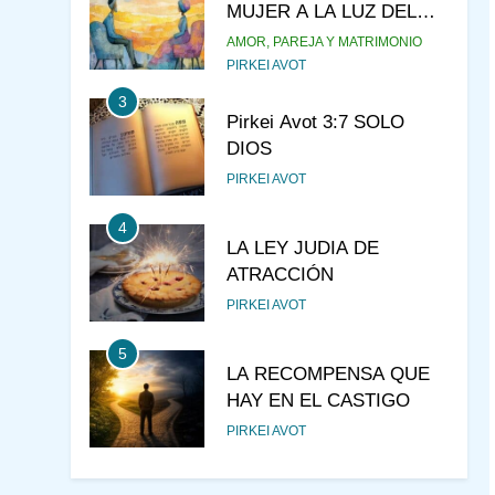
MUJER A LA LUZ DEL
JUDAÍSMO
AMOR, PAREJA Y MATRIMONIO
PIRKEI AVOT
3
Pirkei Avot 3:7 SOLO
DIOS
PIRKEI AVOT
4
LA LEY JUDIA DE
ATRACCIÓN
PIRKEI AVOT
5
LA RECOMPENSA QUE
HAY EN EL CASTIGO
PIRKEI AVOT
6