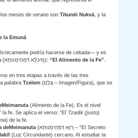
de los meses de verano son
Tikunéi Nukvá
, y la
de la Emuná
écnicamente podría hacerse de cebada— y es
a
(מֵיכְלָא דִמְהֵימָנוּתָא):
“El Alimento de la Fe”
.
ros en tres etapas a través de las tres
la palabra
Tzelem
(צֶלֶם – Imagen/Figura), que se
deMeimanuta
(Alimento de la Fe). Es el nivel
” la fe. Se aplica el verso:
“El Tzadik (justo)
na) de la fe.
a deMeimanuta
(רָזָא דִמְהֵימָנוּתָא – “El Secreto
akif
(Luz Circundante) cercano. Al estudiar la