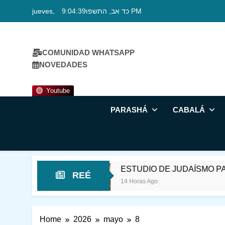
Skip
jueves, כד אב, התשפו
9:04:39 PM
to
content
COMUNIDAD WHATSAPP
NOVEDADES
Youtube
PARASHÁ
CABALÁ
SAGRADO
ESTUDIO DE JUDAÍSMO PARAS
REÉ
14 Horas Ago
Home
2026
mayo
8