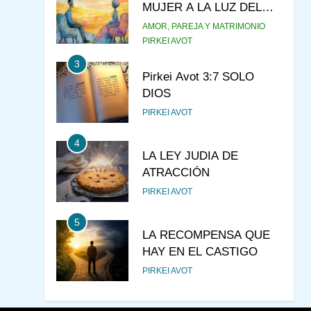
MUJER A LA LUZ DEL
JUDAÍSMO
AMOR, PAREJA Y MATRIMONIO
PIRKEI AVOT
3
Pirkei Avot 3:7 SOLO
DIOS
PIRKEI AVOT
4
LA LEY JUDIA DE
ATRACCIÓN
PIRKEI AVOT
5
LA RECOMPENSA QUE
HAY EN EL CASTIGO
PIRKEI AVOT
6