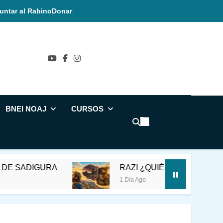
untar al Rabino
Donar
ñol
BNEI NOAJ
CURSOS
SADIGURA
RAZI ¿QUIÉN ES SABIO?
1 Día Ago