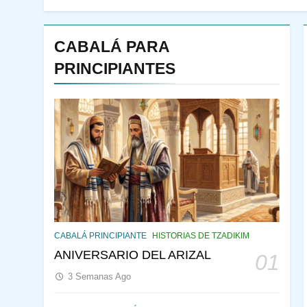
CABALÁ PARA
PRINCIPIANTES
144
¿QUIÉN ES SABIO? EL
QUE VE LO QUE VA A
CABALÁ PRINCIPIANTE
HISTORIAS DE TZADIKIM
NACER
PENSAMIENTO JUDÍO
ANIVERSARIO DEL ARIZAL
01
PIRKEI AVOT
3 Semanas Ago
145
CABALÁ Y JASIDUT: EL