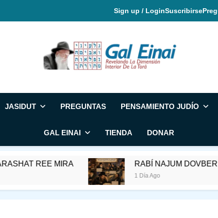
Sign up / Login
Suscribirse
Preg
Gal Einai En Espa
JASIDUT
PREGUNTAS
PENSAMIENTO JUDÍO
GAL EINAI
TIENDA
DONAR
HAT REE MIRA
RABÍ NAJUM DOVBER DE 
1 Día Ago