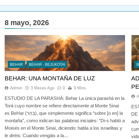
8 mayo, 2026
BEHAR
BEHAR - BEJUKOTAI
B
BEHAR: UNA MONTAÑA DE LUZ
AD
PE
Admin
3 Meses Ago
0
9 Mins
ESTUDIO DE LA PARASHÁ: Behar La única parashá en la
Torá cuyo nombre se refiere directamente al Monte Sinaí
ES
es BeHar (בְּהַר), que simplemente significa “sobre [o en] la
DE 
montaña”, como indican las palabras iniciales: “Di-s habló a
adv
Moisés en el Monte Sinaí, diciendo: habla a los israelitas y
cum
le diréis: Cuando vengáis a la…
vid