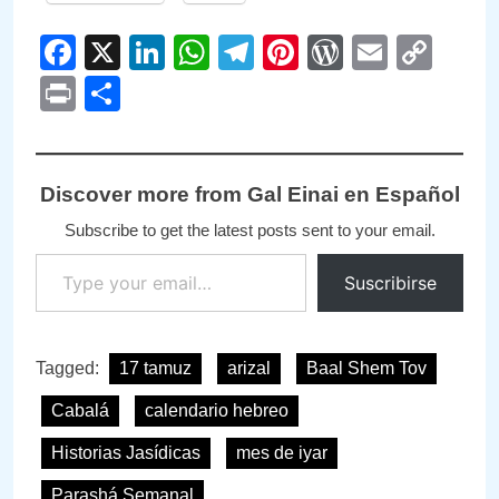
Facebook
X
LinkedIn
WhatsApp
Telegram
Pinterest
WordPre
Email
Cop
Link
Print
Compartir
Discover more from Gal Einai en Español
Subscribe to get the latest posts sent to your email.
Type your email…
Suscribirse
Tagged:
17 tamuz
arizal
Baal Shem Tov
Cabalá
calendario hebreo
Historias Jasídicas
mes de iyar
Parashá Semanal