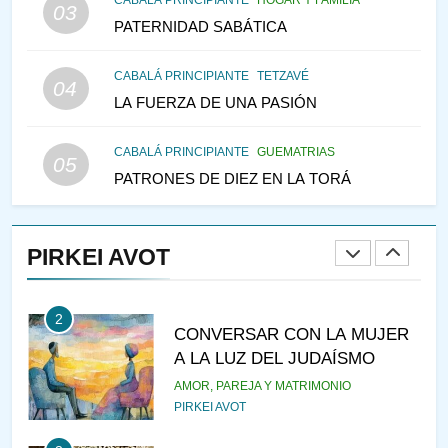
CABALÁ PRINCIPIANTE
HOGAR Y FAMILIA
03
PENSAMIENTO JUDÍO
PATERNIDAD SABÁTICA
147
CABALÁ PRINCIPIANTE
TETZAVÉ
VEAMOS ¿POR QUÉ
04
LA FUERZA DE UNA PASIÓN
IEHOSHÚA? Y LA QUEJA DE
LAS MUJERES
PENSAMIENTO JUDÍO
PIRKEI AVOT
CABALÁ PRINCIPIANTE
GUEMATRIAS
05
PATRONES DE DIEZ EN LA TORÁ
1
RAZI ¿QUIÉN ES SABIO?
PIRKEI AVOT
JASIDUT
NIÑOS
2
CONVERSAR CON LA MUJER
A LA LUZ DEL JUDAÍSMO
AMOR, PAREJA Y MATRIMONIO
PIRKEI AVOT