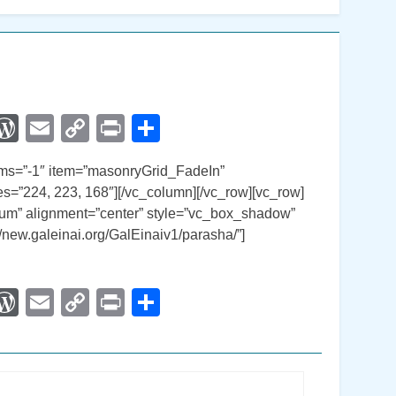
App
egram
interest
WordPress
Email
Copy
Print
Compartir
Link
ems=”-1″ item=”masonryGrid_FadeIn”
=”224, 223, 168″][/vc_column][/vc_row][vc_row]
um” alignment=”center” style=”vc_box_shadow”
/new.galeinai.org/GalEinaiv1/parasha/”]
App
egram
interest
WordPress
Email
Copy
Print
Compartir
Link