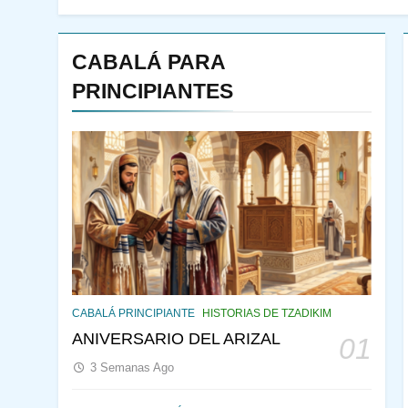
CABALÁ PARA
PRINCIPIANTES
144
¿QUIÉN ES SABIO? EL
QUE VE LO QUE VA A
CABALÁ PRINCIPIANTE
HISTORIAS DE TZADIKIM
NACER
PENSAMIENTO JUDÍO
ANIVERSARIO DEL ARIZAL
01
PIRKEI AVOT
3 Semanas Ago
145
CABALÁ Y JASIDUT: EL