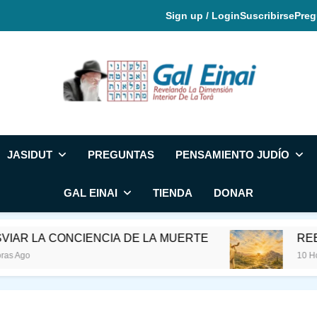
Sign up / Login
Suscribirse
Preg
Gal Einai En Espa
JASIDUT
PREGUNTAS
PENSAMIENTO JUDÍO
GAL EINAI
TIENDA
DONAR
 LA CONCIENCIA DE LA MUERTE
REE Y E
10 Horas Ag