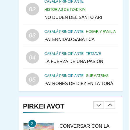
CONSEJO DE LOS
CABALÁ PRINCIPIANTE
PADRES
02
PENSAMIENTO JUDÍO
HISTORIAS DE TZADIKIM
PIRKEI AVOT
NO DUDEN DEL SANTO ARI
146
LA RECONSTRUCCIÓN
CABALÁ PRINCIPIANTE
HOGAR Y FAMILIA
DEL TEMPLO Y LA
03
PATERNIDAD SABÁTICA
ALEGRÍA EN MEDIO DE
MES DE MENAJEM AV
LA TRISTEZA
PENSAMIENTO JUDÍO
CABALÁ PRINCIPIANTE
TETZAVÉ
04
147
VEAMOS ¿POR QUÉ
LA FUERZA DE UNA PASIÓN
IEHOSHÚA? Y LA QUEJA
DE LAS MUJERES
PENSAMIENTO JUDÍO
CABALÁ PRINCIPIANTE
GUEMATRIAS
05
PIRKEI AVOT
PATRONES DE DIEZ EN LA TORÁ
1
RAZI ¿QUIÉN ES SABIO?
PIRKEI AVOT
JASIDUT
NIÑOS
2
CONVERSAR CON LA