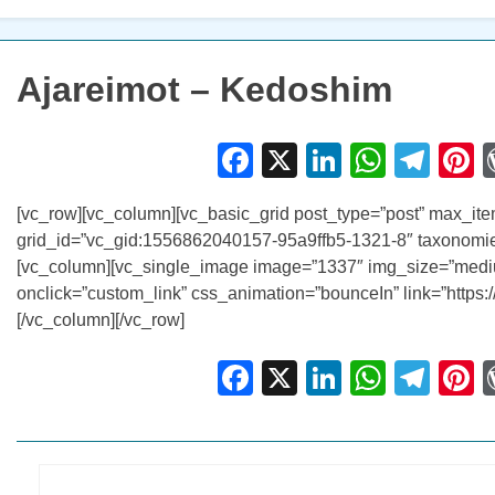
Ajareimot – Kedoshim
Facebook
X
LinkedIn
Whats
Tel
P
[vc_row][vc_column][vc_basic_grid post_type=”post” max_it
grid_id=”vc_gid:1556862040157-95a9ffb5-1321-8″ taxonomies
[vc_column][vc_single_image image=”1337″ img_size=”medi
onclick=”custom_link” css_animation=”bounceIn” link=”https:/
[/vc_column][/vc_row]
Facebook
X
LinkedIn
Whats
Tel
P