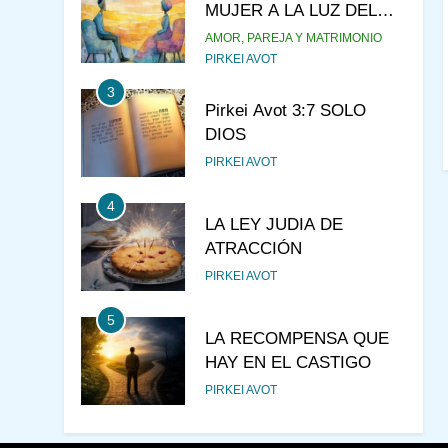
MUJER A LA LUZ DEL
JUDAÍSMO
AMOR, PAREJA Y MATRIMONIO
PIRKEI AVOT
3
Pirkei Avot 3:7 SOLO
DIOS
PIRKEI AVOT
4
LA LEY JUDIA DE
ATRACCIÓN
PIRKEI AVOT
5
LA RECOMPENSA QUE
HAY EN EL CASTIGO
PIRKEI AVOT
6