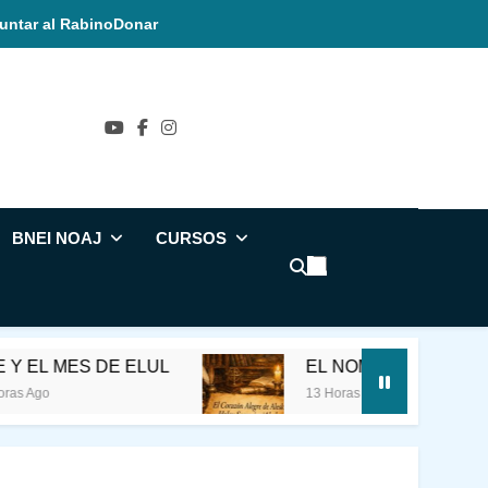
untar al Rabino
Donar
ñol
BNEI NOAJ
CURSOS
L MES DE ELUL
EL NOMBRE SAGRADO
o
13 Horas Ago