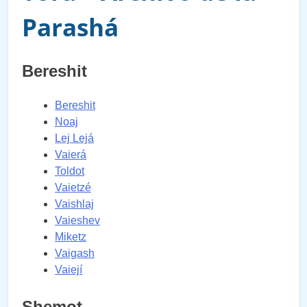
Parashá
Bereshit
Bereshit
Noaj
Lej Lejá
Vaierá
Toldot
Vaietzé
Vaishlaj
Vaieshev
Miketz
Vaigash
Vaiejí
Shemot