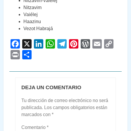
Nitzavím-Vaiélej
Nitzavim
Vaiélej
Haazinu
Vezot Habrajá
Facebook
X
LinkedIn
WhatsApp
Telegram
Pinterest
WordPre
Email
Cop
Link
Print
Compartir
DEJA UN COMENTARIO
Tu dirección de correo electrónico no será
publicada.
Los campos obligatorios están
marcados con
*
Comentario
*