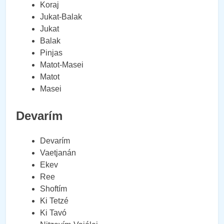
Koraj
Jukat-Balak
Jukat
Balak
Pinjas
Matot-Masei
Matot
Masei
Devarím
Devarím
Vaetjanán
Ekev
Ree
Shoftím
Ki Tetzé
Ki Tavó