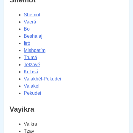
Shemot
Vaerá
Bo
Beshalaj
Itró
Mishpatím
Trumá
Tetzavé
Ki Tisá
Vaiakhél-Pekudei
Vaiakel
Pekudei
Vayikra
Vaikra
Tzav