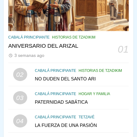
VE LO QUE VA A NACER
PENSAMIENTO JUDÍO
PIRKEI AVOT
145
CABALÁ Y JASIDUT: EL
CABALÁ PRINCIPIANTE
HISTORIAS DE TZADIKIM
CONSEJO DE LOS PADRES
ANIVERSARIO DEL ARIZAL
01
PENSAMIENTO JUDÍO
PIRKEI AVOT
3 semanas ago
146
CABALÁ PRINCIPIANTE
HISTORIAS DE TZADIKIM
02
LA RECONSTRUCCIÓN DEL
NO DUDEN DEL SANTO ARI
TEMPLO Y LA ALEGRÍA EN
MEDIO DE LA TRISTEZA
MES DE MENAJEM AV
CABALÁ PRINCIPIANTE
HOGAR Y FAMILIA
03
PENSAMIENTO JUDÍO
PATERNIDAD SABÁTICA
147
CABALÁ PRINCIPIANTE
TETZAVÉ
VEAMOS ¿POR QUÉ
04
LA FUERZA DE UNA PASIÓN
IEHOSHÚA? Y LA QUEJA DE
LAS MUJERES
PENSAMIENTO JUDÍO
PIRKEI AVOT