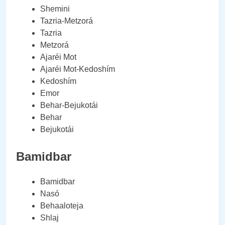
Shemini
Tazria-Metzorá
Tazria
Metzorá
Ajaréi Mot
Ajaréi Mot-Kedoshím
Kedoshím
Emor
Behar-Bejukotái
Behar
Bejukotái
Bamidbar
Bamidbar
Nasó
Behaaloteja
Shlaj