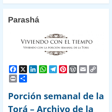
Parashá
Facebook
X
LinkedIn
WhatsApp
Telegram
Pinterest
WordPre
Email
Cop
Link
Print
Compartir
Porción semanal de la
Torá – Archivo de la