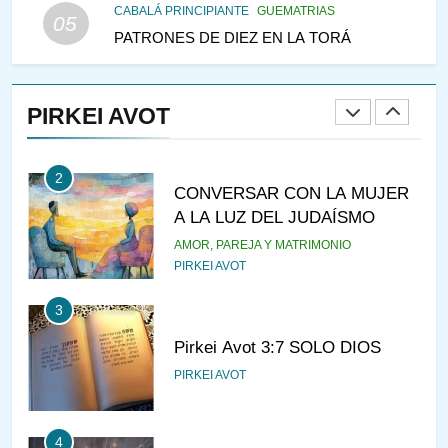
CABALÁ PRINCIPIANTE
GUEMATRIAS
05
PATRONES DE DIEZ EN LA TORÁ
1
ESTUDIO DE JUDAÍSMO
PIRKEI AVOT
CURSOS
JASIDUT
2
CONVERSAR CON LA MUJER
A LA LUZ DEL JUDAÍSMO
AMOR, PAREJA Y MATRIMONIO
PIRKEI AVOT
3
Pirkei Avot 3:7 SOLO DIOS
PIRKEI AVOT
4