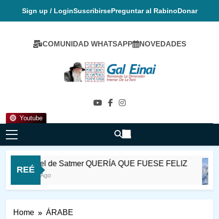
Skip
Sign up / Login
Suscribirse
Preguntar al Rabino
Donar
to
content
COMUNIDAD WHATSAPP
NOVEDADES
Gal Einai En
Español
Youtube
Rabi Ioel de Satmer QUERÍA QUE FUESE FELIZ
REÉ
14 Horas Ago
Home
ÁRABE