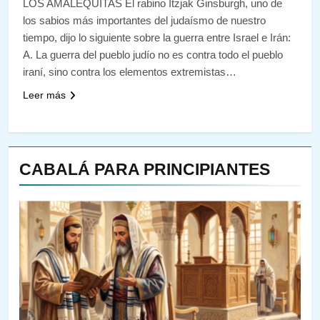
LOS AMALEQUITAS El rabino Itzjak Ginsburgh, uno de
los sabios más importantes del judaísmo de nuestro
tiempo, dijo lo siguiente sobre la guerra entre Israel e Irán:
A. La guerra del pueblo judío no es contra todo el pueblo
iraní, sino contra los elementos extremistas…
Leer más
CABALÁ PARA PRINCIPIANTES
144
¿QUIÉN ES SABIO? EL QUE
VE LO QUE VA A NACER
PENSAMIENTO JUDÍO
PIRKEI AVOT