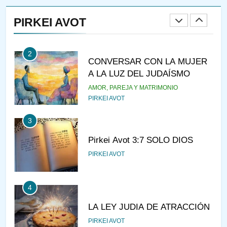
RAZI ¿QUIÉN ES SABIO?
PIRKEI AVOT
JASIDUT
NIÑOS
2
CONVERSAR CON LA MUJER
A LA LUZ DEL JUDAÍSMO
AMOR, PAREJA Y MATRIMONIO
PIRKEI AVOT
3
Pirkei Avot 3:7 SOLO DIOS
PIRKEI AVOT
4
LA LEY JUDIA DE ATRACCIÓN
PIRKEI AVOT