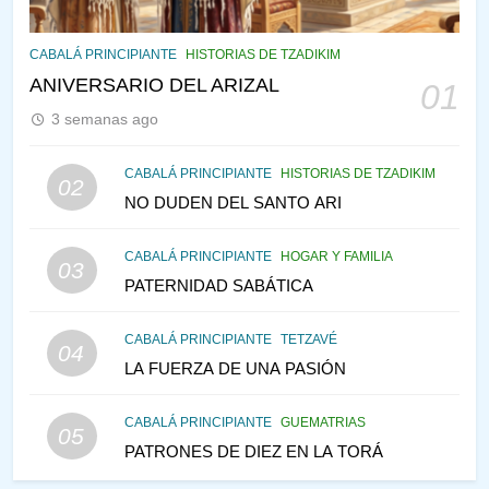
145
CABALÁ Y JASIDUT: EL
CABALÁ PRINCIPIANTE
HISTORIAS DE TZADIKIM
CONSEJO DE LOS PADRES
ANIVERSARIO DEL ARIZAL
01
PENSAMIENTO JUDÍO
PIRKEI AVOT
3 semanas ago
146
CABALÁ PRINCIPIANTE
HISTORIAS DE TZADIKIM
02
LA RECONSTRUCCIÓN DEL
NO DUDEN DEL SANTO ARI
TEMPLO Y LA ALEGRÍA EN
MEDIO DE LA TRISTEZA
MES DE MENAJEM AV
CABALÁ PRINCIPIANTE
HOGAR Y FAMILIA
03
PENSAMIENTO JUDÍO
PATERNIDAD SABÁTICA
147
CABALÁ PRINCIPIANTE
TETZAVÉ
VEAMOS ¿POR QUÉ
04
LA FUERZA DE UNA PASIÓN
IEHOSHÚA? Y LA QUEJA DE
LAS MUJERES
PENSAMIENTO JUDÍO
PIRKEI AVOT
CABALÁ PRINCIPIANTE
GUEMATRIAS
05
PATRONES DE DIEZ EN LA TORÁ
1