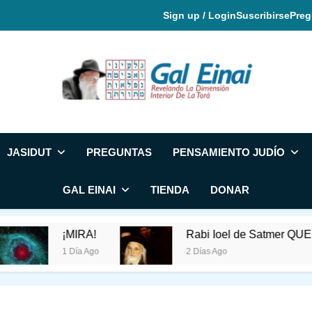
Sign up / Login
Suscribirse
Preg
Gal Einai En Espa
JASIDUT
PREGUNTAS
PENSAMIENTO JUDÍO
GAL EINAI
TIENDA
DONAR
¡MIRA!
Rabi Ioel de Satmer QUERÍA 
1 Día Ago
2 Días Ago