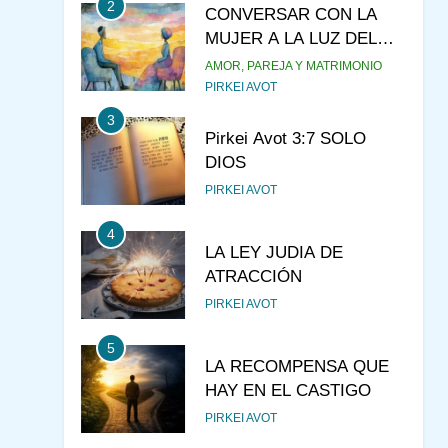
2
CONVERSAR CON LA
MUJER A LA LUZ DEL
JUDAÍSMO
AMOR, PAREJA Y MATRIMONIO
PIRKEI AVOT
3
Pirkei Avot 3:7 SOLO
DIOS
PIRKEI AVOT
4
LA LEY JUDIA DE
ATRACCIÓN
PIRKEI AVOT
5
LA RECOMPENSA QUE
HAY EN EL CASTIGO
PIRKEI AVOT