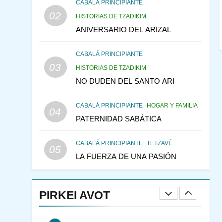
CABALÁ Y JASIDUT: EL
CABALÁ PRINCIPIANTE
02
CONSEJO DE LOS
HISTORIAS DE TZADIKIM
PADRES
ANIVERSARIO DEL ARIZAL
PENSAMIENTO JUDÍO
PIRKEI AVOT
CABALÁ PRINCIPIANTE
146
LA RECONSTRUCCIÓN
03
HISTORIAS DE TZADIKIM
DEL TEMPLO Y LA
NO DUDEN DEL SANTO ARI
ALEGRÍA EN MEDIO DE
MES DE MENAJEM AV
LA TRISTEZA
PENSAMIENTO JUDÍO
CABALÁ PRINCIPIANTE
HOGAR Y FAMILIA
04
147
VEAMOS ¿POR QUÉ
PATERNIDAD SABÁTICA
IEHOSHÚA? Y LA QUEJA
DE LAS MUJERES
PENSAMIENTO JUDÍO
CABALÁ PRINCIPIANTE
TETZAVÉ
05
PIRKEI AVOT
LA FUERZA DE UNA PASIÓN
1
RAZI ¿QUIÉN ES SABIO?
PIRKEI AVOT
JASIDUT
NIÑOS