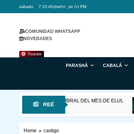
Skip
sábado, כה אב, התשפו
7:10:46 PM
to
content
COMUNIDAD WHATSAPP
NOVEDADES
Youtube
PARASHÁ
CABALÁ
SHÁT REÉ – EN EL UMBRAL DEL MES DE ELUL
REÉ
Home
castigo