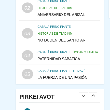
CABALÁ Y JASIDUT: EL
CABALÁ PRINCIPIANTE
02
CONSEJO DE LOS
HISTORIAS DE TZADIKIM
PADRES
ANIVERSARIO DEL ARIZAL
PENSAMIENTO JUDÍO
PIRKEI AVOT
CABALÁ PRINCIPIANTE
146
LA RECONSTRUCCIÓN
03
HISTORIAS DE TZADIKIM
DEL TEMPLO Y LA
NO DUDEN DEL SANTO ARI
ALEGRÍA EN MEDIO DE
MES DE MENAJEM AV
LA TRISTEZA
PENSAMIENTO JUDÍO
CABALÁ PRINCIPIANTE
HOGAR Y FAMILIA
04
147
VEAMOS ¿POR QUÉ
PATERNIDAD SABÁTICA
IEHOSHÚA? Y LA QUEJA
DE LAS MUJERES
PENSAMIENTO JUDÍO
CABALÁ PRINCIPIANTE
TETZAVÉ
05
PIRKEI AVOT
LA FUERZA DE UNA PASIÓN
1
RAZI ¿QUIÉN ES SABIO?
PIRKEI AVOT
JASIDUT
NIÑOS