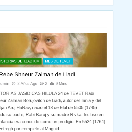
ISTORIAS DE TZADIKIM
MES DE TEVET
 Rebe Shneur Zalman de Liadi
Admin
2 Años Ago
2
9 Mins
TORIAS JASIDICAS HILULA 24 de TEVET Rabí
eur Zalman Borujovitch de Liadi, autor del Tania y del
lján Aruj HaRav, nació el 18 de Elul de 5505 (1745)
ndo su padre, Rabí Baruj y su madre Rivka. Incluso en
infancia era conocido como un prodigio. En 5524 (1764)
entregó por completo al Maguid…