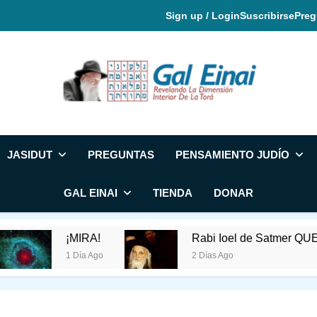
Sign up / Login
Suscribirse
Preg
Gal Einai En Espa
JASIDUT
PREGUNTAS
PENSAMIENTO JUDÍO
GAL EINAI
TIENDA
DONAR
¡MIRA!
Rabi Ioel de Satmer QUERÍA
1 Día Ago
2 Días Ago