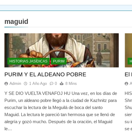
maguid
HISTORIAS JASÍDICAS
PURIM
H
PURIM Y EL ALDEANO POBRE
El
Admin
1 Año Ago
0
8 Mins
Y SE DIO VUELTA VENAFOJ HU Una vez, en los días de
HIS
Purim, un aldeano pobre llegó a la ciudad de Kazhnitz para
Shn
escuchar la lectura de la Meguilá de boca del santo
Shu
Maguid. La lectura le pareció tan hermosa que se llenó de
sie
alegría y gozó mucho. Después de la oración, el Maguid
su 
le…
se 