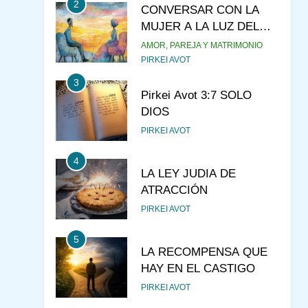
2
CONVERSAR CON LA
MUJER A LA LUZ DEL
JUDAÍSMO
AMOR, PAREJA Y MATRIMONIO
PIRKEI AVOT
3
Pirkei Avot 3:7 SOLO
DIOS
PIRKEI AVOT
4
LA LEY JUDIA DE
ATRACCIÓN
PIRKEI AVOT
5
LA RECOMPENSA QUE
HAY EN EL CASTIGO
PIRKEI AVOT