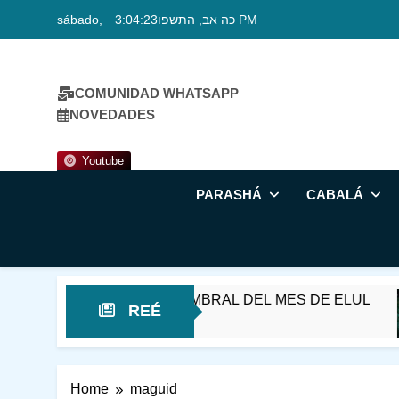
Skip
sábado, כה אב, התשפו
3:04:24 PM
to
content
COMUNIDAD WHATSAPP
NOVEDADES
Youtube
PARASHÁ
CABALÁ
SHÁT REÉ – EN EL UMBRAL DEL MES DE ELUL
REÉ
Home
maguid