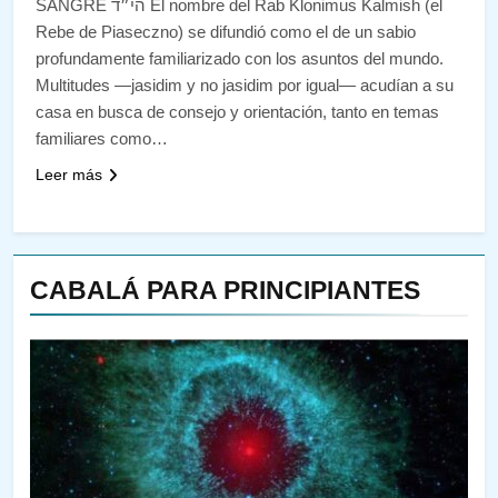
SANGRE הי״ד El nombre del Rab Klonimus Kalmish (el
Rebe de Piaseczno) se difundió como el de un sabio
profundamente familiarizado con los asuntos del mundo.
Multitudes —jasidim y no jasidim por igual— acudían a su
casa en busca de consejo y orientación, tanto en temas
familiares como…
Leer más
CABALÁ PARA PRINCIPIANTES
144
¿QUIÉN ES SABIO? EL QUE
VE LO QUE VA A NACER
PENSAMIENTO JUDÍO
PIRKEI AVOT