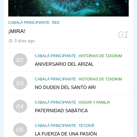
145
CABALÁ Y JASIDUT: EL
CABALÁ PRINCIPIANTE
REE
CONSEJO DE LOS PADRES
¡MIRA!
01
PENSAMIENTO JUDÍO
PIRKEI AVOT
3 días ago
146
CABALÁ PRINCIPIANTE
HISTORIAS DE TZADIKIM
02
LA RECONSTRUCCIÓN DEL
ANIVERSARIO DEL ARIZAL
TEMPLO Y LA ALEGRÍA EN
MEDIO DE LA TRISTEZA
MES DE MENAJEM AV
CABALÁ PRINCIPIANTE
HISTORIAS DE TZADIKIM
03
PENSAMIENTO JUDÍO
NO DUDEN DEL SANTO ARI
147
CABALÁ PRINCIPIANTE
HOGAR Y FAMILIA
VEAMOS ¿POR QUÉ
04
PATERNIDAD SABÁTICA
IEHOSHÚA? Y LA QUEJA DE
LAS MUJERES
PENSAMIENTO JUDÍO
PIRKEI AVOT
CABALÁ PRINCIPIANTE
TETZAVÉ
05
LA FUERZA DE UNA PASIÓN
1