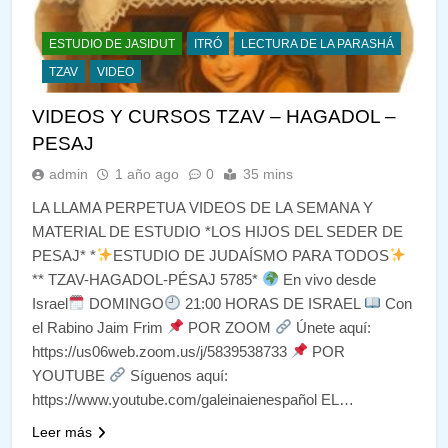
ESTUDIO DE JASIDUT
ITRÓ
LECTURA DE LA PARASHÁ
TZAV
VIDEO
VIDEOS Y CURSOS TZAV – HAGADOL –
PESAJ
admin
1 año ago
0
35 mins
LA LLAMA PERPETUA VIDEOS DE LA SEMANA Y
MATERIAL DE ESTUDIO *LOS HIJOS DEL SEDER DE
PESAJ* *
ESTUDIO DE JUDAÍSMO PARA TODOS
** TZAV-HAGADOL-PÉSAJ 5785*
En vivo desde
Israel
DOMINGO
21:00 HORAS DE ISRAEL
Con
el Rabino Jaim Frim
POR ZOOM
Únete aquí:
https://us06web.zoom.us/j/5839538733
POR
YOUTUBE
Síguenos aquí:
https://www.youtube.com/galeinaienespañol EL…
Leer más