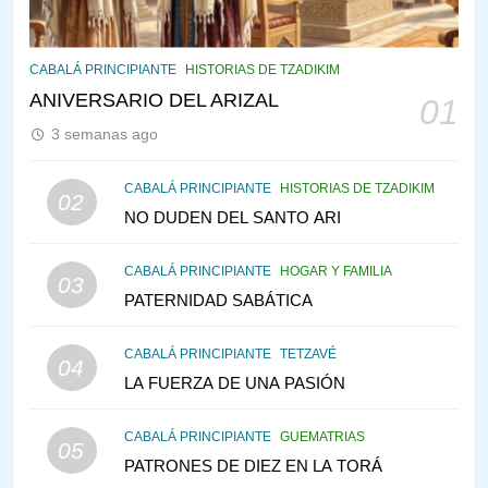
145
CABALÁ Y JASIDUT: EL
CABALÁ PRINCIPIANTE
HISTORIAS DE TZADIKIM
CONSEJO DE LOS PADRES
ANIVERSARIO DEL ARIZAL
01
PENSAMIENTO JUDÍO
PIRKEI AVOT
3 semanas ago
146
CABALÁ PRINCIPIANTE
HISTORIAS DE TZADIKIM
02
LA RECONSTRUCCIÓN DEL
NO DUDEN DEL SANTO ARI
TEMPLO Y LA ALEGRÍA EN
MEDIO DE LA TRISTEZA
MES DE MENAJEM AV
CABALÁ PRINCIPIANTE
HOGAR Y FAMILIA
03
PENSAMIENTO JUDÍO
PATERNIDAD SABÁTICA
147
CABALÁ PRINCIPIANTE
TETZAVÉ
VEAMOS ¿POR QUÉ
04
LA FUERZA DE UNA PASIÓN
IEHOSHÚA? Y LA QUEJA DE
LAS MUJERES
PENSAMIENTO JUDÍO
PIRKEI AVOT
CABALÁ PRINCIPIANTE
GUEMATRIAS
05
PATRONES DE DIEZ EN LA TORÁ
1