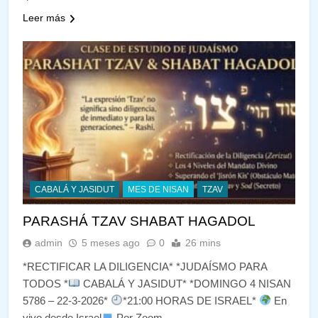
Leer más
CABALÁ Y JASIDUT
MES DE NISAN
TZAV
PARASHÁ TZAV SHABAT HAGADOL
admin
5 meses ago
0
26 mins
*RECTIFICAR LA DILIGENCIA* *JUDAÍSMO PARA
TODOS *
CABALÁ Y JASIDUT* *DOMINGO 4 NISAN
5786 – 22-3-2026*
*21:00 HORAS DE ISRAEL*
En
vivo desde Israel
Por Zoom