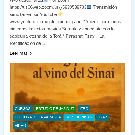
https://us06web.zoom.us/j/5839538733
Transmisión
simultánea por YouTube
www.youtube.com/galeinaienespañol *Abierto para todos,
sin conocimientos previos.Sumate y conectate con la
sabiduría eterna de la Torá.* Parashat Tzav – La
Rectificación de…
Leer más
CURSOS
ESTUDIO DE JASIDUT
ITRÓ
LECTURA DE LA PARASHÁ
MES DE NISAN
TZAV
VIDEO