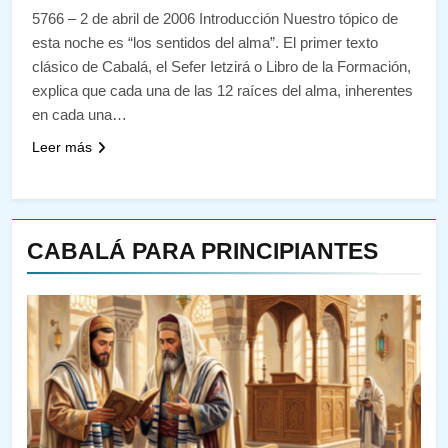
5766 – 2 de abril de 2006 Introducción Nuestro tópico de
esta noche es “los sentidos del alma”. El primer texto
clásico de Cabalá, el Sefer Ietzirá o Libro de la Formación,
explica que cada una de las 12 raíces del alma, inherentes
en cada una…
Leer más
CABALÁ PARA PRINCIPIANTES
144
¿QUIÉN ES SABIO? EL QUE
VE LO QUE VA A NACER
PENSAMIENTO JUDÍO
PIRKEI AVOT