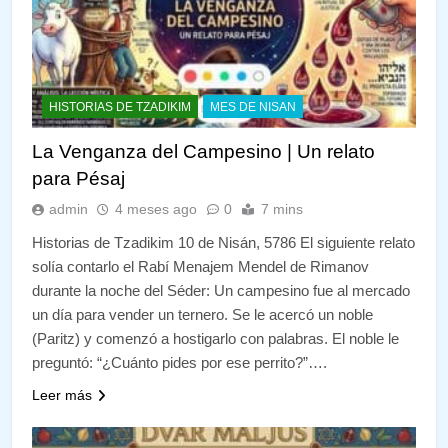
HISTORIAS DE TZADIKIM
MES DE NISAN
La Venganza del Campesino | Un relato
para Pésaj
admin
4 meses ago
0
7 mins
Historias de Tzadikim 10 de Nisán, 5786 El siguiente relato
solía contarlo el Rabí Menajem Mendel de Rimanov
durante la noche del Séder: Un campesino fue al mercado
un día para vender un ternero. Se le acercó un noble
(Paritz) y comenzó a hostigarlo con palabras. El noble le
preguntó: “¿Cuánto pides por ese perrito?”….
Leer más