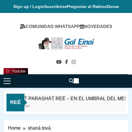
Skip
Sign up / Login
Suscribirse
Preguntar al Rabino
Donar
to
content
COMUNIDAD WHATSAPP
NOVEDADES
Gal Einai En
Español
Youtube
SHABAT PARASHÁT REÉ – EN EL UMBRAL DEL MES DE
REÉ
16 Horas Ago
Home
shaná tová