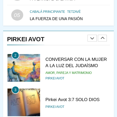
LAS MUJERES
PENSAMIENTO JUDÍO
PIRKEI AVOT
CABALÁ PRINCIPIANTE
TETZAVÉ
05
LA FUERZA DE UNA PASIÓN
1
RAZI ¿QUIÉN ES SABIO?
PIRKEI AVOT
JASIDUT
NIÑOS
2
CONVERSAR CON LA MUJER
A LA LUZ DEL JUDAÍSMO
AMOR, PAREJA Y MATRIMONIO
PIRKEI AVOT
3
Pirkei Avot 3:7 SOLO DIOS
PIRKEI AVOT