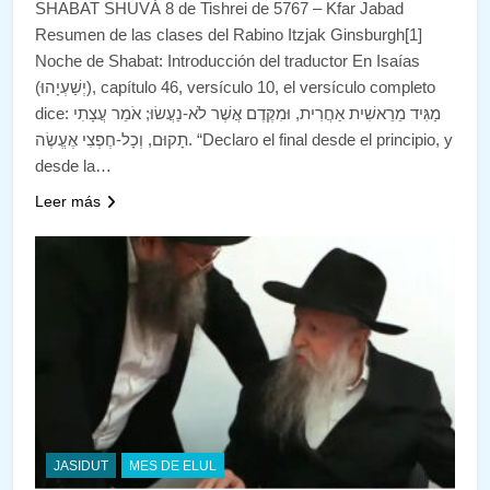
SHABAT SHUVÁ 8 de Tishrei de 5767 – Kfar Jabad
Resumen de las clases del Rabino Itzjak Ginsburgh[1]
Noche de Shabat: Introducción del traductor En Isaías
(יְשַׁעְיָהוּ), capítulo 46, versículo 10, el versículo completo
dice: מַגִּיד מֵרֵאשִׁית אַחֲרִית, וּמִקֶּדֶם אֲשֶׁר לֹא-נַעֲשׂוּ; אֹמֵר עֲצָתִי
תָקוּם, וְכָל-חֶפְצִי אֶעֱשֶׂה. “Declaro el final desde el principio, y
desde la…
Leer más
JASIDUT
MES DE ELUL