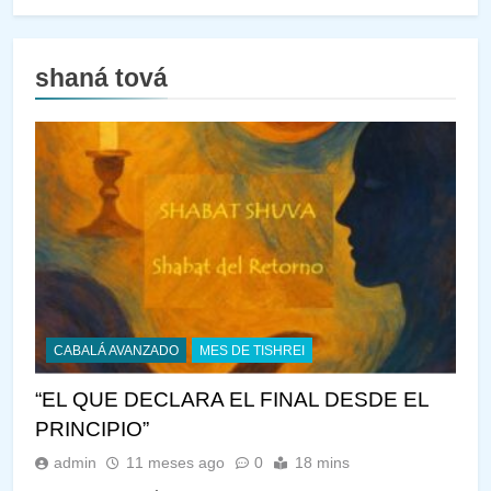
shaná tová
CABALÁ AVANZADO
MES DE TISHREI
“EL QUE DECLARA EL FINAL DESDE EL
PRINCIPIO”
admin
11 meses ago
0
18 mins