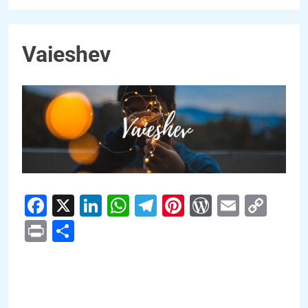
Vaieshev
Facebook
X
LinkedIn
WhatsApp
Telegram
Pinterest
WordPres
Email
Cop
Link
Print
Compartir