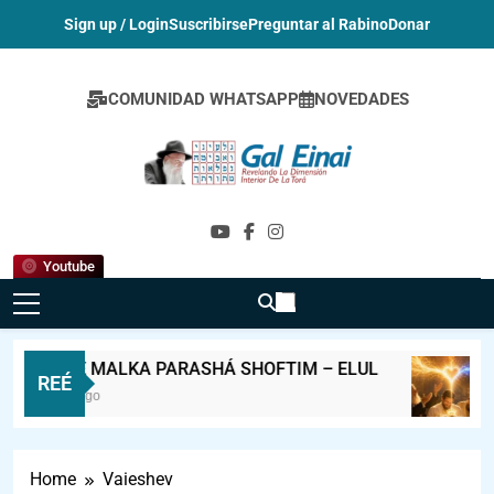
Sign up / Login
Suscribirse
Preguntar al Rabino
Donar
COMUNIDAD WHATSAPP
NOVEDADES
Gal Einai En
Español
Youtube
MELAVE MALKA PARASHÁ SHOFTIM – ELUL
REÉ
10 Horas Ago
Home
Vaieshev