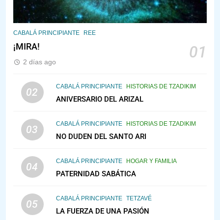
145
CABALÁ Y JASIDUT: EL
CABALÁ PRINCIPIANTE
REE
CONSEJO DE LOS PADRES
¡MIRA!
01
PENSAMIENTO JUDÍO
PIRKEI AVOT
2 días ago
146
CABALÁ PRINCIPIANTE
HISTORIAS DE TZADIKIM
02
LA RECONSTRUCCIÓN DEL
ANIVERSARIO DEL ARIZAL
TEMPLO Y LA ALEGRÍA EN
MEDIO DE LA TRISTEZA
MES DE MENAJEM AV
CABALÁ PRINCIPIANTE
HISTORIAS DE TZADIKIM
03
PENSAMIENTO JUDÍO
NO DUDEN DEL SANTO ARI
147
CABALÁ PRINCIPIANTE
HOGAR Y FAMILIA
VEAMOS ¿POR QUÉ
04
PATERNIDAD SABÁTICA
IEHOSHÚA? Y LA QUEJA DE LAS
MUJERES
PENSAMIENTO JUDÍO
PIRKEI AVOT
CABALÁ PRINCIPIANTE
TETZAVÉ
05
LA FUERZA DE UNA PASIÓN
1