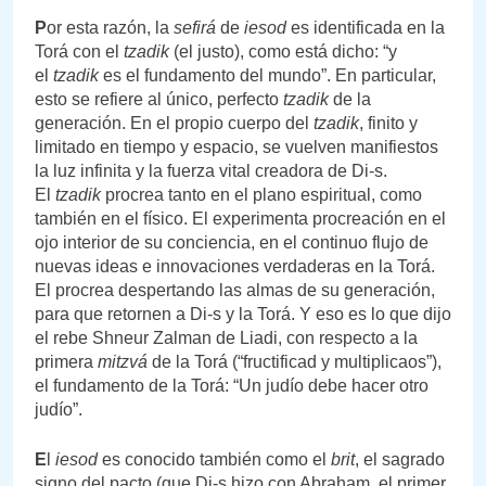
P
or esta razón, la
sefirá
de
iesod
es identificada en la
Torá con el
tzadik
(el justo), como está dicho: “y
el
tzadik
es el fundamento del mundo”. En particular,
esto se refiere al único, perfecto
tzadik
de la
generación. En el propio cuerpo del
tzadik
, finito y
limitado en tiempo y espacio, se vuelven manifiestos
la luz infinita y la fuerza vital creadora de Di-s.
El
tzadik
procrea tanto en el plano espiritual, como
también en el físico. El experimenta procreación en el
ojo interior de su conciencia, en el continuo flujo de
nuevas ideas e innovaciones verdaderas en la Torá.
El procrea despertando las almas de su generación,
para que retornen a Di-s y la Torá. Y eso es lo que dijo
el rebe Shneur Zalman de Liadi, con respecto a la
primera
mitzvá
de la Torá (“fructificad y multiplicaos”),
el fundamento de la Torá: “Un judío debe hacer otro
judío”.
E
l
iesod
es conocido también como el
brit
, el sagrado
signo del pacto (que Di-s hizo con Abraham, el primer