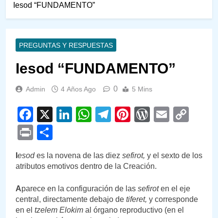
Iesod “FUNDAMENTO”
PREGUNTAS Y RESPUESTAS
Iesod “FUNDAMENTO”
0
Admin
4 Años Ago
5 Mins
Facebook
X
LinkedIn
WhatsApp
Telegram
Pinterest
WordPre
Email
Cop
Link
Print
Compartir
I
esod
es la novena de las diez
sefirot,
y el sexto de los
atributos emotivos dentro de la Creación.
A
parece en la configuración de las
sefirot
en el eje
central, directamente debajo de
tiferet,
y corresponde
en el
tzelem Elokim
al órgano reproductivo (en el