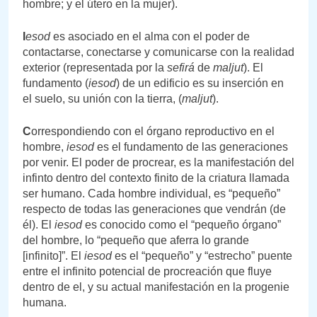
hombre; y el útero en la mujer).
I
esod
es asociado en el alma con el poder de
contactarse, conectarse y comunicarse con la realidad
exterior (representada por la
sefirá
de
maljut
). El
fundamento (
iesod
) de un edificio es su inserción en
el suelo, su unión con la tierra, (
maljut
).
C
orrespondiendo con el órgano reproductivo en el
hombre,
iesod
es el fundamento de las generaciones
por venir. El poder de procrear, es la manifestación del
infinto dentro del contexto finito de la criatura llamada
ser humano. Cada hombre individual, es “pequeño”
respecto de todas las generaciones que vendrán (de
él). El
iesod
es conocido como el “pequeño órgano”
del hombre, lo “pequeño que aferra lo grande
[infinito]”. El
iesod
es el “pequeño” y “estrecho” puente
entre el infinito potencial de procreación que fluye
dentro de el, y su actual manifestación en la progenie
humana.