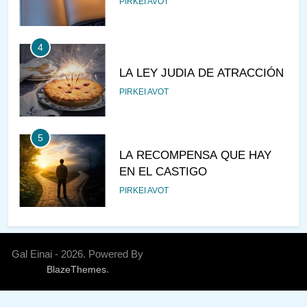
PIRKEI AVOT
4
LA LEY JUDIA DE ATRACCIÓN
PIRKEI AVOT
5
LA RECOMPENSA QUE HAY
EN EL CASTIGO
PIRKEI AVOT
6
¿DE DÓNDE VIENES?
Gal Einai - 2026. Powered By
.
BlazeThemes
PIRKEI AVOT