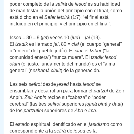
poder completo de la
sefirá
de
iesod
es su habilidad
de manifestar la unión del principio con el final, como
está dicho en el
Sefer Ietzirá
(1:7): “el final está
incluido en el principio, y el principio en el final”.
I
esod
= 80 = 8 (
jet
) veces 10 (
iud
) –
jai
(18).
El
tzadik
es llamado
jai
, 80 =
clal
(el cuerpo “general”
o “entero” del pueblo judío). El
clal
, el
tzibur
(“la
comunidad entera”) “nunca muere”. El
tzadik iesod
olam
(el justo, fundamento del mundo) es el “alma
general” (
neshamá clalit
) de la generación.
L
as seis
sefirot
desde
jesed
hasta
iesod
se
ensamblan y desarrollan para formar el
partzuf
de Zeir
Anpín.
Zeir Anpín
recibe su “cabeza” o “poder
cerebral” (las tres
sefirot
superiores
jojmá biná y daat
)
de los
partzufim
superiores de
Aba
e
Ima
.
E
l estado espiritual identificado en el
jasidismo
como
correspondiente a la
sefirá
de
iesod
es la