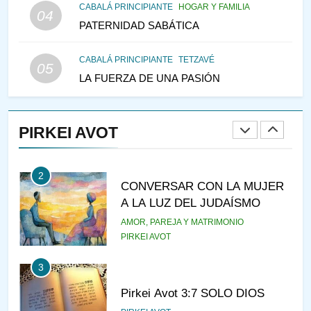
CABALÁ PRINCIPIANTE
HOGAR Y FAMILIA
VEAMOS ¿POR QUÉ
04
PATERNIDAD SABÁTICA
IEHOSHÚA? Y LA QUEJA DE
LAS MUJERES
PENSAMIENTO JUDÍO
PIRKEI AVOT
CABALÁ PRINCIPIANTE
TETZAVÉ
05
LA FUERZA DE UNA PASIÓN
1
RAZI ¿QUIÉN ES SABIO?
PIRKEI AVOT
JASIDUT
NIÑOS
2
CONVERSAR CON LA MUJER
A LA LUZ DEL JUDAÍSMO
AMOR, PAREJA Y MATRIMONIO
PIRKEI AVOT
3
Pirkei Avot 3:7 SOLO DIOS