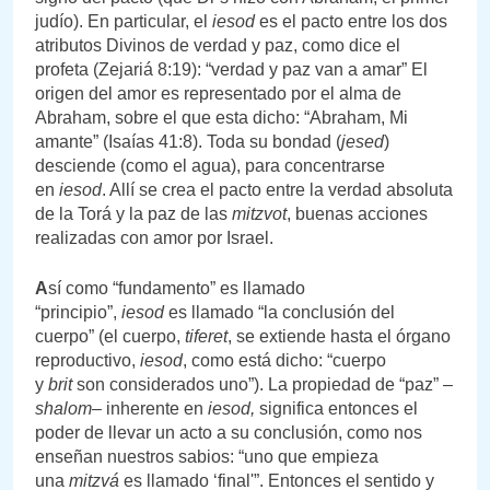
judío). En particular, el
iesod
es el pacto entre los dos
atributos Divinos de verdad y paz, como dice el
profeta (Zejariá 8:19): “verdad y paz van a amar” El
origen del amor es representado por el alma de
Abraham, sobre el que esta dicho: “Abraham, Mi
amante” (Isaías 41:8). Toda su bondad (
jesed
)
desciende (como el agua), para concentrarse
en
iesod
. Allí se crea el pacto entre la verdad absoluta
de la Torá y la paz de las
mitzvot
, buenas acciones
realizadas con amor por Israel.
A
sí como “fundamento” es llamado
“principio”,
iesod
es llamado “la conclusión del
cuerpo” (el cuerpo,
tiferet
, se extiende hasta el órgano
reproductivo,
iesod
, como está dicho: “cuerpo
y
brit
son considerados uno”). La propiedad de “paz” –
shalom
– inherente en
iesod,
significa entonces el
poder de llevar un acto a su conclusión, como nos
enseñan nuestros sabios: “uno que empieza
una
mitzvá
es llamado ‘final'”. Entonces el sentido y