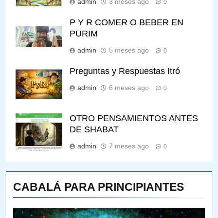
admin
3 meses ago
0
P Y R COMER O BEBER EN
PURIM
admin
5 meses ago
0
Preguntas y Respuestas Itró
admin
6 meses ago
0
OTRO PENSAMIENTOS ANTES
DE SHABAT
admin
7 meses ago
0
CABALÁ PARA PRINCIPIANTES