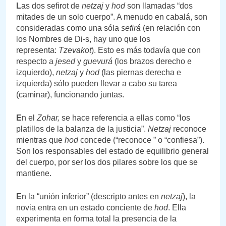
L
as dos sefirot de
netzaj
y
hod
son llamadas “dos
mitades de un solo cuerpo”. A menudo en cabalá, son
consideradas como una sóla
sefirá
(en relación con
los Nombres de Di-s, hay uno que los
representa:
Tzevakot
). Esto es más todavía que con
respecto a
jesed
y
guevurá
(los brazos derecho e
izquierdo),
netzaj
y
hod
(las piernas derecha e
izquierda) sólo pueden llevar a cabo su tarea
(caminar), funcionando juntas.
E
n el
Zohar,
se hace referencia a ellas
como “los
platillos de la balanza de la justicia”.
Netzaj
reconoce
mientras que
hod
concede (“reconoce ” o “confiesa”).
Son los responsables del estado de equilibrio general
del cuerpo, por ser los dos pilares sobre los que se
mantiene.
E
n la “unión inferior” (descripto antes en
netzaj
), la
novia entra en un estado conciente de
hod
. Ella
experimenta en forma total la presencia de la