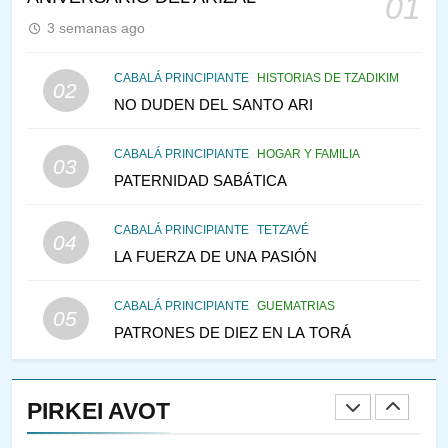
01
PENSAMIENTO JUDÍO
PIRKEI AVOT
3 semanas ago
146
CABALÁ PRINCIPIANTE
HISTORIAS DE TZADIKIM
02
LA RECONSTRUCCIÓN DEL
NO DUDEN DEL SANTO ARI
TEMPLO Y LA ALEGRÍA EN
MEDIO DE LA TRISTEZA
MES DE MENAJEM AV
CABALÁ PRINCIPIANTE
HOGAR Y FAMILIA
03
PENSAMIENTO JUDÍO
PATERNIDAD SABÁTICA
147
CABALÁ PRINCIPIANTE
TETZAVÉ
VEAMOS ¿POR QUÉ
04
LA FUERZA DE UNA PASIÓN
IEHOSHÚA? Y LA QUEJA DE
LAS MUJERES
PENSAMIENTO JUDÍO
PIRKEI AVOT
CABALÁ PRINCIPIANTE
GUEMATRIAS
05
PATRONES DE DIEZ EN LA TORÁ
1
RAZI ¿QUIÉN ES SABIO?
PIRKEI AVOT
JASIDUT
NIÑOS