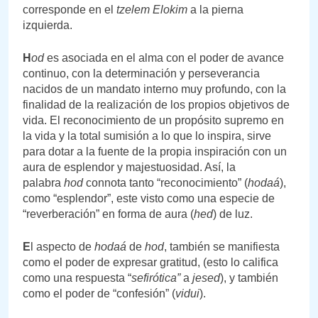
corresponde en el
tzelem Elokim
a la pierna
izquierda.
H
od
es asociada en el alma con el poder de avance
continuo, con la determinación y perseverancia
nacidos de un mandato interno muy profundo, con la
finalidad de la realización de los propios objetivos de
vida. El reconocimiento de un propósito supremo en
la vida y la total sumisión a lo que lo inspira, sirve
para dotar a la fuente de la propia inspiración con un
aura de esplendor y majestuosidad. Así, la
palabra
hod
connota tanto “reconocimiento” (
hodaá
),
como “esplendor”, este visto como una especie de
“reverberación” en forma de aura (
hed
) de luz.
E
l aspecto de
hodaá
de
hod
, también se manifiesta
como el poder de expresar gratitud, (esto lo califica
como una respuesta “
sefirótica”
a
jesed
), y también
como el poder de “confesión” (
vidui
).