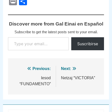
Print
Compartir
Discover more from Gal Einai en Español
Subscribe to get the latest posts sent to your email.
Type your email…
Suscribirse
Navegación
Previous:
Next:
de
Iesod
Netzaj “VICTORIA”
“FUNDAMENTO”
entradas