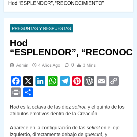
Hod “ESPLENDOR”, “RECONOCIMIENTO”
PREGUNTAS Y RESPUESTAS
Hod
“ESPLENDOR”, “RECONOCI
0
Admin
4 Años Ago
3 Mins
Facebook
X
LinkedIn
WhatsApp
Telegram
Pinterest
WordPre
Email
Cop
Link
Print
Compartir
H
od
es la octava de las diez
sefirot,
y el quinto de los
atributos emotivos dentro de la Creación.
A
parece en la configuración de las
sefirot
en el eje
izquierdo, directamente debajo de
guevurá,
y