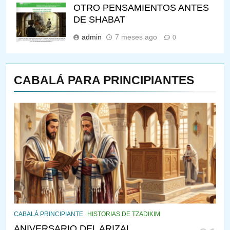
OTRO PENSAMIENTOS ANTES
DE SHABAT
admin
7 meses ago
0
CABALÁ PARA PRINCIPIANTES
144
¿QUIÉN ES SABIO? EL QUE
VE LO QUE VA A NACER
PENSAMIENTO JUDÍO
PIRKEI AVOT
145
CABALÁ Y JASIDUT: EL
CABALÁ PRINCIPIANTE
HISTORIAS DE TZADIKIM
CONSEJO DE LOS PADRES
ANIVERSARIO DEL ARIZAL