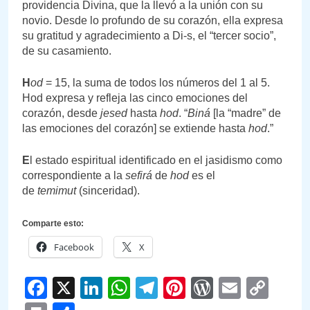
providencia Divina, que la llevó a la unión con su
novio. Desde lo profundo de su corazón, ella expresa
su gratitud y agradecimiento a Di-s, el “tercer socio”,
de su casamiento.
H
od
= 15, la suma de todos los números del 1 al 5.
Hod expresa y refleja las cinco emociones del
corazón, desde
jesed
hasta
hod
. “
Biná
[la “madre” de
las emociones del corazón] se extiende hasta
hod
.”
E
l estado espiritual identificado en el jasidismo como
correspondiente a la
sefirá
de
hod
es el
de
temimut
(sinceridad).
Comparte esto:
Facebook
X
Facebook
X
LinkedIn
WhatsApp
Telegram
Pinterest
WordPre
Email
Cop
Link