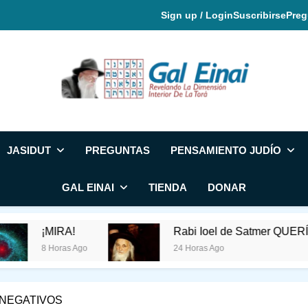
Sign up / Login
Suscribirse
Preg
Gal Einai En Espa
JASIDUT
PREGUNTAS
PENSAMIENTO JUDÍO
GAL EINAI
TIENDA
DONAR
¡MIRA!
Rabi Ioel de Satmer QUERÍA QUE 
8 Horas Ago
24 Horas Ago
NEGATIVOS