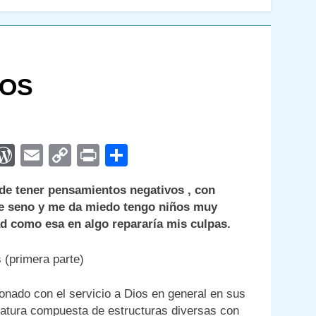
VOS
App
egram
interest
WordPress
Email
Copy
Print
Compartir
Link
de tener pensamientos negativos , con
de seno y me da miedo tengo niños muy
d como esa en algo repararía mis culpas.
 (primera parte)
onado con el servicio a Dios en general en sus
riatura compuesta de estructuras diversas con