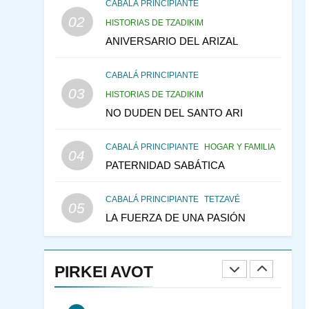
CABALÁ Y JASIDUT: EL
CABALÁ PRINCIPIANTE
02
CONSEJO DE LOS
HISTORIAS DE TZADIKIM
PADRES
ANIVERSARIO DEL ARIZAL
PENSAMIENTO JUDÍO
PIRKEI AVOT
CABALÁ PRINCIPIANTE
146
LA RECONSTRUCCIÓN
03
HISTORIAS DE TZADIKIM
DEL TEMPLO Y LA
NO DUDEN DEL SANTO ARI
ALEGRÍA EN MEDIO DE
MES DE MENAJEM AV
LA TRISTEZA
PENSAMIENTO JUDÍO
CABALÁ PRINCIPIANTE
HOGAR Y FAMILIA
04
147
VEAMOS ¿POR QUÉ
PATERNIDAD SABÁTICA
IEHOSHÚA? Y LA QUEJA
DE LAS MUJERES
PENSAMIENTO JUDÍO
CABALÁ PRINCIPIANTE
TETZAVÉ
05
PIRKEI AVOT
LA FUERZA DE UNA PASIÓN
1
RAZI ¿QUIÉN ES SABIO?
PIRKEI AVOT
JASIDUT
NIÑOS