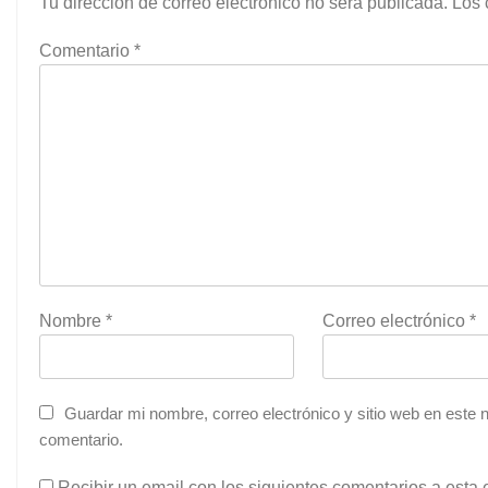
Tu dirección de correo electrónico no será publicada.
Los 
Comentario
*
Nombre
*
Correo electrónico
*
Guardar mi nombre, correo electrónico y sitio web en este
comentario.
Recibir un email con los siguientes comentarios a esta 