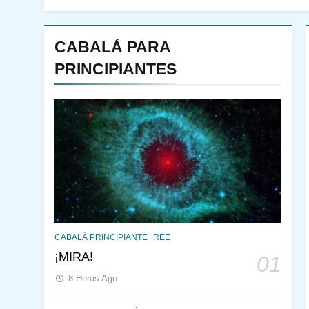
CABALÁ PARA
PRINCIPIANTES
144
¿QUIÉN ES SABIO? EL
CABALÁ PRINCIPIANTE
REE
QUE VE LO QUE VA A
¡MIRA!
01
NACER
PENSAMIENTO JUDÍO
8 Horas Ago
PIRKEI AVOT
145