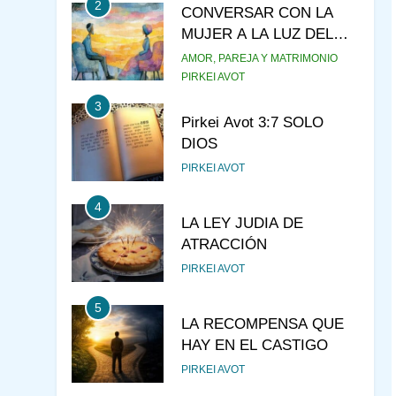
2
CONVERSAR CON LA
MUJER A LA LUZ DEL
JUDAÍSMO
AMOR, PAREJA Y MATRIMONIO
PIRKEI AVOT
3
Pirkei Avot 3:7 SOLO
DIOS
PIRKEI AVOT
4
LA LEY JUDIA DE
ATRACCIÓN
PIRKEI AVOT
5
LA RECOMPENSA QUE
HAY EN EL CASTIGO
PIRKEI AVOT