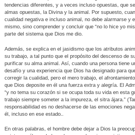
tendencias diferentes, y a veces incluso opuestas, que se
almas opuestas, la Divina y la animal. Por supuesto, cu
cualidad negativa e incluso animal, no debe alarmarse y e
mismo, sino comprender y concluir que “no lo hice yo mis
parte del sistema que Dios me dio.
Además, se explica en el jasidismo que los atributos ani
su trabajo, a tal punto que el propósito del descenso de 
purificar su alma animal. Así, cuando una persona tiene u
desafío y una experiencia que Dios ha designado para que 
corregir la cualidad, pero el mero trabajo, el afrontamien
que Dios deposite en él una fuerza extra y alegría. El Ad
“y no tema su corazón si se ocupa toda su vida en esta gu
trabajo siempre someter a la impureza, el sitra ájara.” (Ta
responsabilidad es no deshacerse de las emociones negati
él, incluso en ese estado..
En otras palabras, el hombre debe dejar a Dios la preoc