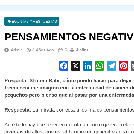
PREGUNTAS Y RESPUESTAS
PENSAMIENTOS NEGATI
0
Admin
4 Años Ago
4 Mins
Facebook
X
LinkedIn
Whats
Tel
P
Pregunta: Shalom Rabi, cómo puedo hacer para dejar 
frecuencia me imagino con la enfermedad de cáncer 
pequeños pero pienso que al pasar por una enfermeda
Respuesta:
La mirada correcta a los malos pensamientos
Ante todo hay que tener en cuenta un punto general relaci
diversos detalles, que es: el hombre en general es una c