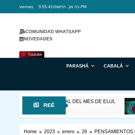
Skip
viernes, כה אב, התשפו
9:55:42 PM
to
content
COMUNIDAD WHATSAPP
NOVEDADES
Youtube
PARASHÁ
CABALÁ
REÉ – EN EL UMBRAL DEL MES DE ELUL
REÉ
Home
2023
enero
26
PENSAMIENTOS 