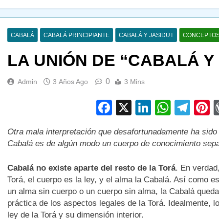
CABALÁ
CABALÁ PRINCIPIANTE
CABALÁ Y JASIDUT
CONCEPTOS
LA UNIÓN DE “CABALÁ Y
0
Admin
3 Años Ago
3 Mins
Facebook
X
LinkedIn
Whats
Tel
P
Otra mala interpretación que desafortunadamente ha sido
Cabalá es de algún modo un cuerpo de conocimiento separ
Cabalá no existe aparte del resto de la Torá
. En verdad
Torá, el cuerpo es la ley, y el alma la Cabalá. Así como 
un alma sin cuerpo o un cuerpo sin alma, la Cabalá queda 
práctica de los aspectos legales de la Torá. Idealmente, 
ley de la Torá y su dimensión interior.