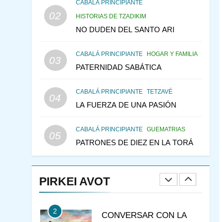
CONSEJO DE LOS
CABALÁ PRINCIPIANTE
PADRES
02
PENSAMIENTO JUDÍO
HISTORIAS DE TZADIKIM
PIRKEI AVOT
NO DUDEN DEL SANTO ARI
146
LA RECONSTRUCCIÓN
CABALÁ PRINCIPIANTE
HOGAR Y FAMILIA
DEL TEMPLO Y LA
03
PATERNIDAD SABÁTICA
ALEGRÍA EN MEDIO DE
MES DE MENAJEM AV
LA TRISTEZA
PENSAMIENTO JUDÍO
CABALÁ PRINCIPIANTE
TETZAVÉ
04
147
VEAMOS ¿POR QUÉ
LA FUERZA DE UNA PASIÓN
IEHOSHÚA? Y LA QUEJA
DE LAS MUJERES
PENSAMIENTO JUDÍO
CABALÁ PRINCIPIANTE
GUEMATRIAS
05
PIRKEI AVOT
PATRONES DE DIEZ EN LA TORÁ
1
ESTUDIO DE JUDAÍSMO
PIRKEI AVOT
CURSOS
JASIDUT
2
CONVERSAR CON LA