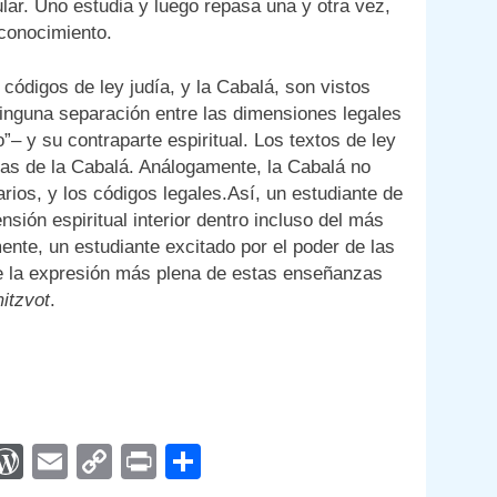
lar. Uno estudia y luego repasa una y otra vez,
conocimiento.
 códigos de ley judía, y la Cabalá, son vistos
nguna separación entre las dimensiones legales
o”– y su contraparte espiritual. Los textos de ley
as de la Cabalá. Análogamente, la Cabalá no
ios, y los códigos legales.Así, un estudiante de
sión espiritual interior dentro incluso del más
nte, un estudiante excitado por el poder de las
e la expresión más plena de estas enseñanzas
itzvot
.
App
egram
interest
WordPress
Email
Copy
Print
Compartir
Link