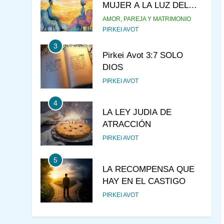
MUJER A LA LUZ DEL
JUDAÍSMO
AMOR, PAREJA Y MATRIMONIO
PIRKEI AVOT
3
Pirkei Avot 3:7 SOLO
DIOS
PIRKEI AVOT
4
LA LEY JUDIA DE
ATRACCIÓN
PIRKEI AVOT
5
LA RECOMPENSA QUE
HAY EN EL CASTIGO
PIRKEI AVOT
6