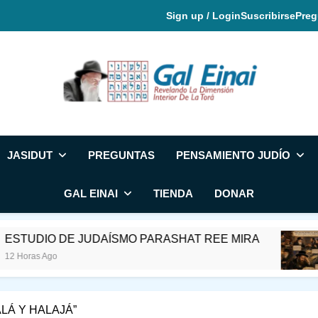
Sign up / Login
Suscribirse
Preg
Gal Einai En Espa
JASIDUT
PREGUNTAS
PENSAMIENTO JUDÍO
GAL EINAI
TIENDA
DONAR
O DE JUDAÍSMO PARASHAT REE MIRA
RAB
go
23 H
LÁ Y HALAJÁ”