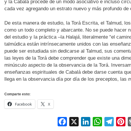
y la Cabalá procede de un modo asociativo e incluso circu
cada vez agregando un estrato nuevo y más profundo de 
De esta manera de estudio, la Torá Escrita, el Talmud, los
como un todo completo y abarcante. No se puede hacer ni
del estudio y la práctica –la
Halajá
, literalmente “el camin
talmúdica están intrínsecamente unidos con las enseñanz
puede ser estudiada sin dedicarse al Talmud, sus comentar
las leyes de la Torá debe comprender que existe una dimen
minúsculo aspecto de la observancia de la Torá. Inversame
enseñanzas espirituales de Cabalá debe darse cuenta qu
llega en la observancia día por día de los preceptos, las
m
Comparte esto:
Facebook
X
Facebook
X
LinkedIn
Whats
Tel
P