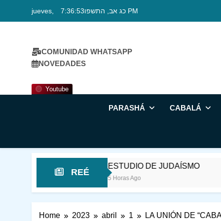
Skip
jueves, כג אב, התשפו
7:36:53 PM
to
content
COMUNIDAD WHATSAPP
NOVEDADES
Youtube
PARASHÁ
CABALÁ
DO
ESTUDIO DE JUDAÍSMO
ESTUDI
REÉ
5 Horas Ago
12 Horas A
Home
2023
abril
1
LA UNIÓN DE “CABA