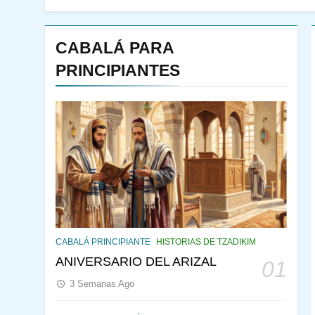
CABALÁ PARA
PRINCIPIANTES
144
¿QUIÉN ES SABIO? EL
QUE VE LO QUE VA A
CABALÁ PRINCIPIANTE
HISTORIAS DE TZADIKIM
NACER
PENSAMIENTO JUDÍO
ANIVERSARIO DEL ARIZAL
01
PIRKEI AVOT
3 Semanas Ago
145
CABALÁ Y JASIDUT: EL