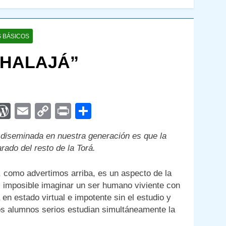
 BÁSICOS
 HALAJÁ”
App
egram
interest
WordPress
Email
Copy
Print
Compartir
Link
 diseminada en nuestra generación es que la
ado del resto de la Torá.
, como advertimos arriba, es un aspecto de la
es imposible imaginar un ser humano viviente con
en estado virtual e impotente sin el estudio y
los alumnos serios estudian simultáneamente la