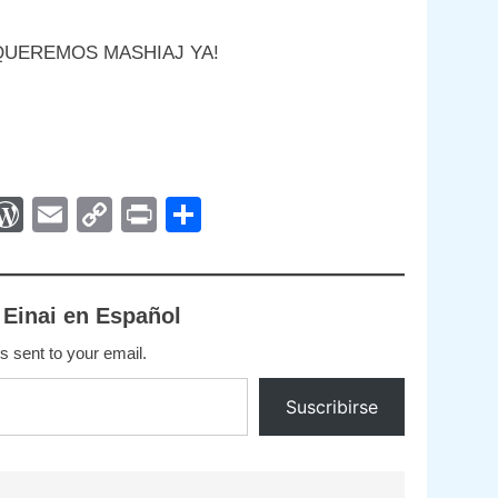
 y ¡QUEREMOS MASHIAJ YA!
App
egram
interest
WordPress
Email
Copy
Print
Compartir
Link
 Einai en Español
s sent to your email.
Suscribirse