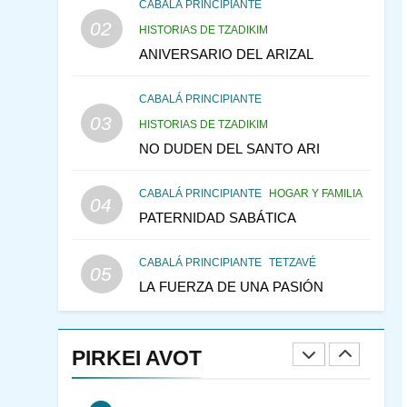
CABALÁ Y JASIDUT: EL
CABALÁ PRINCIPIANTE
02
CONSEJO DE LOS
HISTORIAS DE TZADIKIM
PADRES
ANIVERSARIO DEL ARIZAL
PENSAMIENTO JUDÍO
PIRKEI AVOT
CABALÁ PRINCIPIANTE
146
LA RECONSTRUCCIÓN
03
HISTORIAS DE TZADIKIM
DEL TEMPLO Y LA
NO DUDEN DEL SANTO ARI
ALEGRÍA EN MEDIO DE
MES DE MENAJEM AV
LA TRISTEZA
PENSAMIENTO JUDÍO
CABALÁ PRINCIPIANTE
HOGAR Y FAMILIA
04
147
VEAMOS ¿POR QUÉ
PATERNIDAD SABÁTICA
IEHOSHÚA? Y LA QUEJA
DE LAS MUJERES
PENSAMIENTO JUDÍO
CABALÁ PRINCIPIANTE
TETZAVÉ
05
PIRKEI AVOT
LA FUERZA DE UNA PASIÓN
1
RAZI ¿QUIÉN ES SABIO?
PIRKEI AVOT
JASIDUT
NIÑOS