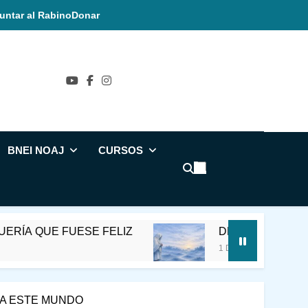
untar al Rabino
Donar
ñol
BNEI NOAJ
CURSOS
QUE FUESE FELIZ
DESVIAR LA CONCIENCI
1 Día Ago
R A ESTE MUNDO