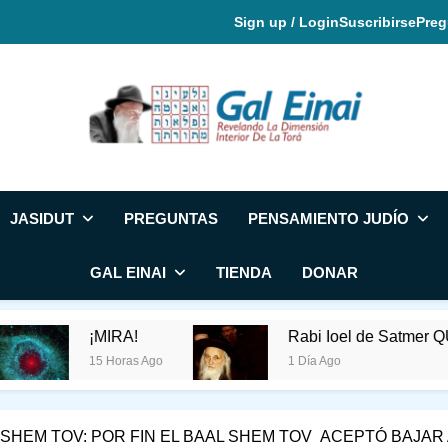
Sign up / Login
Suscribirse
Preg
Gal Einai En Espa
JASIDUT
PREGUNTAS
PENSAMIENTO JUDÍO
GAL EINAI
TIENDA
DONAR
¡MIRA!
Rabi Ioel de Satmer QUERÍA 
15 Horas Ago
1 Día Ago
L SHEM TOV: POR FIN EL BAAL SHEM TOV ACEPTÓ BAJA