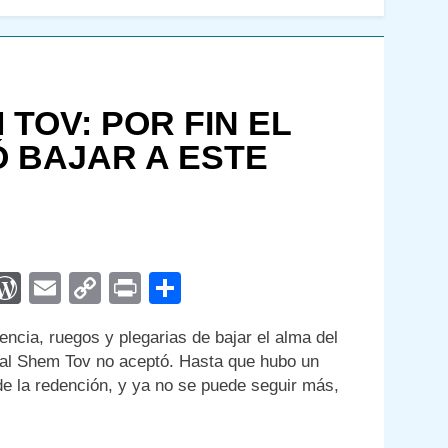
 TOV: POR FIN EL
 BAJAR A ESTE
App
egram
interest
WordPress
Email
Copy
Print
Compartir
Link
encia, ruegos y plegarias de bajar el alma del
aal Shem Tov no aceptó. Hasta que hubo un
 de la redención, y ya no se puede seguir más,