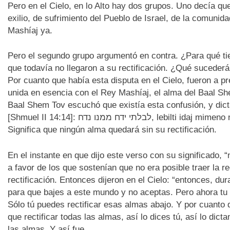
Pero en el Cielo, en lo Alto hay dos grupos. Uno decía qu
exilio, de sufrimiento del Pueblo de Israel, de la comunid
Mashíaj ya.
Pero el segundo grupo argumentó en contra. ¿Para qué t
que todavía no llegaron a su rectificación. ¿Qué sucede
Por cuanto que había esta disputa en el Cielo, fueron a p
unida en esencia con el Rey Mashíaj, el alma del Baal Sh
Baal Shem Tov escuchó que existía esta confusión, y dict
[Shmuel II 14:14]: לבלתי ידח ממנו נדח, lebilti idaj mimeno nidaj, “ningún alejado quedará alejado de Él”.
Significa que ningún alma quedará sin su rectificación.
En el instante en que dijo este verso con su significado, 
a favor de los que sostenían que no era posible traer la 
rectificación. Entonces dijeron en el Cielo: “entonces, d
para que bajes a este mundo y no aceptas. Pero ahora tu p
Sólo tú puedes rectificar esas almas abajo. Y por cuanto 
que rectificar todas las almas, así lo dices tú, así lo dict
las almas. Y así fue.