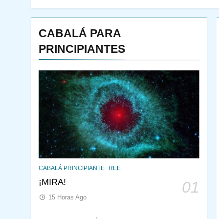
CABALÁ PARA
PRINCIPIANTES
144
¿QUIÉN ES SABIO? EL
CABALÁ PRINCIPIANTE
REE
QUE VE LO QUE VA A
¡MIRA!
01
NACER
PENSAMIENTO JUDÍO
15 Horas Ago
PIRKEI AVOT
145