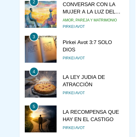
2
CONVERSAR CON LA
MUJER A LA LUZ DEL
JUDAÍSMO
AMOR, PAREJA Y MATRIMONIO
PIRKEI AVOT
3
Pirkei Avot 3:7 SOLO
DIOS
PIRKEI AVOT
4
LA LEY JUDIA DE
ATRACCIÓN
PIRKEI AVOT
5
LA RECOMPENSA QUE
HAY EN EL CASTIGO
PIRKEI AVOT