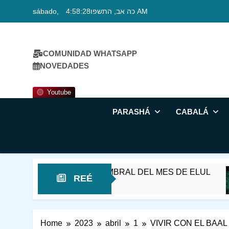
Skip
sábado, כה אב, התשפו
4:58:29 AM
to
content
COMUNIDAD WHATSAPP
NOVEDADES
Youtube
PARASHÁ
CABALÁ
T REÉ – EN EL UMBRAL DEL MES DE ELUL
REÉ
Home
2023
abril
1
VIVIR CON EL BAA