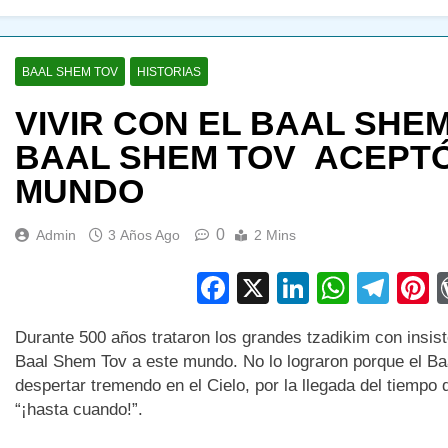
BAAL SHEM TOV
HISTORIAS
VIVIR CON EL BAAL SHEM
BAAL SHEM TOV ACEPTÓ
MUNDO
0
Admin
3 Años Ago
2 Mins
Facebook
X
LinkedIn
Whats
Tel
P
Durante 500 años trataron los grandes tzadikim con insist
Baal Shem Tov a este mundo. No lo lograron porque el B
despertar tremendo en el Cielo, por la llegada del tiempo
“¡hasta cuando!”.