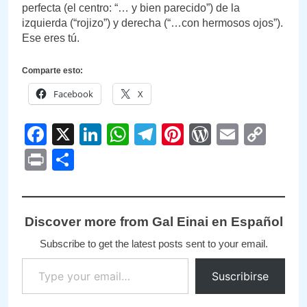
perfecta (el centro: “… y bien parecido”) de la
izquierda (“rojizo”) y derecha (“…con hermosos ojos”).
Ese eres tú.
Comparte esto:
Facebook
X
Facebook
X
LinkedIn
WhatsApp
Telegram
Pinterest
WordPre
Email
Cop
Link
Print
Compartir
Discover more from Gal Einai en Español
Subscribe to get the latest posts sent to your email.
Type your email…
Suscribirse