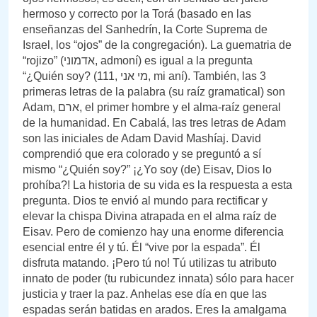
hermoso y correcto por la Torá (basado en las
enseñanzas del Sanhedrín, la Corte Suprema de
Israel, los “ojos” de la congregación). La guematria de
“rojizo” (אדמוני, admoní) es igual a la pregunta
“¿Quién soy? (111, מי אני, mi aní). También, las 3
primeras letras de la palabra (su raíz gramatical) son
Adam, ארם, el primer hombre y el alma-raíz general
de la humanidad. En Cabalá, las tres letras de Adam
son las iniciales de Adam David Mashíaj. David
comprendió que era colorado y se preguntó a sí
mismo “¿Quién soy?” ¡¿Yo soy (de) Eisav, Dios lo
prohíba?! La historia de su vida es la respuesta a esta
pregunta. Dios te envió al mundo para rectificar y
elevar la chispa Divina atrapada en el alma raíz de
Eisav. Pero de comienzo hay una enorme diferencia
esencial entre él y tú. Él “vive por la espada”. Él
disfruta matando. ¡Pero tú no! Tú utilizas tu atributo
innato de poder (tu rubicundez innata) sólo para hacer
justicia y traer la paz. Anhelas ese día en que las
espadas serán batidas en arados. Eres la amalgama