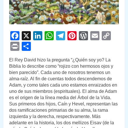
Facebook
X
LinkedIn
WhatsApp
Telegram
Pinterest
WordPre
Email
Cop
Link
Print
Compartir
El Rey David hizo la pregunta “¿Quién soy yo? La
Biblia lo describe como “rojizo con hermosos ojos y
bien parecido”. Cada uno de nosotros tenemos un
alma-raíz. Al fin de cuentas todos descendemos de
Adam, y como tales cada uno estamos enraizados en
uno de sus miembros (espirituales). El alma de Adam
es el origen de la línea media del Árbol de la Vida.
Sus primeros dos hijos, Caín y Hevel, representan las
dos ramificaciones primarias de su alma, la rama
izquierda y la derecha, respectivamente. Más
adelante en la historia, los dos mellizos Eisav (de la