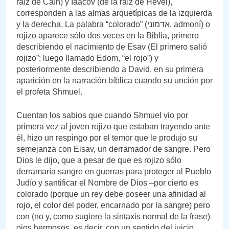
raíz de Caín) y Iaacov (de la raíz de Hevel),
corresponden a las almas arquetípicas de la izquierda
y la derecha. La palabra “colorado” (אדמוני, admoní) o
rojizo aparece sólo dos veces en la Biblia, primero
describiendo el nacimiento de Esav (El primero salió
rojizo”; luego llamado Edom, “el rojo”) y
posteriormente describiendo a David, en su primera
aparición en la narración bíblica cuando su unción por
el profeta Shmuel.
Cuentan los sabios que cuando Shmuel vio por
primera vez al joven rojizo que estaban trayendo ante
él, hizo un respingo por el temor que le produjo su
semejanza con Eisav, un derramador de sangre. Pero
Dios le dijo, que a pesar de que es rojizo sólo
derramaría sangre en guerras para proteger al Pueblo
Judío y santificar el Nombre de Dios –por cierto es
colorado (porque un rey debe poseer una afinidad al
rojo, el color del poder, encarnado por la sangre) pero
con (no y, como sugiere la sintaxis normal de la frase)
ojos hermosos, es decir, con un sentido del juicio