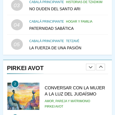
CABALÁ PRINCIPIANTE
HISTORIAS DE TZADIKIM
03
PENSAMIENTO JUDÍO
NO DUDEN DEL SANTO ARI
147
CABALÁ PRINCIPIANTE
HOGAR Y FAMILIA
VEAMOS ¿POR QUÉ
04
PATERNIDAD SABÁTICA
IEHOSHÚA? Y LA QUEJA DE
LAS MUJERES
PENSAMIENTO JUDÍO
PIRKEI AVOT
CABALÁ PRINCIPIANTE
TETZAVÉ
05
LA FUERZA DE UNA PASIÓN
1
RAZI ¿QUIÉN ES SABIO?
PIRKEI AVOT
JASIDUT
NIÑOS
2
CONVERSAR CON LA MUJER
A LA LUZ DEL JUDAÍSMO
AMOR, PAREJA Y MATRIMONIO
PIRKEI AVOT