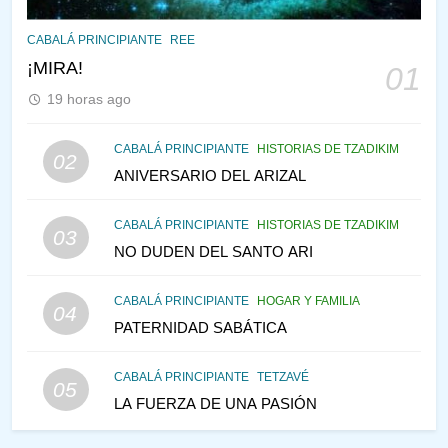
145
CABALÁ Y JASIDUT: EL
CABALÁ PRINCIPIANTE
REE
CONSEJO DE LOS PADRES
¡MIRA!
01
PENSAMIENTO JUDÍO
PIRKEI AVOT
19 horas ago
146
CABALÁ PRINCIPIANTE
HISTORIAS DE TZADIKIM
02
LA RECONSTRUCCIÓN DEL
ANIVERSARIO DEL ARIZAL
TEMPLO Y LA ALEGRÍA EN
MEDIO DE LA TRISTEZA
MES DE MENAJEM AV
CABALÁ PRINCIPIANTE
HISTORIAS DE TZADIKIM
03
PENSAMIENTO JUDÍO
NO DUDEN DEL SANTO ARI
147
CABALÁ PRINCIPIANTE
HOGAR Y FAMILIA
VEAMOS ¿POR QUÉ
04
PATERNIDAD SABÁTICA
IEHOSHÚA? Y LA QUEJA DE
LAS MUJERES
PENSAMIENTO JUDÍO
PIRKEI AVOT
CABALÁ PRINCIPIANTE
TETZAVÉ
05
LA FUERZA DE UNA PASIÓN
1