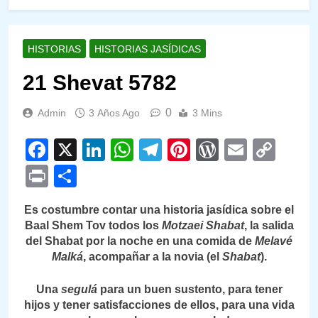
HISTORIAS
HISTORIAS JASÍDICAS
21 Shevat 5782
0
Admin
3 Años Ago
3 Mins
Facebook
X
LinkedIn
WhatsApp
Telegram
Pinterest
WordPre
Email
Cop
Link
Print
Compartir
Es costumbre contar una historia jasídica sobre el
Baal Shem Tov todos los
Motzaei Shabat
, la salida
del Shabat por la noche en una comida de
Melavé
Malká
, acompañar a la novia (el
Shabat
).
Una
segulá
para un buen sustento, para tener
hijos y tener satisfacciones de ellos, para una vida