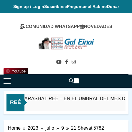
Skip
Sign up / Login
Suscribirse
Preguntar al Rabino
Donar
to
content
COMUNIDAD WHATSAPP
NOVEDADES
Gal Einai En
Español
Youtube
HABAT PARASHÁT REÉ – EN EL UMBRAL DEL MES DE EL
REÉ
 Horas Ago
Home
2023
julio
9
21 Shevat 5782