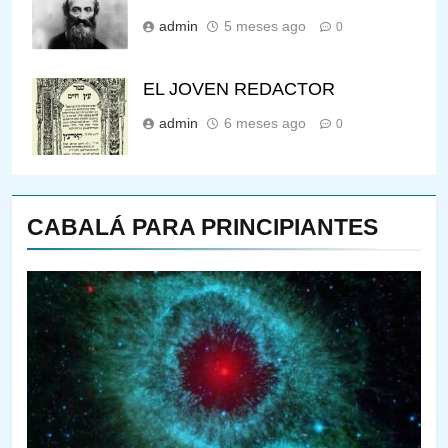
admin
5 meses ago
0
EL JOVEN REDACTOR
admin
6 meses ago
0
CABALÁ PARA PRINCIPIANTES
144
¿QUIÉN ES SABIO? EL QUE
VE LO QUE VA A NACER
PENSAMIENTO JUDÍO
PIRKEI AVOT