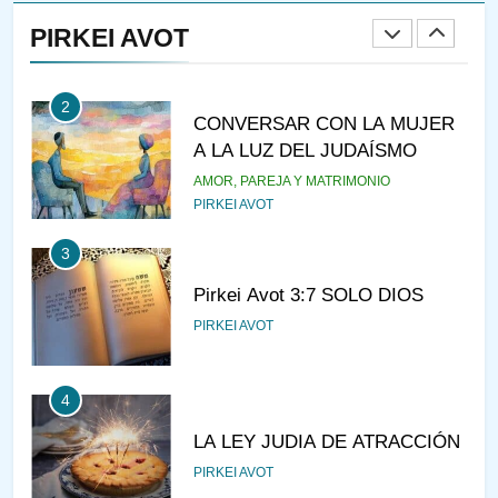
RAZI ¿QUIÉN ES SABIO?
PIRKEI AVOT
JASIDUT
NIÑOS
2
CONVERSAR CON LA MUJER
A LA LUZ DEL JUDAÍSMO
AMOR, PAREJA Y MATRIMONIO
PIRKEI AVOT
3
Pirkei Avot 3:7 SOLO DIOS
PIRKEI AVOT
4
LA LEY JUDIA DE ATRACCIÓN
PIRKEI AVOT