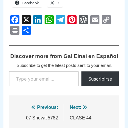
Facebook
X
Facebook
X
LinkedIn
WhatsApp
Telegram
Pinterest
WordPre
Email
Cop
Link
Print
Compartir
Discover more from Gal Einai en Español
Subscribe to get the latest posts sent to your email.
Type your email…
Suscribirse
Navegación
Previous:
Next:
de
07 Shevat 5782
CLASE 44