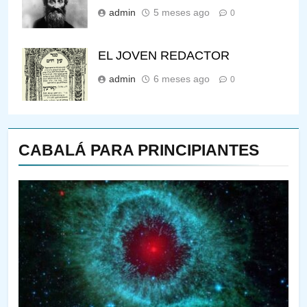
admin
5 meses ago
0
EL JOVEN REDACTOR
admin
6 meses ago
0
CABALÁ PARA PRINCIPIANTES
144
¿QUIÉN ES SABIO? EL QUE
VE LO QUE VA A NACER
PENSAMIENTO JUDÍO
PIRKEI AVOT