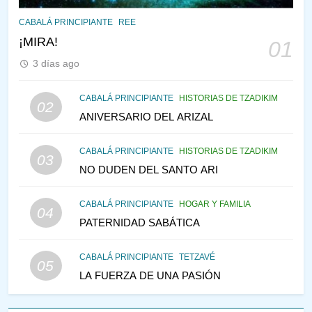
145
CABALÁ Y JASIDUT: EL
CABALÁ PRINCIPIANTE
REE
CONSEJO DE LOS PADRES
¡MIRA!
01
PENSAMIENTO JUDÍO
PIRKEI AVOT
3 días ago
146
CABALÁ PRINCIPIANTE
HISTORIAS DE TZADIKIM
02
LA RECONSTRUCCIÓN DEL
ANIVERSARIO DEL ARIZAL
TEMPLO Y LA ALEGRÍA EN
MEDIO DE LA TRISTEZA
MES DE MENAJEM AV
CABALÁ PRINCIPIANTE
HISTORIAS DE TZADIKIM
03
PENSAMIENTO JUDÍO
NO DUDEN DEL SANTO ARI
147
CABALÁ PRINCIPIANTE
HOGAR Y FAMILIA
VEAMOS ¿POR QUÉ
04
PATERNIDAD SABÁTICA
IEHOSHÚA? Y LA QUEJA DE
LAS MUJERES
PENSAMIENTO JUDÍO
PIRKEI AVOT
CABALÁ PRINCIPIANTE
TETZAVÉ
05
LA FUERZA DE UNA PASIÓN
1
RAZI ¿QUIÉN ES SABIO?