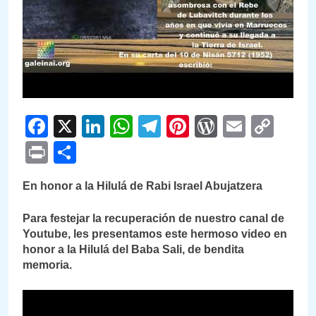
Facebook
X
LinkedIn
WhatsApp
Telegram
Pinterest
WordPre
Email
Cop
Link
Print
Compartir
En honor a la Hilulá de Rabi Israel Abujatzera
Para festejar la recuperación de nuestro canal de
Youtube, les presentamos este hermoso video en
honor a la Hilulá del Baba Sali, de bendita
memoria.