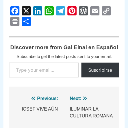
Facebook
X
LinkedIn
WhatsApp
Telegram
Pinterest
WordPre
Email
Cop
Link
Print
Compartir
Discover more from Gal Einai en Español
Subscribe to get the latest posts sent to your email.
Type your email…
Suscribirse
Navegación
Previous:
Next:
de
IOSEF VIVE AÚN
ILUMINAR LA
CULTURA ROMANA
entradas