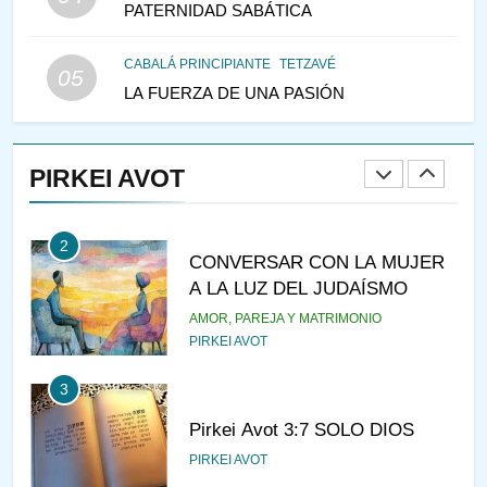
PATERNIDAD SABÁTICA
IEHOSHÚA? Y LA QUEJA DE
LAS MUJERES
PENSAMIENTO JUDÍO
PIRKEI AVOT
CABALÁ PRINCIPIANTE
TETZAVÉ
05
LA FUERZA DE UNA PASIÓN
1
RAZI ¿QUIÉN ES SABIO?
PIRKEI AVOT
JASIDUT
NIÑOS
2
CONVERSAR CON LA MUJER
A LA LUZ DEL JUDAÍSMO
AMOR, PAREJA Y MATRIMONIO
PIRKEI AVOT
3
Pirkei Avot 3:7 SOLO DIOS
PIRKEI AVOT