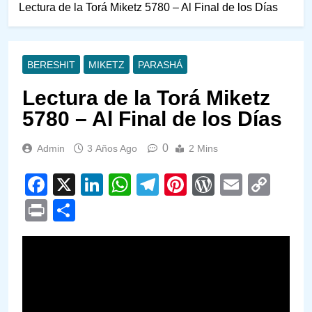
Lectura de la Torá Miketz 5780 – Al Final de los Días
BERESHIT
MIKETZ
PARASHÁ
Lectura de la Torá Miketz
5780 – Al Final de los Días
0
Admin
3 Años Ago
2 Mins
Facebook
X
LinkedIn
WhatsApp
Telegram
Pinterest
WordPre
Email
Cop
Link
Print
Compartir