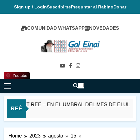
Skip
Sign up / Login
Suscribirse
Preguntar al Rabino
Donar
to
content
COMUNIDAD WHATSAPP
NOVEDADES
Gal Einai En
Español
Youtube
ARASHÁT REÉ – EN EL UMBRAL DEL MES DE ELUL
REÉ
Home
2023
agosto
15