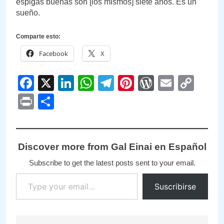
espigas buenas son [los mismos] siete años. Es un
sueño.
Comparte esto:
Facebook
X
Facebook
X
LinkedIn
WhatsApp
Telegram
Pinterest
WordPre
Email
Cop
Link
Print
Compartir
Discover more from Gal Einai en Español
Subscribe to get the latest posts sent to your email.
Type your email…
Suscribirse