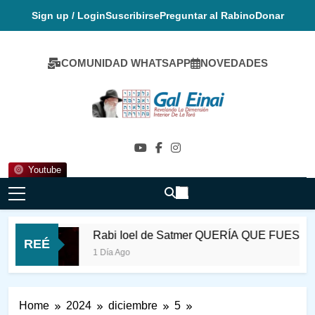
Skip
Sign up / Login
Suscribirse
Preguntar al Rabino
Donar
to
content
COMUNIDAD WHATSAPP
NOVEDADES
Gal Einai En
Español
Youtube
Rabi Ioel de Satmer QUERÍA QUE FUESE FELIZ
REÉ
1 Día Ago
Home
2024
diciembre
5