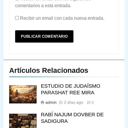
comentarios a esta entrada.
Recibir un email con cada nueva entrada.
Artículos Relacionados
ESTUDIO DE JUDAÍSMO
144
PARASHAT REE MIRA
¿QUIÉN ES SABIO? EL QUE
admin
2 días ago
0
VE LO QUE VA A NACER
PENSAMIENTO JUDÍO
PIRKEI AVOT
RABÍ NAJUM DOVBER DE
SADIGURA
145