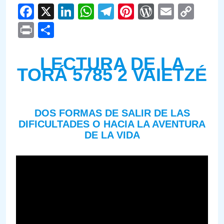
Facebook
X
LinkedIn
WhatsApp
Telegram
Pinterest
WordPre
Email
Cop
Link
Print
Compartir
LECTURA DE LA
TORÁ 5785 2 VAIETZÉ
DOS FORMAS DE SALIR
DE LAS
DIFICULTADES O HACIA LA AVENTURA
DE LA VIDA