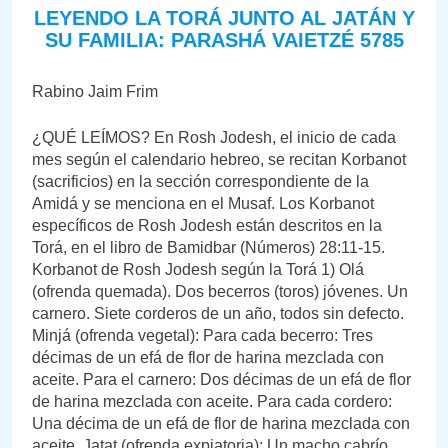
LEYENDO LA TORÁ JUNTO AL JATÁN Y
SU FAMILIA: PARASHÁ VAIETZÉ 5785
Rabino Jaim Frim
¿QUÉ LEÍMOS? En Rosh Jodesh, el inicio de cada
mes según el calendario hebreo, se recitan Korbanot
(sacrificios) en la sección correspondiente de la
Amidá y se menciona en el Musaf. Los Korbanot
específicos de Rosh Jodesh están descritos en la
Torá, en el libro de Bamidbar (Números) 28:11-15.
Korbanot de Rosh Jodesh según la Torá 1) Olá
(ofrenda quemada). Dos becerros (toros) jóvenes. Un
carnero. Siete corderos de un año, todos sin defecto.
Minjá (ofrenda vegetal): Para cada becerro: Tres
décimas de un efá de flor de harina mezclada con
aceite. Para el carnero: Dos décimas de un efá de flor
de harina mezclada con aceite. Para cada cordero:
Una décima de un efá de flor de harina mezclada con
aceite. Jatat (ofrenda expiatoria): Un macho cabrío