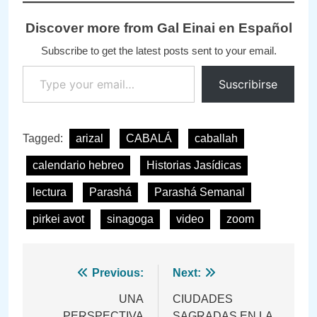
Discover more from Gal Einai en Español
Subscribe to get the latest posts sent to your email.
Type your email…
Suscribirse
Tagged:
arizal
CABALÁ
caballah
calendario hebreo
Historias Jasídicas
lectura
Parashá
Parashá Semanal
pirkei avot
sinagoga
video
zoom
Navegación
Previous:
Next:
de
UNA
CIUDADES
PERSPECTIVA
SAGRADAS EN LA