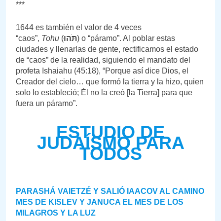
***
1644 es también el valor de 4 veces
“caos”,
Tohu
(
תֹּהוּ
) o “páramo”. Al poblar estas
ciudades y llenarlas de gente, rectificamos el estado
de “caos” de la realidad, siguiendo el mandato del
profeta Ishaiahu (45:18), “Porque así dice Dios, el
Creador del cielo… que formó la tierra y la hizo, quien
solo lo estableció; Él no la creó [la Tierra] para que
fuera un páramo”.
ESTUDIO DE
JUDAÍSMO PARA
TODOS
PARASHÁ VAIETZÉ Y SALIÓ IAACOV AL CAMINO
MES DE KISLEV Y JANUCA EL MES DE LOS
MILAGROS Y LA LUZ