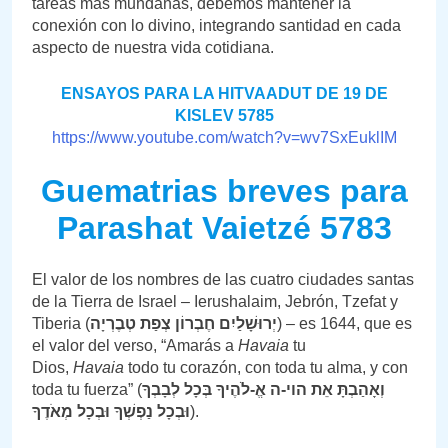
tareas más mundanas, debemos mantener la
conexión con lo divino, integrando santidad en cada
aspecto de nuestra vida cotidiana.
ENSAYOS PARA LA HITVAADUT DE 19 DE
KISLEV 5785
https://www.youtube.com/watch?v=wv7SxEuklIM
Guematrias breves para
Parashat Vaietzé 5783
El valor de los nombres de las cuatro ciudades santas
de la Tierra de Israel – Ierushalaim, Jebrón, Tzefat y
Tiberia (
יְרוּשָׁלַיִם חֶבְרוֹן צְפַת טְבֶרְיָה
) – es 1644, que es
el valor del verso, “Amarás a
Havaia
tu
Dios,
Havaia
todo tu corazón, con toda tu alma, y con
toda tu fuerza” (
וְאָהַבְתָּ אֵת הוי-ה אֱ-לֹהֶיךָ בְּכָל לְבָבְךָ
וּבְכָל נַפְשְׁךָ וּבְכָל מְאֹדֶךָ
).