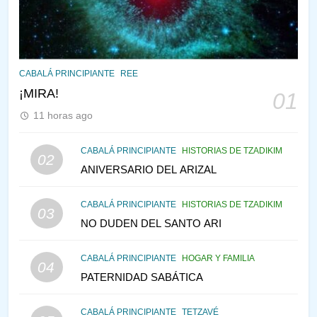
JASIDUT
NIÑOS
2
CONVERSAR CON LA MUJER
CABALÁ PRINCIPIANTE
REE
A LA LUZ DEL JUDAÍSMO
¡MIRA!
01
AMOR, PAREJA Y MATRIMONIO
11 horas ago
PIRKEI AVOT
3
CABALÁ PRINCIPIANTE
HISTORIAS DE TZADIKIM
02
ANIVERSARIO DEL ARIZAL
Pirkei Avot 3:7 SOLO DIOS
PIRKEI AVOT
CABALÁ PRINCIPIANTE
HISTORIAS DE TZADIKIM
03
NO DUDEN DEL SANTO ARI
4
CABALÁ PRINCIPIANTE
HOGAR Y FAMILIA
04
LA LEY JUDIA DE ATRACCIÓN
PATERNIDAD SABÁTICA
PIRKEI AVOT
CABALÁ PRINCIPIANTE
TETZAVÉ