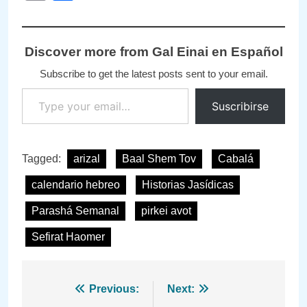
Discover more from Gal Einai en Español
Subscribe to get the latest posts sent to your email.
Type your email…
Suscribirse
Tagged:
arizal
Baal Shem Tov
Cabalá
calendario hebreo
Historias Jasídicas
Parashá Semanal
pirkei avot
Sefirat Haomer
Navegación
Previous:
Next: