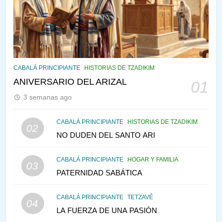
¿QUIÉN ES SABIO? EL QUE
VE LO QUE VA A NACER
PENSAMIENTO JUDÍO
PIRKEI AVOT
144
CABALÁ Y JASIDUT: EL
CABALÁ PRINCIPIANTE
HISTORIAS DE TZADIKIM
CONSEJO DE LOS PADRES
ANIVERSARIO DEL ARIZAL
01
PENSAMIENTO JUDÍO
PIRKEI AVOT
3 semanas ago
145
CABALÁ PRINCIPIANTE
HISTORIAS DE TZADIKIM
02
LA RECONSTRUCCIÓN DEL
NO DUDEN DEL SANTO ARI
TEMPLO Y LA ALEGRÍA EN
MEDIO DE LA TRISTEZA
MES DE MENAJEM AV
CABALÁ PRINCIPIANTE
HOGAR Y FAMILIA
03
PENSAMIENTO JUDÍO
PATERNIDAD SABÁTICA
146
CABALÁ PRINCIPIANTE
TETZAVÉ
VEAMOS ¿POR QUÉ
04
LA FUERZA DE UNA PASIÓN
IEHOSHÚA? Y LA QUEJA DE