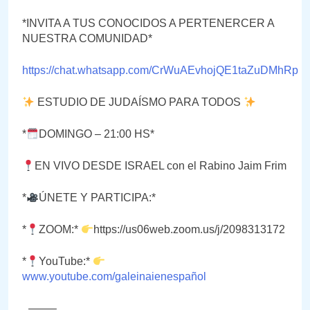
*INVITA A TUS CONOCIDOS A PERTENERCER A
NUESTRA COMUNIDAD*
https://chat.whatsapp.com/CrWuAEvhojQE1taZuDMhRp
ESTUDIO DE JUDAÍSMO PARA TODOS
*
DOMINGO – 21:00 HS*
EN VIVO DESDE ISRAEL con el Rabino Jaim Frim
*
ÚNETE Y PARTICIPA:*
*
ZOOM:*
https://us06web.zoom.us/j/2098313172
*
YouTube:*
www.youtube.com/galeinaienespañol
_——–