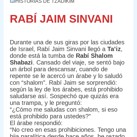
HISTORIAS DE TZADIKIM
RABÍ JAIM SINVANI
Durante una de sus giras por las ciudades
de Israel, Rabí Jaim Sinvani llegó a
Ta’iz
,
donde está la tumba de
Rabí Shalom
Shabazi
. Cansado del viaje, se sentó bajo
un árbol para descansar, cuando de
repente se le acercó un árabe y lo saludó
con “shalom”. Rabí Jaim se sorprendió:
según la ley de los árabes, está prohibido
saludarse así. Sospechó que quizás era
una trampa, y le preguntó:
“¿Cómo me saludas con shalom, si eso
está prohibido para ustedes?”
El árabe respondió:
“No creo en esas prohibiciones. Tengo una
hija paralítica desde hace años, he rezado