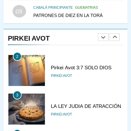
LAS MUJERES
PENSAMIENTO JUDÍO
PIRKEI AVOT
CABALÁ PRINCIPIANTE
GUEMATRIAS
05
PATRONES DE DIEZ EN LA TORÁ
1
CONVERSAR CON LA MUJER
A LA LUZ DEL JUDAÍSMO
PIRKEI AVOT
AMOR, PAREJA Y MATRIMONIO
PIRKEI AVOT
2
Pirkei Avot 3:7 SOLO DIOS
PIRKEI AVOT
3
LA LEY JUDIA DE ATRACCIÓN
PIRKEI AVOT