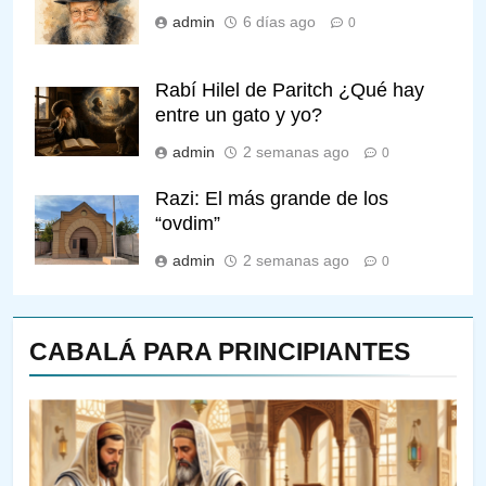
admin
6 días ago
0
Rabí Hilel de Paritch ¿Qué hay
entre un gato y yo?
admin
2 semanas ago
0
Razi: El más grande de los
“ovdim”
admin
2 semanas ago
0
CABALÁ PARA PRINCIPIANTES
143