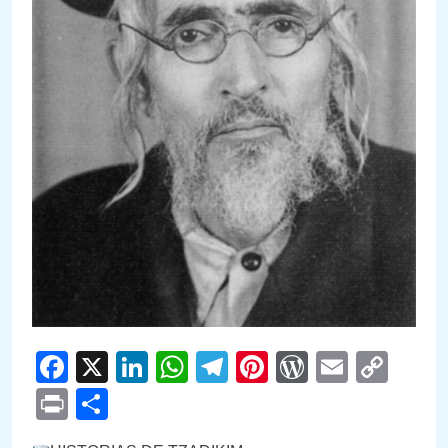
Facebook
X
LinkedIn
WhatsApp
Telegram
Pinterest
WordPre
Email
Cop
Link
Print
Compartir