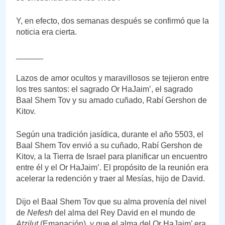
Y, en efecto, dos semanas después se confirmó que la
noticia era cierta.
______
Lazos de amor ocultos y maravillosos se tejieron entre
los tres santos: el sagrado Or HaJaim’, el sagrado
Baal Shem Tov y su amado cuñado, Rabí Gershon de
Kitov.
Según una tradición jasídica, durante el año 5503, el
Baal Shem Tov envió a su cuñado, Rabí Gershon de
Kitov, a la Tierra de Israel para planificar un encuentro
entre él y el Or HaJaim’. El propósito de la reunión era
acelerar la redención y traer al Mesías, hijo de David.
Dijo el Baal Shem Tov que su alma provenía del nivel
de
Nefesh
del alma del Rey David en el mundo de
Atzilut
(Emanación), y que el alma del Or HaJaim’ era