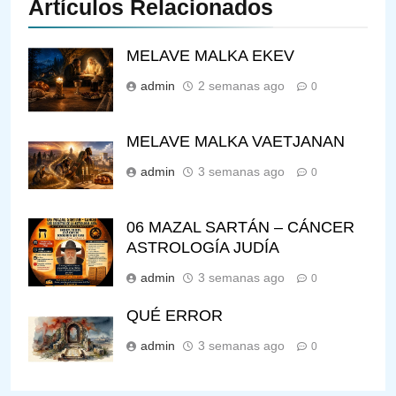
Artículos Relacionados
MELAVE MALKA EKEV
admin
2 semanas ago
0
MELAVE MALKA VAETJANAN
admin
3 semanas ago
0
06 MAZAL SARTÁN – CÁNCER
ASTROLOGÍA JUDÍA
admin
3 semanas ago
0
QUÉ ERROR
admin
3 semanas ago
0