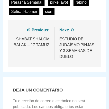
Parashá Semanal
pirkei avot
rabino
Sefirat Haomer
sion
Navegación
Previous:
Next:
de
SHABAT SHALOM
ESTUDIO DE
BALAK – 17 TAMUZ
JUDAÍSMO PINJAS
entradas
Y 3 SEMANAS DE
DUELO
DEJA UN COMENTARIO
Tu dirección de correo electrónico no será
publicada.
Los campos obligatorios están