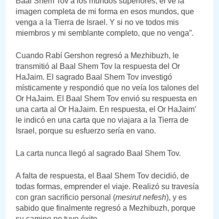
Baal Shem Tov a los mundos superiores, él ve la
imagen completa de mi forma en esos mundos, que
venga a la Tierra de Israel. Y si no ve todos mis
miembros y mi semblante completo, que no venga”.
Cuando Rabí Gershon regresó a Mezhibuzh, le
transmitió al Baal Shem Tov la respuesta del Or
HaJaim. El sagrado Baal Shem Tov investigó
místicamente y respondió que no veía los talones del
Or HaJaim. El Baal Shem Tov envió su respuesta en
una carta al Or HaJaim. En respuesta, el Or HaJaim’
le indicó en una carta que no viajara a la Tierra de
Israel, porque su esfuerzo sería en vano.
La carta nunca llegó al sagrado Baal Shem Tov.
A falta de respuesta, el Baal Shem Tov decidió, de
todas formas, emprender el viaje. Realizó su travesía
con gran sacrificio personal (
mesirut nefesh
), y es
sabido que finalmente regresó a Mezhibuzh, porque
su camino no tuvo éxito.