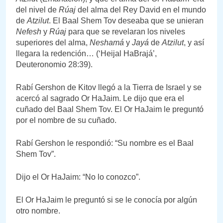
del nivel de
Rúaj
del alma del Rey David en el mundo
de
Atzilut
. El Baal Shem Tov deseaba que se unieran
Nefesh
y
Rúaj
para que se revelaran los niveles
superiores del alma,
Neshamá
y
Jayá
de
Atzilut
, y así
llegara la redención… (‘Heijal HaBrajá’,
Deuteronomio 28:39).
Rabí Gershon de Kitov llegó a la Tierra de Israel y se
acercó al sagrado Or HaJaim. Le dijo que era el
cuñado del Baal Shem Tov. El Or HaJaim le preguntó
por el nombre de su cuñado.
Rabí Gershon le respondió: “Su nombre es el Baal
Shem Tov”.
Dijo el Or HaJaim: “No lo conozco”.
El Or HaJaim le preguntó si se le conocía por algún
otro nombre.