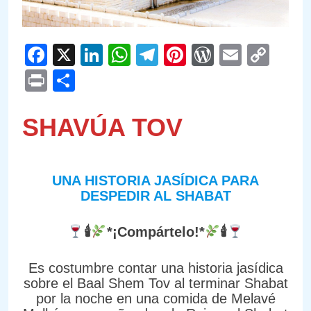
Facebook
X
LinkedIn
WhatsApp
Telegram
Pinterest
WordPre
Email
Cop
Link
Print
Compartir
SHAVÚA TOV
UNA HISTORIA JASÍDICA PARA
DESPEDIR AL SHABAT
🕯
*¡Compártelo!*
🕯
Es costumbre contar una historia jasídica
sobre el Baal Shem Tov al terminar Shabat
por la noche en una comida de Melavé