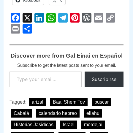
Facebook
X
Facebook
X
LinkedIn
WhatsApp
Telegram
Pinterest
WordPre
Email
Cop
Link
Print
Compartir
Discover more from Gal Einai en Español
Subscribe to get the latest posts sent to your email.
Type your email…
Suscribirse
Tagged:
arizal
Baal Shem Tov
buscar
Cabalá
calendario hebreo
eliahu
Historias Jasídicas
Israel
mordejai