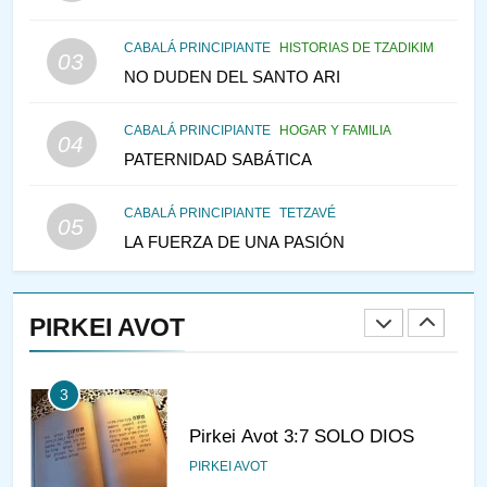
IEHOSHÚA? Y LA QUEJA DE
LAS MUJERES
CABALÁ PRINCIPIANTE
HISTORIAS DE TZADIKIM
PENSAMIENTO JUDÍO
PIRKEI AVOT
03
NO DUDEN DEL SANTO ARI
1
CABALÁ PRINCIPIANTE
HOGAR Y FAMILIA
04
RAZI ¿QUIÉN ES SABIO?
PATERNIDAD SABÁTICA
JASIDUT
NIÑOS
CABALÁ PRINCIPIANTE
TETZAVÉ
05
LA FUERZA DE UNA PASIÓN
2
CONVERSAR CON LA MUJER
A LA LUZ DEL JUDAÍSMO
PIRKEI AVOT
AMOR, PAREJA Y MATRIMONIO
PIRKEI AVOT
3
Pirkei Avot 3:7 SOLO DIOS
PIRKEI AVOT