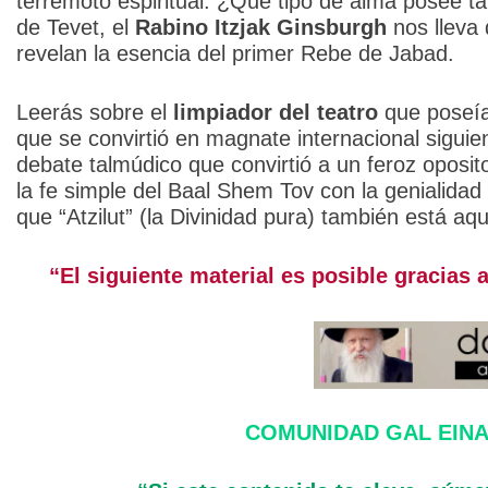
terremoto espiritual. ¿Qué tipo de alma posee ta
de Tevet, el
Rabino Itzjak Ginsburgh
nos lleva 
revelan la esencia del primer Rebe de Jabad.
Leerás sobre el
limpiador del teatro
que poseía
que se convirtió en magnate internacional siguien
debate talmúdico que convirtió a un feroz oposi
la fe simple del Baal Shem Tov con la genialidad
que “Atzilut” (la Divinidad pura) también está aq
“El siguiente material es posible gracias 
COMUNIDAD GAL EINA