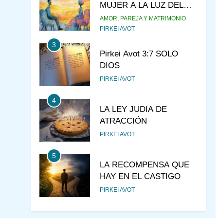
MUJER A LA LUZ DEL
JUDAÍSMO
AMOR, PAREJA Y MATRIMONIO
PIRKEI AVOT
3
Pirkei Avot 3:7 SOLO
DIOS
PIRKEI AVOT
4
LA LEY JUDIA DE
ATRACCIÓN
PIRKEI AVOT
5
LA RECOMPENSA QUE
HAY EN EL CASTIGO
PIRKEI AVOT
6