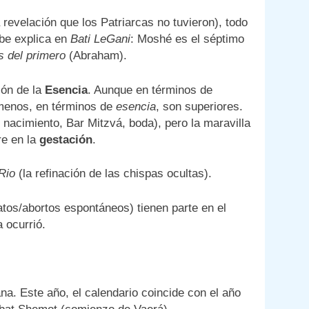
 revelación que los Patriarcas no tuvieron), todo
ebe explica en
Bati LeGani
: Moshé es el séptimo
 del primero
(Abraham).
ión de la
Esencia
. Aunque en términos de
 menos, en términos de
esencia
, son superiores.
nacimiento, Bar Mitzvá, boda), pero la maravilla
re en la
gestación
.
Rio
(la refinación de las chispas ocultas).
tos/abortos espontáneos) tienen parte en el
 ocurrió.
a. Este año, el calendario coincide con el año