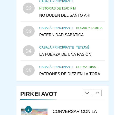
CONSEJO DE LOS
CABALÁ PRINCIPIANTE
PADRES
02
PENSAMIENTO JUDÍO
HISTORIAS DE TZADIKIM
PIRKEI AVOT
NO DUDEN DEL SANTO ARI
146
LA RECONSTRUCCIÓN
CABALÁ PRINCIPIANTE
HOGAR Y FAMILIA
DEL TEMPLO Y LA
03
PATERNIDAD SABÁTICA
ALEGRÍA EN MEDIO DE
MES DE MENAJEM AV
LA TRISTEZA
PENSAMIENTO JUDÍO
CABALÁ PRINCIPIANTE
TETZAVÉ
04
147
VEAMOS ¿POR QUÉ
LA FUERZA DE UNA PASIÓN
IEHOSHÚA? Y LA QUEJA
DE LAS MUJERES
PENSAMIENTO JUDÍO
CABALÁ PRINCIPIANTE
GUEMATRIAS
05
PIRKEI AVOT
PATRONES DE DIEZ EN LA TORÁ
1
RAZI ¿QUIÉN ES SABIO?
PIRKEI AVOT
JASIDUT
NIÑOS
2
CONVERSAR CON LA