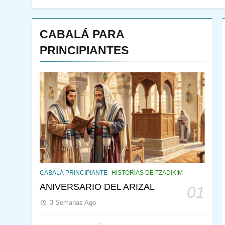
CABALÁ PARA
PRINCIPIANTES
144
¿QUIÉN ES SABIO? EL
QUE VE LO QUE VA A
CABALÁ PRINCIPIANTE
HISTORIAS DE TZADIKIM
NACER
PENSAMIENTO JUDÍO
ANIVERSARIO DEL ARIZAL
01
PIRKEI AVOT
3 Semanas Ago
145
CABALÁ Y JASIDUT: EL