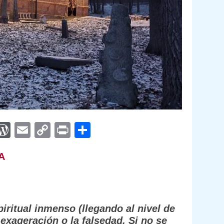
App
egram
interest
WordPress
Email
Copy
Print
Compartir
Link
A
iritual inmenso (llegando al nivel de
exageración o la falsedad. Si no se