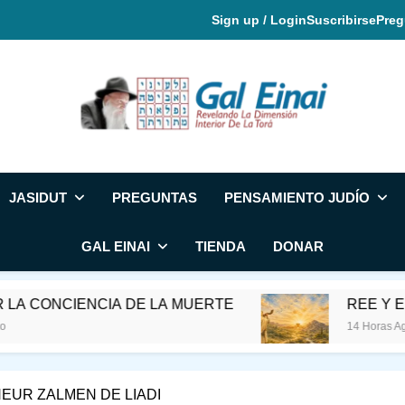
Sign up / Login
Suscribirse
Preg
Gal Einai En Espa
JASIDUT
PREGUNTAS
PENSAMIENTO JUDÍO
GAL EINAI
TIENDA
DONAR
IA DE LA MUERTE
REE Y EL MES DE ELU
14 Horas Ago
NEUR ZALMEN DE LIADI