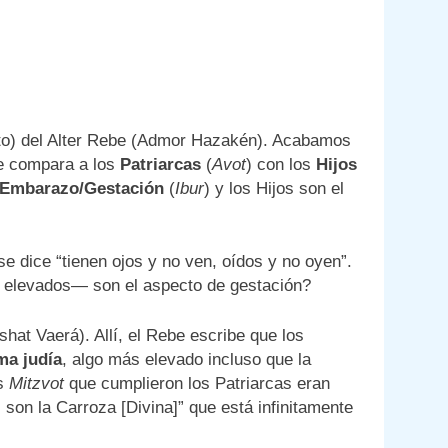
nto) del Alter Rebe (Admor Hazakén). Acabamos
be compara a los
Patriarcas
(
Avot
) con los
Hijos
Embarazo/Gestación
(
Ibur
) y los Hijos son el
se dice “tienen ojos y no ven, oídos y no oyen”.
 elevados— son el aspecto de gestación?
at Vaerá). Allí, el Rebe escribe que los
ma judía
, algo más elevado incluso que la
as
Mitzvot
que cumplieron los Patriarcas eran
 son la Carroza [Divina]” que está infinitamente