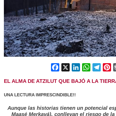
Facebook
X
LinkedIn
Whats
Tel
P
EL ALMA DE ATZILUT QUE BAJÓ A LA TIERR
UNA LECTURA IMPRESCINDIBLE!!
Aunque las historias tienen un potencial esp
Maasé Merkavá), conllevan el riesgo de la 