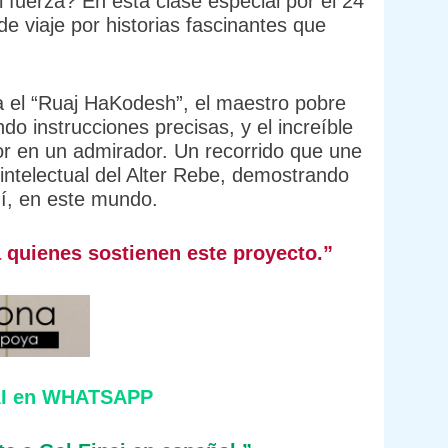
l fuerza? En esta clase especial por el 24
de viaje por historias fascinantes que
 el “Ruaj HaKodesh”, el maestro pobre
do instrucciones precisas, y el increíble
tor en un admirador. Un recorrido que une
 intelectual del Alter Rebe, demostrando
uí, en este mundo.
a quienes sostienen este proyecto.”
I en WHATSAPP