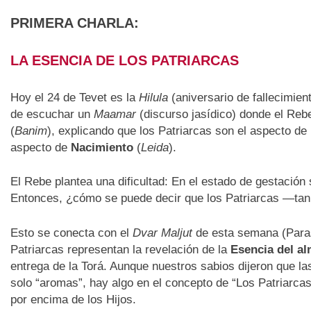
PRIMERA CHARLA:
LA ESENCIA DE LOS PATRIARCAS
Hoy el 24 de Tevet es la
Hilula
(aniversario de fallecimie
de escuchar un
Maamar
(discurso jasídico) donde el Re
(
Banim
), explicando que los Patriarcas son el aspecto de
aspecto de
Nacimiento
(
Leida
).
El Rebe plantea una dificultad: En el estado de gestación 
Entonces, ¿cómo se puede decir que los Patriarcas —tan
Esto se conecta con el
Dvar Maljut
de esta semana (Parash
Patriarcas representan la revelación de la
Esencia del al
entrega de la Torá. Aunque nuestros sabios dijeron que l
solo “aromas”, hay algo en el concepto de “Los Patriarcas
por encima de los Hijos.