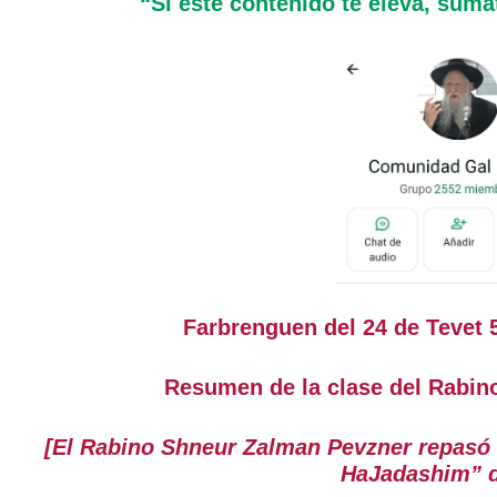
“Si este contenido te eleva, súma
Farbrenguen del 24 de Teve
Resumen de la clase del Rabino
[El Rabino Shneur Zalman Pevzner repas
HaJadashim” d