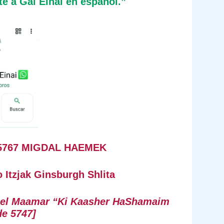
te a Gal Einai en español.”
t 5767 MIGDAL HAEMEK
 Itzjak Ginsburgh Shlita
ó el Maamar “Ki Kaasher HaShamaim
e 5747]