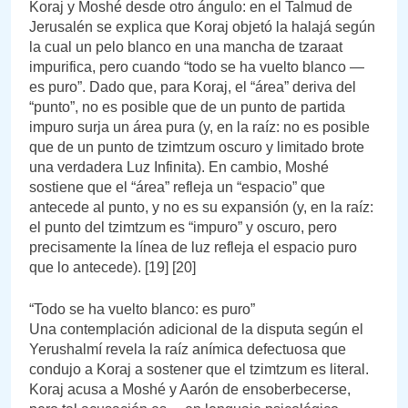
Koraj y Moshé desde otro ángulo: en el Talmud de
Jerusalén se explica que Koraj objetó la halajá según
la cual un pelo blanco en una mancha de tzaraat
impurifica, pero cuando “todo se ha vuelto blanco —
es puro”. Dado que, para Koraj, el “área” deriva del
“punto”, no es posible que de un punto de partida
impuro surja un área pura (y, en la raíz: no es posible
que de un punto de tzimtzum oscuro y limitado brote
una verdadera Luz Infinita). En cambio, Moshé
sostiene que el “área” refleja un “espacio” que
antecede al punto, y no es su expansión (y, en la raíz:
el punto del tzimtzum es “impuro” y oscuro, pero
precisamente la línea de luz refleja el espacio puro
que lo antecede). [19] [20]
“Todo se ha vuelto blanco: es puro”
Una contemplación adicional de la disputa según el
Yerushalmí revela la raíz anímica defectuosa que
condujo a Koraj a sostener que el tzimtzum es literal.
Koraj acusa a Moshé y Aarón de ensoberbecerse,