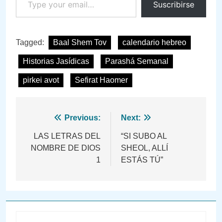
Suscribirse
Tagged:
Baal Shem Tov
calendario hebreo
Historias Jasídicas
Parashá Semanal
pirkei avot
Sefirat Haomer
Navegación
Previous:
Next:
de
LAS LETRAS DEL
“SI SUBO AL
NOMBRE DE DIOS
SHEOL, ALLÍ
entradas
1
ESTÁS TÚ”