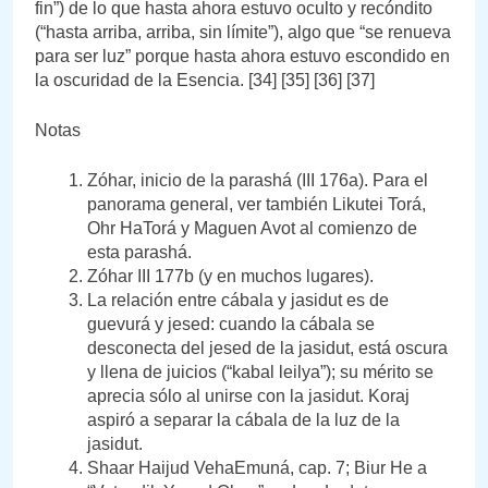
fin”) de lo que hasta ahora estuvo oculto y recóndito
(“hasta arriba, arriba, sin límite”), algo que “se renueva
para ser luz” porque hasta ahora estuvo escondido en
la oscuridad de la Esencia. [34] [35] [36] [37]
Notas
Zóhar, inicio de la parashá (III 176a). Para el
panorama general, ver también Likutei Torá,
Ohr HaTorá y Maguen Avot al comienzo de
esta parashá.
Zóhar III 177b (y en muchos lugares).
La relación entre cábala y jasidut es de
guevurá y jesed: cuando la cábala se
desconecta del jesed de la jasidut, está oscura
y llena de juicios (“kabal leilya”); su mérito se
aprecia sólo al unirse con la jasidut. Koraj
aspiró a separar la cábala de la luz de la
jasidut.
Shaar Haijud VehaEmuná, cap. 7; Biur He a