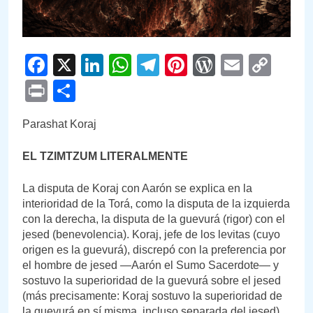
Facebook
X
LinkedIn
WhatsApp
Telegram
Pinterest
WordPre
Email
Cop
Link
Print
Compartir
Parashat Koraj
EL TZIMTZUM LITERALMENTE
La disputa de Koraj con Aarón se explica en la
interioridad de la Torá, como la disputa de la izquierda
con la derecha, la disputa de la guevurá (rigor) con el
jesed (benevolencia). Koraj, jefe de los levitas (cuyo
origen es la guevurá), discrepó con la preferencia por
el hombre de jesed —Aarón el Sumo Sacerdote— y
sostuvo la superioridad de la guevurá sobre el jesed
(más precisamente: Koraj sostuvo la superioridad de
la guevurá en sí misma, incluso separada del jesed).