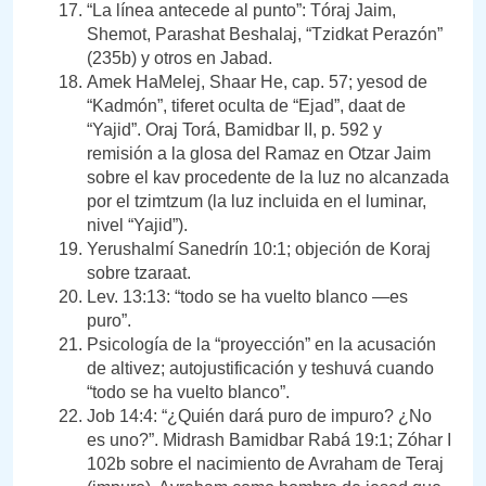
“La línea antecede al punto”: Tóraj Jaim,
Shemot, Parashat Beshalaj, “Tzidkat Perazón”
(235b) y otros en Jabad.
Amek HaMelej, Shaar He, cap. 57; yesod de
“Kadmón”, tiferet oculta de “Ejad”, daat de
“Yajid”. Oraj Torá, Bamidbar II, p. 592 y
remisión a la glosa del Ramaz en Otzar Jaim
sobre el kav procedente de la luz no alcanzada
por el tzimtzum (la luz incluida en el luminar,
nivel “Yajid”).
Yerushalmí Sanedrín 10:1; objeción de Koraj
sobre tzaraat.
Lev. 13:13: “todo se ha vuelto blanco —es
puro”.
Psicología de la “proyección” en la acusación
de altivez; autojustificación y teshuvá cuando
“todo se ha vuelto blanco”.
Job 14:4: “¿Quién dará puro de impuro? ¿No
es uno?”. Midrash Bamidbar Rabá 19:1; Zóhar I
102b sobre el nacimiento de Avraham de Teraj