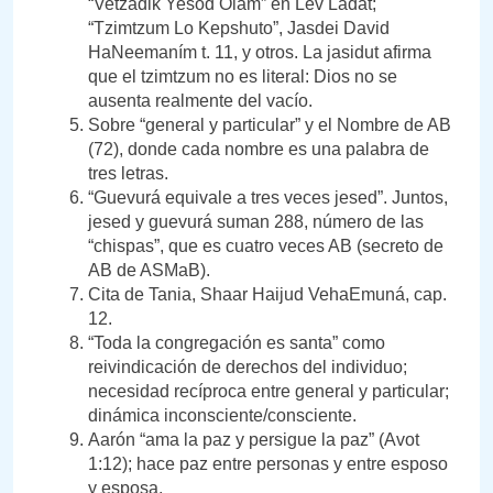
“Vetzadik Yesod Olam” en Lev Ladat;
“Tzimtzum Lo Kepshuto”, Jasdei David
HaNeemaním t. 11, y otros. La jasidut afirma
que el tzimtzum no es literal: Dios no se
ausenta realmente del vacío.
Sobre “general y particular” y el Nombre de AB
(72), donde cada nombre es una palabra de
tres letras.
“Guevurá equivale a tres veces jesed”. Juntos,
jesed y guevurá suman 288, número de las
“chispas”, que es cuatro veces AB (secreto de
AB de ASMaB).
Cita de Tania, Shaar Haijud VehaEmuná, cap.
12.
“Toda la congregación es santa” como
reivindicación de derechos del individuo;
necesidad recíproca entre general y particular;
dinámica inconsciente/consciente.
Aarón “ama la paz y persigue la paz” (Avot
1:12); hace paz entre personas y entre esposo
y esposa.