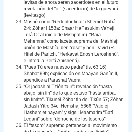
levitas de ahora serán sacerdotes en el futuro;
revelación del “or” (sacerdocio) de la guevurá
(levitazgo).
Moshé como “Redentor final” (Shemot Rabá
2:4; Zóhar I 153a; Shaar HaPesukim VaYejí;
Torá Or al inicio de Mishpatim). “Raia
Mehemna” como faceta suprema del Mashíaj:
unión de Mashíaj ben Yosef y ben David (R.
Hilel de Paritch, “Herkavat Enosh Leroshenú”,
e introd. a Beitá Ahishená).
“Pues Tú eres nuestro padre” (Is. 63:16);
Shabat 89b; explicación en Maayan Ganím II,
apéndice a Parashat Vaerá.
“Or jadash al Tzión taiir”: revelación “hasta
abajo, sin fin” de lo que estuvo “hasta arriba,
sin límite”. Tikunéi Zóhar fin del Tikún 57; Zóhar
Jadash Yitró 34c; Hemshaj 5666 “Vaiolej
Hashem et hayam” y sigs.; Maamarim “Batí
Leganí” sobre “derroche de los tesoros”.
El “tesoro” supremo pertenece al movimiento
de la guevurá —“arriba, arriba, sin límite”—,