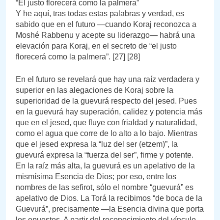
“El justo florecerá como la palmera”
Y he aquí, tras todas estas palabras y verdad, es
sabido que en el futuro —cuando Koraj reconozca a
Moshé Rabbenu y acepte su liderazgo— habrá una
elevación para Koraj, en el secreto de “el justo
florecerá como la palmera”. [27] [28]
En el futuro se revelará que hay una raíz verdadera y
superior en las alegaciones de Koraj sobre la
superioridad de la guevurá respecto del jesed. Pues
en la guevurá hay superación, calidez y potencia más
que en el jesed, que fluye con frialdad y naturalidad,
como el agua que corre de lo alto a lo bajo. Mientras
que el jesed expresa la “luz del ser (etzem)”, la
guevurá expresa la “fuerza del ser”, firme y potente.
En la raíz más alta, la guevurá es un apelativo de la
mismísima Esencia de Dios; por eso, entre los
nombres de las sefirot, sólo el nombre “guevurá” es
apelativo de Dios. La Torá la recibimos “de boca de la
Guevurá”, precisamente —la Esencia divina que porta
los opuestos. A partir del reconocimiento del vínculo