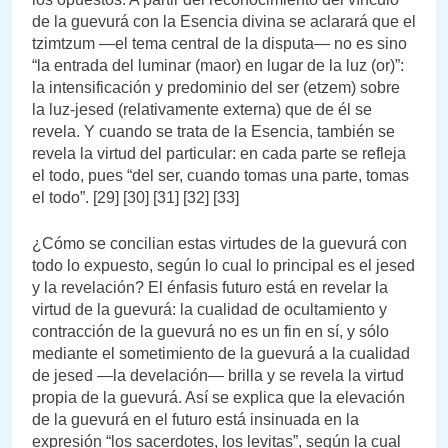
de la guevurá con la Esencia divina se aclarará que el
tzimtzum —el tema central de la disputa— no es sino
“la entrada del luminar (maor) en lugar de la luz (or)”:
la intensificación y predominio del ser (etzem) sobre
la luz-jesed (relativamente externa) que de él se
revela. Y cuando se trata de la Esencia, también se
revela la virtud del particular: en cada parte se refleja
el todo, pues “del ser, cuando tomas una parte, tomas
el todo”. [29] [30] [31] [32] [33]
¿Cómo se concilian estas virtudes de la guevurá con
todo lo expuesto, según lo cual lo principal es el jesed
y la revelación? El énfasis futuro está en revelar la
virtud de la guevurá: la cualidad de ocultamiento y
contracción de la guevurá no es un fin en sí, y sólo
mediante el sometimiento de la guevurá a la cualidad
de jesed —la develación— brilla y se revela la virtud
propia de la guevurá. Así se explica que la elevación
de la guevurá en el futuro está insinuada en la
expresión “los sacerdotes, los levitas”, según la cual