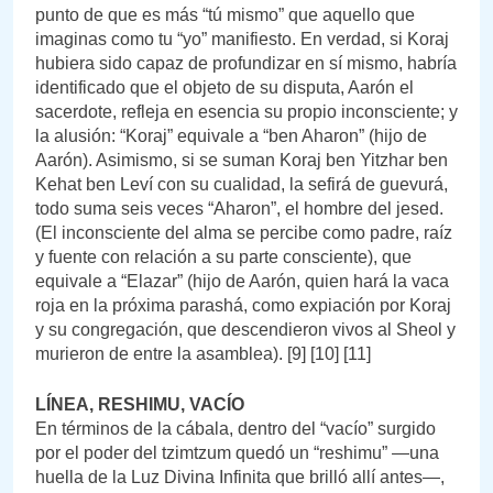
punto de que es más “tú mismo” que aquello que
imaginas como tu “yo” manifiesto. En verdad, si Koraj
hubiera sido capaz de profundizar en sí mismo, habría
identificado que el objeto de su disputa, Aarón el
sacerdote, refleja en esencia su propio inconsciente; y
la alusión: “Koraj” equivale a “ben Aharon” (hijo de
Aarón). Asimismo, si se suman Koraj ben Yitzhar ben
Kehat ben Leví con su cualidad, la sefirá de guevurá,
todo suma seis veces “Aharon”, el hombre del jesed.
(El inconsciente del alma se percibe como padre, raíz
y fuente con relación a su parte consciente), que
equivale a “Elazar” (hijo de Aarón, quien hará la vaca
roja en la próxima parashá, como expiación por Koraj
y su congregación, que descendieron vivos al Sheol y
murieron de entre la asamblea). [9] [10] [11]
LÍNEA, RESHIMU, VACÍO
En términos de la cábala, dentro del “vacío” surgido
por el poder del tzimtzum quedó un “reshimu” —una
huella de la Luz Divina Infinita que brilló allí antes—,