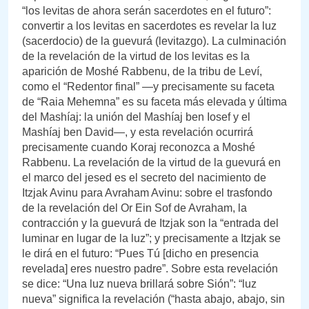
“los levitas de ahora serán sacerdotes en el futuro”:
convertir a los levitas en sacerdotes es revelar la luz
(sacerdocio) de la guevurá (levitazgo). La culminación
de la revelación de la virtud de los levitas es la
aparición de Moshé Rabbenu, de la tribu de Leví,
como el “Redentor final” —y precisamente su faceta
de “Raia Mehemna” es su faceta más elevada y última
del Mashíaj: la unión del Mashíaj ben Iosef y el
Mashíaj ben David—, y esta revelación ocurrirá
precisamente cuando Koraj reconozca a Moshé
Rabbenu. La revelación de la virtud de la guevurá en
el marco del jesed es el secreto del nacimiento de
Itzjak Avinu para Avraham Avinu: sobre el trasfondo
de la revelación del Or Ein Sof de Avraham, la
contracción y la guevurá de Itzjak son la “entrada del
luminar en lugar de la luz”; y precisamente a Itzjak se
le dirá en el futuro: “Pues Tú [dicho en presencia
revelada] eres nuestro padre”. Sobre esta revelación
se dice: “Una luz nueva brillará sobre Sión”: “luz
nueva” significa la revelación (“hasta abajo, abajo, sin