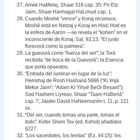
Amek HaMelej, Shaar 316 cap. 35; Pri Etz
Jaim, Shaar Hanhagat HaLimud cap. 1.
Cuando Moshé “vence” y Koraj reconoce,
Moshé está en Netzaj y Koraj en Hod; Hod es
la esfera de Aarón —se revela el “kohen” en el
inconsciente de Koraj. Sal. 92:13: “El justo
florecerá como la palmera”.
La guevurá como “fuerza del ser”; la Torá
recibida “de boca de la Guevurá”; la Esencia
que porta opuestos.
“Entrada del luminar en lugar de la luz”:
Hemshaj de Rosh Hashaná 5666 (“Ki Imjá
Mekor Jaim”; “Adam Ki Yihyé BeOr Besaró”);
Sod Hashem Liyreav, Shaar “Taam HaBeriá”
cap. 7; Jasdei David HaNeemaním t. 11, p. 121
ss.
“Del ser, cuando tomas una parte, tomas el
todo”: Keter Shem Tov (ed. Kehot) añadidos
§227.
“Los sacerdotes, los levitas” (Ez. 44:15): los