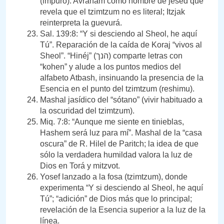
(impuro). Avraham como hombre de jesed que
revela que el tzimtzum no es literal; Itzjak
reinterpreta la guevurá.
Sal. 139:8: “Y si desciendo al Sheol, he aquí
Tú”. Reparación de la caída de Koraj “vivos al
Sheol”. “Hinéj” (הנך) comparte letras con
“kohen” y alude a los puntos medios del
alfabeto Atbash, insinuando la presencia de la
Esencia en el punto del tzimtzum (reshimu).
Mashal jasídico del “sótano” (vivir habituado a
la oscuridad del tzimtzum).
Miq. 7:8: “Aunque me siente en tinieblas,
Hashem será luz para mí”. Mashal de la “casa
oscura” de R. Hilel de Paritch; la idea de que
sólo la verdadera humildad valora la luz de
Dios en Torá y mitzvot.
Yosef lanzado a la fosa (tzimtzum), donde
experimenta “Y si desciendo al Sheol, he aquí
Tú”; “adición” de Dios más que lo principal;
revelación de la Esencia superior a la luz de la
línea.