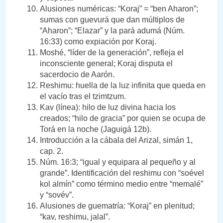
Alusiones numéricas: “Koraj” = “ben Aharon”;
sumas con guevurá que dan múltiplos de
“Aharon”; “Elazar” y la pará adumá (Núm.
16:33) como expiación por Koraj.
Moshé, “líder de la generación”, refleja el
inconsciente general; Koraj disputa el
sacerdocio de Aarón.
Reshimu: huella de la luz infinita que queda en
el vacío tras el tzimtzum.
Kav (línea): hilo de luz divina hacia los
creados; “hilo de gracia” por quien se ocupa de
Torá en la noche (Jaguigá 12b).
Introducción a la cábala del Arizal, simán 1,
cap. 2.
Núm. 16:3; “igual y equipara al pequeño y al
grande”. Identificación del reshimu con “soével
kol almín” como término medio entre “memalé”
y “sovév”.
Alusiones de guematría: “Koraj” en plenitud;
“kav, reshimu, jalal”.