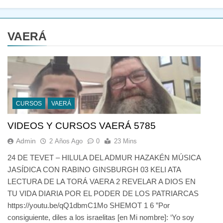
VAERÁ
CURSOS
VAERÁ
VIDEOS Y CURSOS VAERÁ 5785
Admin
2 Años Ago
0
23 Mins
24 DE TEVET – HILULA DEL ADMUR HAZAKÉN MÚSICA
JASÍDICA CON RABINO GINSBURGH 03 KELI ATA
LECTURA DE LA TORÁ VAERA 2 REVELAR A DIOS EN
TU VIDA DIARIA POR EL PODER DE LOS PATRIARCAS
https://youtu.be/qQ1dbmC1Mo SHEMOT 1 6 ”Por
consiguiente, diles a los israelitas [en Mi nombre]: ‘Yo soy