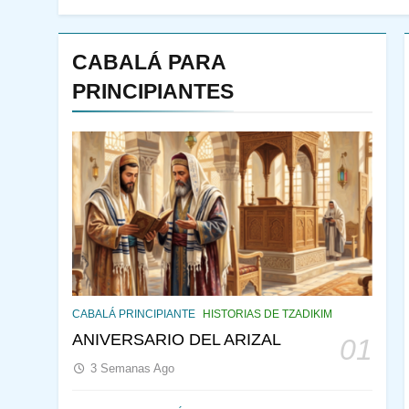
CABALÁ PARA
PRINCIPIANTES
143
¿QUIÉN ES SABIO? EL
QUE VE LO QUE VA A
CABALÁ PRINCIPIANTE
HISTORIAS DE TZADIKIM
NACER
PENSAMIENTO JUDÍO
ANIVERSARIO DEL ARIZAL
01
PIRKEI AVOT
3 Semanas Ago
144
CABALÁ Y JASIDUT: EL