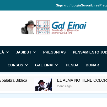
Sign up / Login
Suscribirse
Preg
Gal Einai En Espa
LÁ
JASIDUT
PREGUNTAS
PENSAMIENTO JUD
CURSOS
GAL EINAI
TIENDA
DONAR
a Bíblica
EL ALMA NO TIENE COLOR-28 DE
2 Años Ago