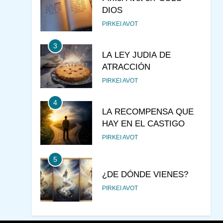
DIOS
PIRKEI AVOT
3
LA LEY JUDIA DE
ATRACCIÓN
PIRKEI AVOT
4
LA RECOMPENSA QUE
HAY EN EL CASTIGO
PIRKEI AVOT
5
¿DE DÓNDE VIENES?
PIRKEI AVOT
6
JUDAÍSMO PARA TODOS