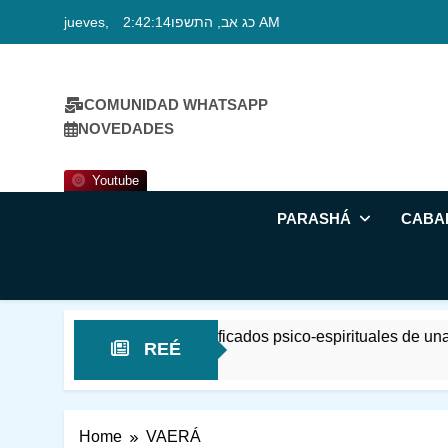
Skip
jueves, כג אב, התשפו
2:42:15 AM
to
content
COMUNIDAD WHATSAPP
NOVEDADES
Youtube
PARASHÁ
CABA
esvelando los significados psico-espirituales de una palabr
REÉ
Home
VAERÁ