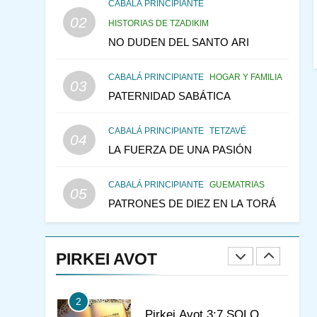
CONSEJO DE LOS
CABALÁ PRINCIPIANTE
PADRES
02
PENSAMIENTO JUDÍO
HISTORIAS DE TZADIKIM
PIRKEI AVOT
NO DUDEN DEL SANTO ARI
145
LA RECONSTRUCCIÓN
CABALÁ PRINCIPIANTE
HOGAR Y FAMILIA
DEL TEMPLO Y LA
03
PATERNIDAD SABÁTICA
ALEGRÍA EN MEDIO DE
MES DE MENAJEM AV
LA TRISTEZA
PENSAMIENTO JUDÍO
CABALÁ PRINCIPIANTE
TETZAVÉ
04
146
VEAMOS ¿POR QUÉ
LA FUERZA DE UNA PASIÓN
IEHOSHÚA? Y LA QUEJA
DE LAS MUJERES
PENSAMIENTO JUDÍO
CABALÁ PRINCIPIANTE
GUEMATRIAS
05
PIRKEI AVOT
PATRONES DE DIEZ EN LA TORÁ
1
CONVERSAR CON LA
MUJER A LA LUZ DEL
PIRKEI AVOT
JUDAÍSMO
AMOR, PAREJA Y MATRIMONIO
PIRKEI AVOT
2
Pirkei Avot 3:7 SOLO