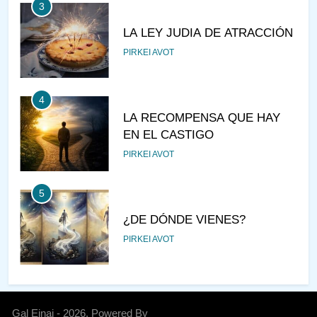
3
LA LEY JUDIA DE ATRACCIÓN
PIRKEI AVOT
4
LA RECOMPENSA QUE HAY
EN EL CASTIGO
PIRKEI AVOT
5
¿DE DÓNDE VIENES?
PIRKEI AVOT
6
JUDAÍSMO PARA TODOS
Gal Einai - 2026. Powered By
AJAREI KEDOSHIM