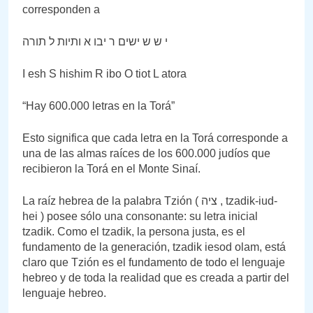
corresponden a
י ש ש ישים ר יבו א ותיות ל תורה
I esh S hishim R ibo O tiot L atora
“Hay 600.000 letras en la Torá”
Esto significa que cada letra en la Torá corresponde a
una de las almas raíces de los 600.000 judíos que
recibieron la Torá en el Monte Sinaí.
La raíz hebrea de la palabra Tzión ( ציה , tzadik-iud-
hei ) posee sólo una consonante: su letra inicial
tzadik. Como el tzadik, la persona justa, es el
fundamento de la generación, tzadik iesod olam, está
claro que Tzión es el fundamento de todo el lenguaje
hebreo y de toda la realidad que es creada a partir del
lenguaje hebreo.