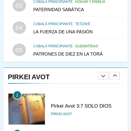
CABALÁ PRINCIPIANTE
HOGAR Y FAMILIA
03
PENSAMIENTO JUDÍO
PATERNIDAD SABÁTICA
146
CABALÁ PRINCIPIANTE
TETZAVÉ
VEAMOS ¿POR QUÉ
04
LA FUERZA DE UNA PASIÓN
IEHOSHÚA? Y LA QUEJA DE
LAS MUJERES
PENSAMIENTO JUDÍO
PIRKEI AVOT
CABALÁ PRINCIPIANTE
GUEMATRIAS
05
PATRONES DE DIEZ EN LA TORÁ
1
CONVERSAR CON LA MUJER
A LA LUZ DEL JUDAÍSMO
PIRKEI AVOT
AMOR, PAREJA Y MATRIMONIO
PIRKEI AVOT
2
Pirkei Avot 3:7 SOLO DIOS
PIRKEI AVOT