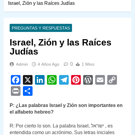
Israel, Zión y las Raíces Judías
PREGUNTAS Y RESPUESTAS
Israel, Zión y las Raíces
Judías
0
Admin
4 Años Ago
1 Mins
Facebook
X
LinkedIn
WhatsApp
Telegram
Pinterest
WordPre
Email
Cop
Link
Print
Compartir
P: ¿Las palabras Israel y Zión son importantes en
el alfabeto hebreo?
R: Por cierto lo son. La palabra Israel, ישראל , es
entendida como un acrónimo. Sus letras iniciales