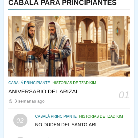
CABALÁ PARA PRINCIPIANTES
143
¿QUIÉN ES SABIO? EL QUE
VE LO QUE VA A NACER
PENSAMIENTO JUDÍO
PIRKEI AVOT
144
CABALÁ Y JASIDUT: EL
CABALÁ PRINCIPIANTE
HISTORIAS DE TZADIKIM
CONSEJO DE LOS PADRES
ANIVERSARIO DEL ARIZAL
01
PENSAMIENTO JUDÍO
PIRKEI AVOT
3 semanas ago
145
CABALÁ PRINCIPIANTE
HISTORIAS DE TZADIKIM
02
LA RECONSTRUCCIÓN DEL
NO DUDEN DEL SANTO ARI
TEMPLO Y LA ALEGRÍA EN
MEDIO DE LA TRISTEZA
MES DE MENAJEM AV