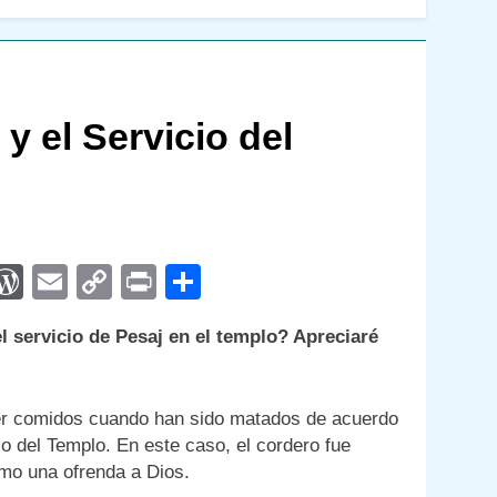
y el Servicio del
App
egram
interest
WordPress
Email
Copy
Print
Compartir
Link
l servicio de Pesaj en el templo? Apreciaré
ser comidos cuando han sido matados de acuerdo
io del Templo. En este caso, el cordero fue
omo una ofrenda a Dios.