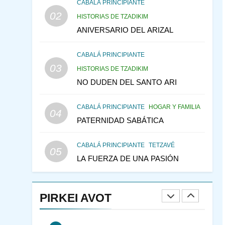
LA RECONSTRUCCIÓN
CABALÁ PRINCIPIANTE
02
DEL TEMPLO Y LA
HISTORIAS DE TZADIKIM
ALEGRÍA EN MEDIO DE
ANIVERSARIO DEL ARIZAL
MES DE MENAJEM AV
LA TRISTEZA
PENSAMIENTO JUDÍO
CABALÁ PRINCIPIANTE
146
CABALÁ Y JASIDUT: EL
03
HISTORIAS DE TZADIKIM
CONSEJO DE LOS
NO DUDEN DEL SANTO ARI
PADRES
PENSAMIENTO JUDÍO
PIRKEI AVOT
CABALÁ PRINCIPIANTE
HOGAR Y FAMILIA
04
147
VEAMOS ¿POR QUÉ
PATERNIDAD SABÁTICA
IEHOSHÚA? Y LA QUEJA
DE LAS MUJERES
PENSAMIENTO JUDÍO
CABALÁ PRINCIPIANTE
TETZAVÉ
05
PIRKEI AVOT
LA FUERZA DE UNA PASIÓN
1
RAZI ¿QUIÉN ES SABIO?
PIRKEI AVOT
JASIDUT
NIÑOS