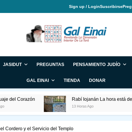
Sign up / Login
Suscribirse
Preg
Gal Einai En Espa
JASIDUT
PREGUNTAS
PENSAMIENTO JUDÍO
GAL EINAI
TIENDA
DONAR
Corazón
Rabí Iojanán La hora está de su lado
13 Horas Ago
el Cordero y el Servicio del Templo