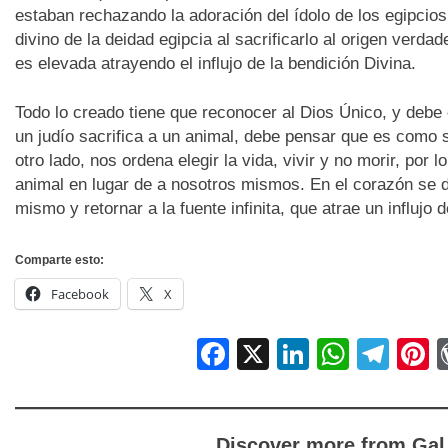
estaban rechazando la adoración del ídolo de los egipcios
divino de la deidad egipcia al sacrificarlo al origen verd
es elevada atrayendo el influjo de la bendición Divina.
Todo lo creado tiene que reconocer al Dios Único, y debe 
un judío sacrifica a un animal, debe pensar que es como s
otro lado, nos ordena elegir la vida, vivir y no morir, por l
animal en lugar de a nosotros mismos. En el corazón se d
mismo y retornar a la fuente infinita, que atrae un influjo d
Comparte esto:
Facebook
X
Facebook
X
LinkedIn
Whats
Tel
P
Discover more from Gal