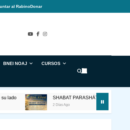
untar al Rabino
Donar
ñol
BNEI NOAJ
CURSOS
SHABAT PARASHÁT REÉ – EN EL UMBRAL 
2 Días Ago