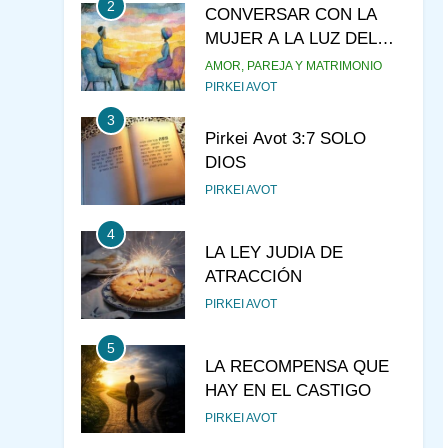
2
CONVERSAR CON LA
MUJER A LA LUZ DEL
JUDAÍSMO
AMOR, PAREJA Y MATRIMONIO
PIRKEI AVOT
3
Pirkei Avot 3:7 SOLO
DIOS
PIRKEI AVOT
4
LA LEY JUDIA DE
ATRACCIÓN
PIRKEI AVOT
5
LA RECOMPENSA QUE
HAY EN EL CASTIGO
PIRKEI AVOT