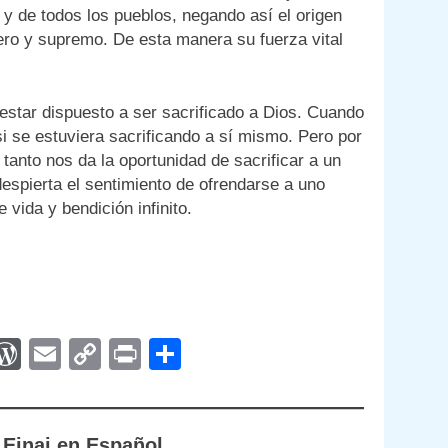
 y de todos los pueblos, negando así el origen
adero y supremo. De esta manera su fuerza vital
estar dispuesto a ser sacrificado a Dios. Cuando
i se estuviera sacrificando a sí mismo. Pero por
o tanto nos da la oportunidad de sacrificar a un
espierta el sentimiento de ofrendarse a uno
e vida y bendición infinito.
App
egram
interest
WordPress
Email
Copy
Print
Compartir
Link
 Einai en Español