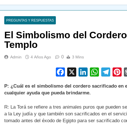
PREGUNTAS Y RESPUESTAS
El Simbolismo del Cordero 
Templo
0
Admin
4 Años Ago
3 Mins
Facebook
X
LinkedIn
Whats
Tel
P
P: ¿Cuál es el simbolismo del cordero sacrificado en e
cualquier ayuda que pueda brindarme.
R: La Torá se refiere a tres animales puros que pueden 
a la Ley judía y que también son sacrificados en el servic
tomado antes del éxodo de Egipto para ser sacrificado c