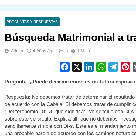
PREGUNTAS Y RESPUESTAS
Búsqueda Matrimonial a tr
0
Admin
4 Años Ago
1 Mins
Facebook
X
LinkedIn
Whats
Tel
P
Pregunta: ¿Puede decirme cómo es mi futura esposa o
Respuesta: No debemos tratar de determinar el resultado 
de acuerdo con la Cabalá. Si debemos tratar de cumplir c
(Deuteronomio 18:13) que significa: “Ve sencillo con Di-s
sobre este versículo. Explica allí que no debemos investi
sencillamente simple con Di-s. Este es el mandamiento m
una probable pareja de acuerdo con los caminos naturale