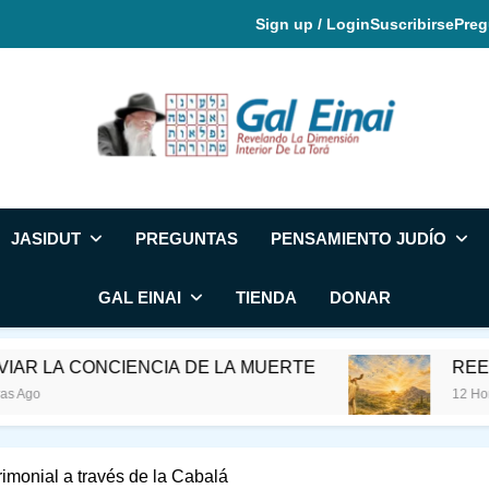
Sign up / Login
Suscribirse
Preg
Gal Einai En Espa
JASIDUT
PREGUNTAS
PENSAMIENTO JUDÍO
GAL EINAI
TIENDA
DONAR
 CONCIENCIA DE LA MUERTE
REE Y EL M
12 Horas Ago
monial a través de la Cabalá