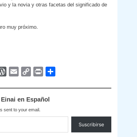
o y la novia y otras facetas del significado de
uro muy próximo.
App
egram
interest
WordPress
Email
Copy
Print
Compartir
Link
 Einai en Español
s sent to your email.
Suscribirse