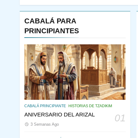
CABALÁ PARA
PRINCIPIANTES
144
¿QUIÉN ES SABIO? EL
QUE VE LO QUE VA A
CABALÁ PRINCIPIANTE
HISTORIAS DE TZADIKIM
NACER
PENSAMIENTO JUDÍO
ANIVERSARIO DEL ARIZAL
01
PIRKEI AVOT
3 Semanas Ago
145
CABALÁ Y JASIDUT: EL