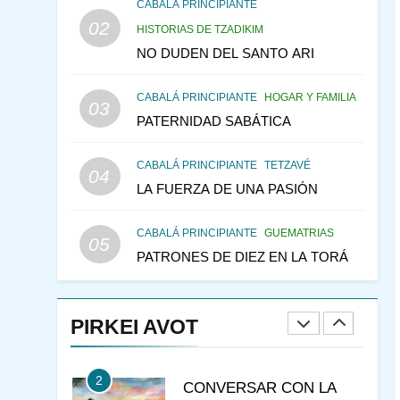
CONSEJO DE LOS
CABALÁ PRINCIPIANTE
PADRES
02
PENSAMIENTO JUDÍO
HISTORIAS DE TZADIKIM
PIRKEI AVOT
NO DUDEN DEL SANTO ARI
146
LA RECONSTRUCCIÓN
CABALÁ PRINCIPIANTE
HOGAR Y FAMILIA
DEL TEMPLO Y LA
03
PATERNIDAD SABÁTICA
ALEGRÍA EN MEDIO DE
MES DE MENAJEM AV
LA TRISTEZA
PENSAMIENTO JUDÍO
CABALÁ PRINCIPIANTE
TETZAVÉ
04
147
VEAMOS ¿POR QUÉ
LA FUERZA DE UNA PASIÓN
IEHOSHÚA? Y LA QUEJA
DE LAS MUJERES
PENSAMIENTO JUDÍO
CABALÁ PRINCIPIANTE
GUEMATRIAS
05
PIRKEI AVOT
PATRONES DE DIEZ EN LA TORÁ
1
RAZI ¿QUIÉN ES SABIO?
PIRKEI AVOT
JASIDUT
NIÑOS
2
CONVERSAR CON LA