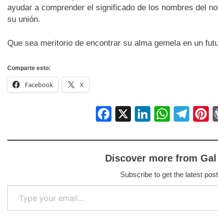
ayudar a comprender el significado de los nombres del novi
su unión.
Que sea meritorio de encontrar su alma gemela en un fut
Comparte esto:
Facebook
X
Facebook
X
LinkedIn
Whats
Tel
P
Discover more from Gal
Subscribe to get the latest post
Type your email…