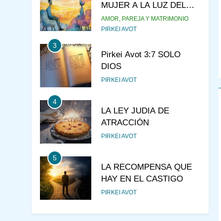
MUJER A LA LUZ DEL
JUDAÍSMO
AMOR, PAREJA Y MATRIMONIO
PIRKEI AVOT
3
Pirkei Avot 3:7 SOLO
DIOS
PIRKEI AVOT
4
LA LEY JUDIA DE
ATRACCIÓN
PIRKEI AVOT
5
LA RECOMPENSA QUE
HAY EN EL CASTIGO
PIRKEI AVOT
6