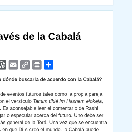
avés de la Cabalá
App
egram
interest
WordPress
Email
Copy
Print
Compartir
Link
 dónde buscarla de acuerdo con la Cabalá?
de eventos futuros tales como la propia pareja
on el versículo
Tamim tihié im Hashem elokeja
,
”. Es aconsejable leer el comentario de Rashi
gar o especular acerca del futuro. Uno debe ser
ás general de la Torá. Una vez que se encuentra
s en que Di-s creó el mundo, la Cabalá puede