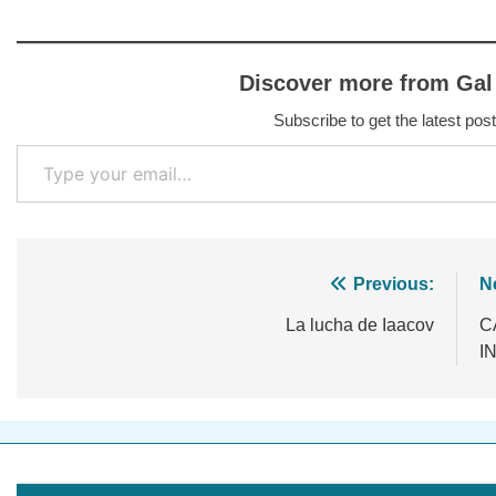
Discover more from Gal
Subscribe to get the latest post
Type your email…
Navegación
Previous:
N
de
La lucha de Iaacov
C
I
entradas