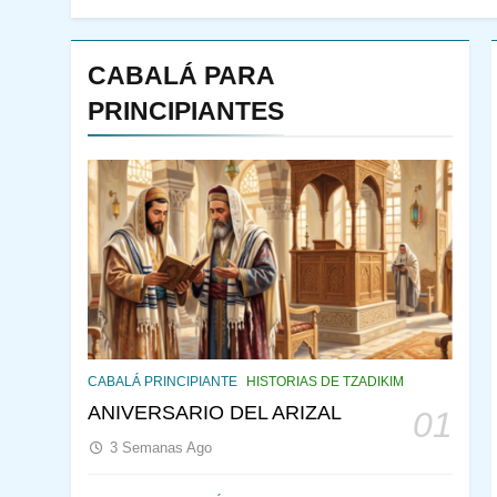
CABALÁ PARA
PRINCIPIANTES
144
¿QUIÉN ES SABIO? EL
QUE VE LO QUE VA A
CABALÁ PRINCIPIANTE
HISTORIAS DE TZADIKIM
NACER
PENSAMIENTO JUDÍO
ANIVERSARIO DEL ARIZAL
01
PIRKEI AVOT
3 Semanas Ago
145
CABALÁ Y JASIDUT: EL