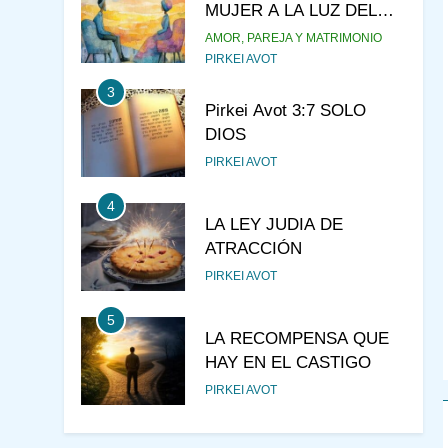
MUJER A LA LUZ DEL
JUDAÍSMO
AMOR, PAREJA Y MATRIMONIO
PIRKEI AVOT
3
Pirkei Avot 3:7 SOLO
DIOS
PIRKEI AVOT
4
LA LEY JUDIA DE
ATRACCIÓN
PIRKEI AVOT
5
LA RECOMPENSA QUE
HAY EN EL CASTIGO
PIRKEI AVOT
6