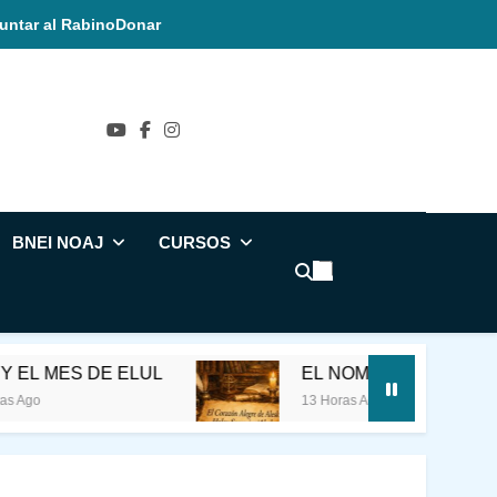
untar al Rabino
Donar
ñol
BNEI NOAJ
CURSOS
S DE ELUL
EL NOMBRE SAGRADO
13 Horas Ago