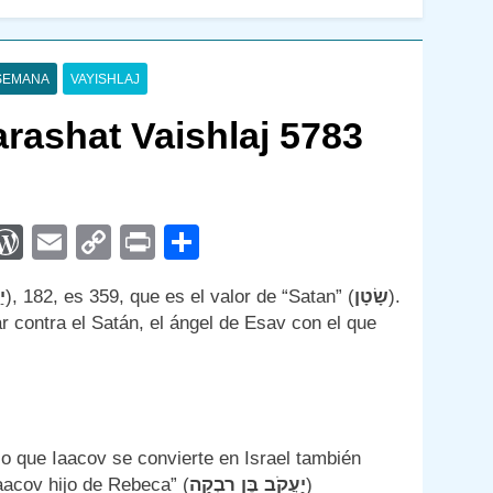
 SEMANA
VAYISHLAJ
rashat Vaishlaj 5783
App
egram
interest
WordPress
Email
Copy
Print
Compartir
Link
י
), 182, es 359, que es el valor de “Satan” (
שָׂטָן
).
r contra el Satán, el ángel de Esav con el que
 lo que Iaacov se convierte en Israel también
aacov hijo de Rebeca” (
יַעֲקֹב בֶּן רִבְקָה
)