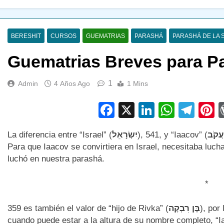
BERESHIT
CURSOS
GUEMATRIAS
PARASHÁ
PARASHÁ DE LA
Guematrias Breves para Pa
1
Admin
4 Años Ago
1 Mins
Facebook
X
LinkedIn
Whats
Tel
P
La diferencia entre “Israel” (
יִשְׂרָאֵל
), 541, y “Iaacov” (
ַעֲקֹב
Para que Iaacov se convirtiera en Israel, necesitaba lucha
luchó en nuestra parashá.
*
359 es también el valor de “hijo de Rivka” (
בֶּן רִבְקָה
), por
cuando puede estar a la altura de su nombre completo, “I