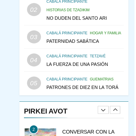
CONSEJO DE LOS
CABALÁ PRINCIPIANTE
PADRES
02
PENSAMIENTO JUDÍO
HISTORIAS DE TZADIKIM
PIRKEI AVOT
NO DUDEN DEL SANTO ARI
146
LA RECONSTRUCCIÓN
CABALÁ PRINCIPIANTE
HOGAR Y FAMILIA
DEL TEMPLO Y LA
03
PATERNIDAD SABÁTICA
ALEGRÍA EN MEDIO DE
MES DE MENAJEM AV
LA TRISTEZA
PENSAMIENTO JUDÍO
CABALÁ PRINCIPIANTE
TETZAVÉ
04
147
VEAMOS ¿POR QUÉ
LA FUERZA DE UNA PASIÓN
IEHOSHÚA? Y LA QUEJA
DE LAS MUJERES
PENSAMIENTO JUDÍO
CABALÁ PRINCIPIANTE
GUEMATRIAS
05
PIRKEI AVOT
PATRONES DE DIEZ EN LA TORÁ
1
RAZI ¿QUIÉN ES SABIO?
PIRKEI AVOT
JASIDUT
NIÑOS
2
CONVERSAR CON LA