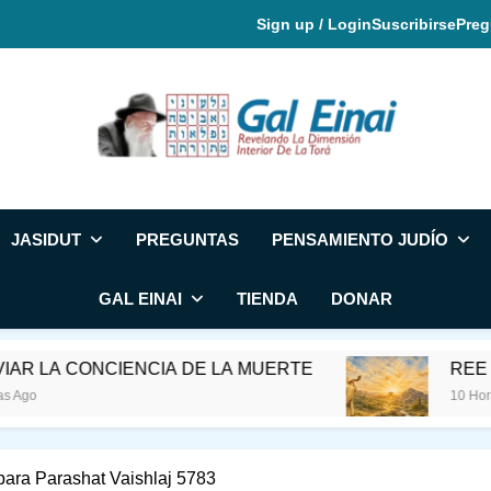
Sign up / Login
Suscribirse
Preg
Gal Einai En Espa
JASIDUT
PREGUNTAS
PENSAMIENTO JUDÍO
GAL EINAI
TIENDA
DONAR
CONCIENCIA DE LA MUERTE
REE Y EL ME
10 Horas Ago
ara Parashat Vaishlaj 5783