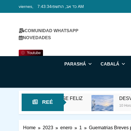
Skip
viernes, כד אב, התשפו
7:43:35 AM
to
content
COMUNIDAD WHATSAPP
NOVEDADES
Youtube
PARASHÁ
CABALÁ
mer QUERÍA QUE FUESE FELIZ
DESVIAR LA 
REÉ
10 Horas Ago
Home
2023
enero
1
Guematrias Breves p