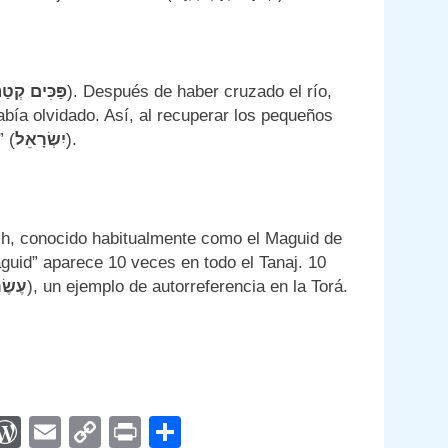
קְטַנ
פַּכִּים
). Después de haber cruzado el río,
bía olvidado. Así, al recuperar los pequeños
” (
יִשְׂרָאֵל
).
tch, conocido habitualmente como el Maguid de
aguid” aparece 10 veces en todo el Tanaj. 10
עֶשֶׂ
), un ejemplo de autorreferencia en la Torá.
App
egram
interest
WordPress
Email
Copy
Print
Compartir