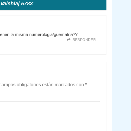
Vaishlaj 5783
”
ienen la misma numerologia/guematria??
RESPONDER
campos obligatorios están marcados con
*