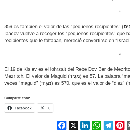
*
359 es también el valor de las “pequeños recipientes” (
ִּים
Iaacov vuelve a recoger los “pequeños recipientes” que ha
recipientes que le faltaban, mereció convertirse en “Israel
*
El 19 de Kislev es el iohrzait del Rebe Dov Ber de Mezri
Mezritch. El valor de Maguid (
מַגִּיד
) es 57. La palabra “m
veces “maguid” (
מַגִּיד
) es 570, que es el valor de “diez” (
ר
Comparte esto:
Facebook
X
Facebook
X
LinkedIn
Whats
Tel
P